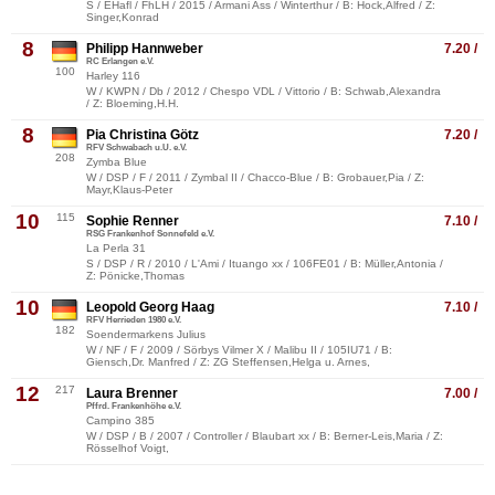
S / EHafl / FhLH / 2015 / Armani Ass / Winterthur / B: Hock,Alfred / Z:
Singer,Konrad
8
Philipp Hannweber
7.20 /
RC Erlangen e.V.
100
Harley 116
W / KWPN / Db / 2012 / Chespo VDL / Vittorio / B: Schwab,Alexandra
/ Z: Bloeming,H.H.
8
Pia Christina Götz
7.20 /
RFV Schwabach u.U. e.V.
208
Zymba Blue
W / DSP / F / 2011 / Zymbal II / Chacco-Blue / B: Grobauer,Pia / Z:
Mayr,Klaus-Peter
10
115
Sophie Renner
7.10 /
RSG Frankenhof Sonnefeld e.V.
La Perla 31
S / DSP / R / 2010 / L'Ami / Ituango xx / 106FE01 / B: Müller,Antonia /
Z: Pönicke,Thomas
10
Leopold Georg Haag
7.10 /
RFV Herrieden 1980 e.V.
182
Soendermarkens Julius
W / NF / F / 2009 / Sörbys Vilmer X / Malibu II / 105IU71 / B:
Giensch,Dr. Manfred / Z: ZG Steffensen,Helga u. Arnes,
12
217
Laura Brenner
7.00 /
Pffrd. Frankenhöhe e.V.
Campino 385
W / DSP / B / 2007 / Controller / Blaubart xx / B: Berner-Leis,Maria / Z:
Rösselhof Voigt,