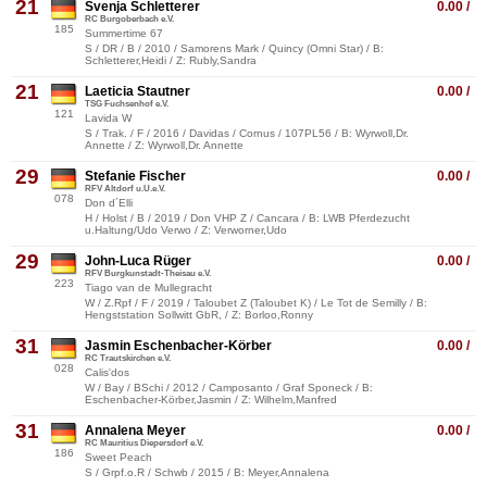
21
Svenja Schletterer
0.00 /
RC Burgoberbach e.V.
185
Summertime 67
S / DR / B / 2010 / Samorens Mark / Quincy (Omni Star) / B:
Schletterer,Heidi / Z: Rubly,Sandra
21
Laeticia Stautner
0.00 /
TSG Fuchsenhof e.V.
121
Lavida W
S / Trak. / F / 2016 / Davidas / Cornus / 107PL56 / B: Wyrwoll,Dr.
Annette / Z: Wyrwoll,Dr. Annette
29
Stefanie Fischer
0.00 /
RFV Altdorf u.U.e.V.
078
Don d´Elli
H / Holst / B / 2019 / Don VHP Z / Cancara / B: LWB Pferdezucht
u.Haltung/Udo Verwo / Z: Verworner,Udo
29
John-Luca Rüger
0.00 /
RFV Burgkunstadt-Theisau e.V.
223
Tiago van de Mullegracht
W / Z.Rpf / F / 2019 / Taloubet Z (Taloubet K) / Le Tot de Semilly / B:
Hengststation Sollwitt GbR, / Z: Borloo,Ronny
31
Jasmin Eschenbacher-Körber
0.00 /
RC Trautskirchen e.V.
028
Calis'dos
W / Bay / BSchi / 2012 / Camposanto / Graf Sponeck / B:
Eschenbacher-Körber,Jasmin / Z: Wilhelm,Manfred
31
Annalena Meyer
0.00 /
RC Mauritius Diepersdorf e.V.
186
Sweet Peach
S / Grpf.o.R / Schwb / 2015 / B: Meyer,Annalena