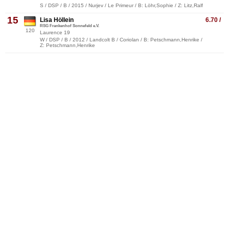
S / DSP / B / 2015 / Nurjev / Le Primeur / B: Löhr,Sophie / Z: Litz,Ralf
15
Lisa Höllein
6.70 /
RSG Frankenhof Sonnefeld e.V.
120
Laurence 19
W / DSP / B / 2012 / Landcolt B / Coriolan / B: Petschmann,Henrike /
Z: Petschmann,Henrike