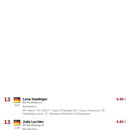
13
Lena Haidinger
6.80 /
RC Forchheim e.V.
104
Iluminatus
W / Hann / B / 2017 / Icare D'Olympe AA / Count Grannus / B:
Haidinger,Lena / Z: Siemann,Hermann-Christopher
13
Julia Lechler
6.80 /
RC Heroldsberg e.V.
146
No Worries