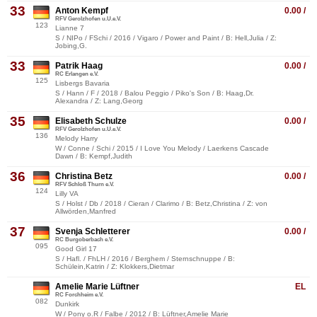
33
Anton Kempf
0.00 /
RFV Gerolzhofen u.U.e.V.
123
Lianne 7
S / NIPo / FSchi / 2016 / Vigaro / Power and Paint / B: Hell,Julia / Z:
Jobing,G.
33
Patrik Haag
0.00 /
RC Erlangen e.V.
125
Lisbergs Bavaria
S / Hann / F / 2018 / Balou Peggio / Piko's Son / B: Haag,Dr.
Alexandra / Z: Lang,Georg
35
Elisabeth Schulze
0.00 /
RFV Gerolzhofen u.U.e.V.
136
Melody Harry
W / Conne / Schi / 2015 / I Love You Melody / Laerkens Cascade
Dawn / B: Kempf,Judith
36
Christina Betz
0.00 /
RFV Schloß Thurn e.V.
124
Lilly VA
S / Holst / Db / 2018 / Cieran / Clarimo / B: Betz,Christina / Z: von
Allwörden,Manfred
37
Svenja Schletterer
0.00 /
RC Burgoberbach e.V.
095
Good Girl 17
S / Hafl. / FhLH / 2016 / Berghem / Sternschnuppe / B:
Schülein,Katrin / Z: Klokkers,Dietmar
Amelie Marie Lüftner
EL
RC Forchheim e.V.
082
Dunkirk
W / Pony o.R / Falbe / 2012 / B: Lüftner,Amelie Marie