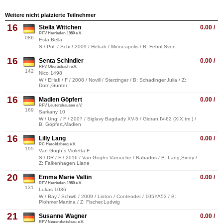
Weitere nicht platzierte Teilnehmer
16
Stella Wittchen
0.00 /
RFV Herrieden 1980 e.V.
086
Esta Bella
S / Pol. / Schi / 2009 / Hebab / Minneapolis / B: Fehnl,Sven
16
Senta Schindler
0.00 /
RFV Oberasbach e.V.
142
Nico 1498
W / EHafl / F / 2008 / Novill / Sterzinger / B: Schadinger,Julia / Z:
Dorn,Günter
16
Madlen Göpfert
0.00 /
RFV Leutershausen e.V.
169
Sarkany 10
W / Ung. / F / 2007 / Siglavy Bagdady XV-5 / Gidran IV-62 (XIX.tm.) /
B: Göpfert,Madlen
16
Lilly Lang
0.00 /
RC Heroldsberg e.V.
195
Van Gogh´s Violetta F
S / DR / F / 2016 / Van Goghs Varouche / Babados / B: Lang,Sindy /
Z: Falkenhagen,Liane
20
Emma Marie Valtin
0.00 /
RFV Herrieden 1980 e.V.
131
Lukas 1036
W / Bay / Schwb / 2009 / Linton / Contender / 105YA53 / B:
Plohmer,Martina / Z: Fischer,Ludwig
21
Susanne Wagner
0.00 /
RFV Neuendettelsau e.V.