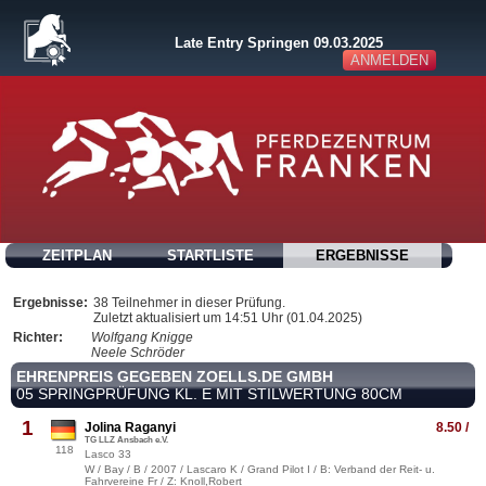
Late Entry Springen 09.03.2025
ANMELDEN
ZEITPLAN
STARTLISTE
ERGEBNISSE
Ergebnisse:
38 Teilnehmer in dieser Prüfung.
Zuletzt aktualisiert um 14:51 Uhr (01.04.2025)
Richter:
Wolfgang Knigge
Neele Schröder
EHRENPREIS GEGEBEN ZOELLS.DE GMBH
05 SPRINGPRÜFUNG KL. E MIT STILWERTUNG 80CM
1
Jolina Raganyi
8.50 /
TG LLZ Ansbach e.V.
118
Lasco 33
W / Bay / B / 2007 / Lascaro K / Grand Pilot I / B: Verband der Reit- u.
Fahrvereine Fr / Z: Knoll,Robert