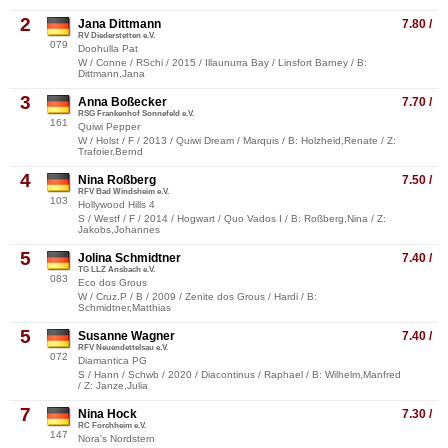
2
Jana Dittmann
7.80 /
RV Diederstetten e.V.
079
Doohulla Pat
W / Conne / RSchi / 2015 / Illaunurra Bay / Linsfort Barney / B:
Dittmann,Jana
3
Anna Boßecker
7.70 /
RSG Frankenhof Sonnefeld e.V.
161
Quiwi Pepper
W / Holst / F / 2013 / Quiwi Dream / Marquis / B: Holzheid,Renate / Z:
Trafoier,Bernd
4
Nina Roßberg
7.50 /
RFV Bad Windsheim e.V.
103
Hollywood Hills 4
S / Westf / F / 2014 / Hogwart / Quo Vados I / B: Roßberg,Nina / Z:
Jakobs,Johannes
5
Jolina Schmidtner
7.40 /
TG LLZ Ansbach e.V.
083
Eco dos Grous
W / Cruz.P / B / 2009 / Zenite dos Grous / Hardi / B:
Schmidtner,Matthias
5
Susanne Wagner
7.40 /
RFV Neuendettelsau e.V.
072
Diamantica PG
S / Hann / Schwb / 2020 / Diacontinus / Raphael / B: Wilhelm,Manfred
/ Z: Janze,Julia
7
Nina Hock
7.30 /
RC Forchheim e.V.
147
Nora's Nordstern