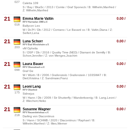
027
Caletta 109
S / Bay / BkaSc / 2013 / Comte / Graf Sponeck / B: Wilhelm,Manfred /
Z: Wilhelm,Manfred
21
Emma Marie Valtin
0.00 /
RFV Herrieden 1980 e.V.
016
Ballycon Leo
W / Dt.Pf / Db / 2012 / Contano / Le Bavard xx / B: Valtin,Diana / Z:
Seifert,Lena
21
Luna Schorr
0.00 /
RFV Bad Windsheim e.V.
203
vM Ophelia
S / DSP / Db / 2016 / Quality Time (NED) / Diamant de Semilly / B:
Schorr,Jennifer / Z: von Menges,Joachim
21
Laura Bauer
0.00 /
RFV Oberasbach e.V.
098
Graf Ge
W / Württ / B / 2006 / Grafenstolz / Grafenstein / 103SW47 / B:
Dietl,Kristina / Z: Sandmaier,Franz
21
Leoni Lang
0.00 /
RFV Oberlind
175
Sidnejus
W / Hann / Db / 2009 / Sir Shutterfly / Wanderkoenig / B: Lang,Leoni /
Z: Wiechert,Heiko
21
Susanne Wagner
0.00 /
RFV Neuendettelsau e.V.
218
Darling von Diacontinus
S / Hann / SCHWB / 2020 / Diacontinus / Raphael / B:
Wilhelm,Manfred / Z: Illies,Werner