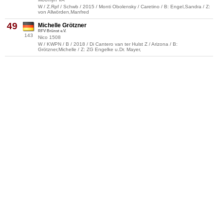
W / Z.Rpf / Schwb / 2015 / Monti Obolensky / Caretino / B: Engel,Sandra / Z:
von Allwörden,Manfred
49
Michelle Grötzner
RFV Brünst e.V.
143
Nico 1508
W / KWPN / B / 2018 / Di Cantero van ter Hulst Z / Arizona / B:
Grötzner,Michelle / Z: ZG Engelke u.Dr. Mayer,