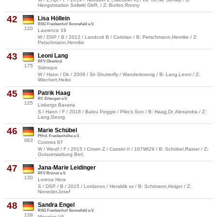
Hengststation Sollwitt GbR, / Z: Borloo,Ronny
42
Lisa Höllein
RSG Frankenhof Sonnefeld e.V.
120
Laurence 19
W / DSP / B / 2012 / Landcolt B / Coriolan / B: Petschmann,Henrike / Z:
Petschmann,Henrike
43
Leoni Lang
RFV Oberlind
175
Sidnejus
W / Hann / Db / 2009 / Sir Shutterfly / Wanderkoenig / B: Lang,Leoni / Z:
Wiechert,Heiko
45
Patrik Haag
RC Erlangen e.V.
125
Lisbergs Bavaria
S / Hann / F / 2018 / Balou Peggio / Piko's Son / B: Haag,Dr. Alexandra / Z:
Lang,Georg
46
Marie Schübel
Pffrd. Frankenhöhe e.V.
063
Cosmos 87
W / Westf / F / 2015 / Crown Z / Cassini II / 107WI29 / B: Schübel,Rainer / Z:
Gutsverwaltung Berl,
47
Jana-Marie Leidinger
RFV Brünst e.V.
130
Lorena Hera
S / DSP / B / 2015 / Lordanos / Heraldik xx / B: Schimann,Holger / Z:
Noneder,Josef
48
Sandra Engel
RSG Frankenhof Sonnefeld e.V.
139
Moonlyn VA