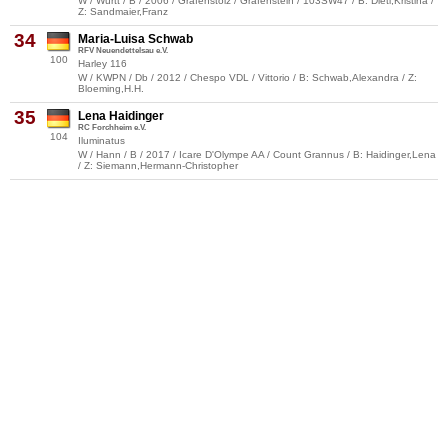
W / Württ / B / 2006 / Grafenstolz / Grafenstein / 103SW47 / B: Dietl,Kristina /
Z: Sandmaier,Franz
34
Maria-Luisa Schwab
RFV Neuendettelsau e.V.
100
Harley 116
W / KWPN / Db / 2012 / Chespo VDL / Vittorio / B: Schwab,Alexandra / Z:
Bloeming,H.H.
35
Lena Haidinger
RC Forchheim e.V.
104
Iluminatus
W / Hann / B / 2017 / Icare D'Olympe AA / Count Grannus / B: Haidinger,Lena
/ Z: Siemann,Hermann-Christopher