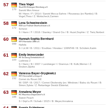
57
Thea Vogel
Stud.RG Erlangen-Nürnberg e.V.
170
Sarotti Mon Amour
W / Hann / F / 2014 / Sarotti Mocca-Sahne / Rousseau (ex Rambo) / B:
Vogel,Thea / Z: Woitscheck,Carmen
58
Lena Schweinesbein
RSV zur Freiheit Oberhochstatt e.V.
172
Scherzi
S / Hann / F / 2016 / Stanley / Grand Cru / B: Huzel,Sophie / Z: Tietz,Norbert
60
Hannah-Sophia Bernhard
RFV Herrieden 1980 e.V.
099
Hafelis
S / Lit.W / B / 2011 / Eruditas / Horalas / 106NT49 / B: Schülein,Katrin
61
Emily Immerzeder
RF St.Georg Dinkelsbühl e.V.
220
Ladessa 2
S / Hann / B / 2007 / Landsieger I / Grannus / B: Kolb,Werner / Z:
Gruben,Djürko
62
Vanessa Bayer-Gryglewicz
RFV Sonnefeld u.Umg.e.V.
232
Cornet du Rouet GE
W / DSP / B / 2017 / Cornet Obolensky (ex: Windows / Balou du Rouet / B:
Simon,Sylvia / Z: Reitanlage Gestüt Elstertal,
63
Annalena Meyer
RC Mauritius Diepersdorf e.V.
186
Sweet Peach
S / Grpf.o.R / Schwb / 2015 / B: Meyer,Annalena
Svenja Schletterer