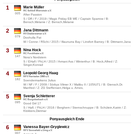
1
Marie Müller
RC Schloß Wernstein e.V.
005
After Passion
S / DR / F / 2019 / Magic Friday EB WE / Captain Sparrow / B:
Bensch,Melanie / Z: Bensch,Melanie
2
Jana Dittmann
RV Diederstetten e.V.
079
Doohulla Pat
W / Conne / RSchi / 2015 / Illaunurra Bay / Linsfort Barney / B: Dittmann,Jana
3
Nina Hock
RC Forchheim e.V.
147
Nora's Nordstern
S / EHafl / FhLH / 2015 / Armani Ass / Winterthur / B: Hock,Alfred / Z:
Singer,Konrad
4
Leopold Georg Haag
RFV Herrieden 1980 e.V.
182
Soendermarkens Julius
W / NF / F / 2009 / Sörbys Vilmer X / Malibu II / 105IU71 / B: Giensch,Dr.
Manfred / Z: ZG Steffensen,Helga u. Arnes,
5
Svenja Schletterer
RC Burgoberbach e.V.
095
Good Girl 17
S / Hafl. / FhLH / 2016 / Berghem / Sternschnuppe / B: Schülein,Katrin / Z:
Klokkers,Dietmar
Ponyausgleich Ende
6
Vanessa Bayer-Gryglewicz
RFV Sonnefeld u.Umg.e.V.
007