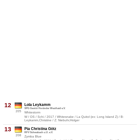
12
Lola Leykamm
SPG Gestüt Horänder Westhaid e.V.
205
Whitestorm
W / OS / Schi / 2017 / Whitesnake / La Quitol (ex: Long Island Z) / B:
Leykamm,Christine / Z: Niebuhr,Holger
13
Pia Christina Götz
RFV Schwabach u.U. e.V.
208
Zymba Blue