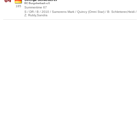
64
RC Burgoberbach e.V.
185
Summertime 67
S / DR / B / 2010 / Samorens Mark / Quincy (Omni Star) / B: Schletterer,Heidi /
Z: Rubly,Sandra