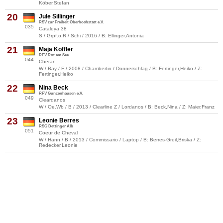
Köber,Stefan
20
Jule Sillinger
RSV zur Freiheit Oberhochstatt e.V.
035
Cataleya 38
S / Grpf.o.R / Schi / 2016 / B: Ellinger,Antonia
21
Maja Köffler
RFV Rot am See
044
Cheran
W / Bay / F / 2008 / Chambertin / Donnerschlag / B: Fertinger,Heiko / Z:
Fertinger,Heiko
22
Nina Beck
RFV Gunzenhausen e.V.
049
Cleardanos
W / Oe.Wb / B / 2013 / Clearline Z / Lordanos / B: Beck,Nina / Z: Maier,Franz
23
Leonie Berres
RSG Dettinger Alb
051
Coeur de Cheval
W / Hann / B / 2013 / Commissario / Laptop / B: Berres-Greil,Briska / Z:
Redecker,Leonie