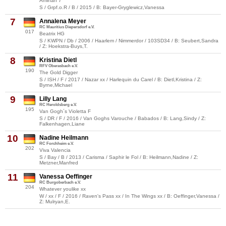
Aminah 7
S / Grpf.o.R / B / 2015 / B: Bayer-Gryglewicz,Vanessa
7
Annalena Meyer
RC Mauritius Diepersdorf e.V.
017
Beatrix HG
S / KWPN / Db / 2006 / Haarlem / Nimmerdor / 103SD34 / B: Seubert,Sandra
/ Z: Hoekstra-Buys,T.
8
Kristina Dietl
RFV Oberasbach e.V.
190
The Gold Digger
S / ISH / F / 2017 / Nazar xx / Harlequin du Carel / B: Dietl,Kristina / Z:
Byrne,Michael
9
Lilly Lang
RC Heroldsberg e.V.
195
Van Gogh´s Violetta F
S / DR / F / 2016 / Van Goghs Varouche / Babados / B: Lang,Sindy / Z:
Falkenhagen,Liane
10
Nadine Heilmann
RC Forchheim e.V.
202
Viva Valencia
S / Bay / B / 2013 / Carisma / Saphir le Fol / B: Heilmann,Nadine / Z:
Metzner,Manfred
11
Vanessa Oeffinger
RC Burgoberbach e.V.
204
Whatever youlike xx
W / xx / F / 2016 / Raven's Pass xx / In The Wings xx / B: Oeffinger,Vanessa /
Z: Mulryan,E.