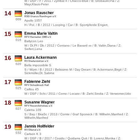
W / DSP / F / 2011 / Zymbal II / Chacco-Blue / B: Grobauer,Pia / Z:
Mayr,Klaus-Peter
14
Jonas Rauscher
RSG Uranus Remlingen e.V.
009
Apollo 1057
H / Pol. / B / 2012 / Looping / Car / B: Sportpferde Engert,
15
Emma Marie Valtin
RFV Herrieden 1980 e.V.
016
Ballycon Leo
W / Dt.Pf / Db / 2012 / Contano / Le Bavard xx / B: Valtin,Diana / Z:
Seifert,Lena
16
Laura Ackermann
RV Diederstetten e.V.
020
Bella impossibile S
S / Württ / B / 2012 / Belissimo M / Day Dream / B: Ackermann,Birgit / Z:
Sickmüller,Dr. Sabine
17
Fabienne Ziehl
RFV Schwäbisch Hall
025
Caillou 45
W / DSP / Schi / 2011 / Como / Locato / B: Ziehl,Sindia / Z: Verworner,Udo
18
Susanne Wagner
RFV Neuendettelsau e.V.
027
Caletta 109
S / Bay / BkaSc / 2013 / Comte / Graf Sponeck / B: Wilhelm,Manfred / Z:
Wilhelm,Manfred
19
Jannis Hollfelder
RV Ellertal e.V.
032
Carlson K 3
W / DSP / B / 2017 / Cosido / Quidams Quit / B: Lorenz,Monika / Z: