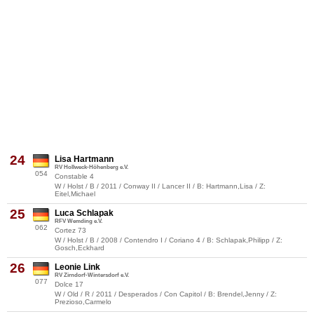
24
Lisa Hartmann
RV Hollweck-Höhenberg e.V.
054
Constable 4
W / Holst / B / 2011 / Conway II / Lancer II / B: Hartmann,Lisa / Z:
Eitel,Michael
25
Luca Schlapak
RFV Wemding e.V.
062
Cortez 73
W / Holst / B / 2008 / Contendro I / Coriano 4 / B: Schlapak,Philipp / Z:
Gosch,Eckhard
26
Leonie Link
RV Zirndorf-Wintersdorf e.V.
077
Dolce 17
W / Old / R / 2011 / Desperados / Con Capitol / B: Brendel,Jenny / Z:
Prezioso,Carmelo