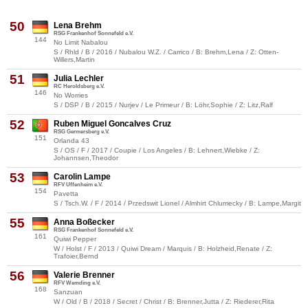
50
Lena Brehm
RSG Frankenhof Sonnefeld e.V.
144
No Limit Nabalou
S / Rhld / B / 2016 / Nubalou W.Z. / Carrico / B: Brehm,Lena / Z: Otten-
Willers,Martin
51
Julia Lechler
RC Heroldsberg e.V.
146
No Worries
S / DSP / B / 2015 / Nurjev / Le Primeur / B: Löhr,Sophie / Z: Litz,Ralf
52
Ruben Miguel Goncalves Cruz
RSG Germersberg e.V.
151
Orlanda 43
S / OS / F / 2017 / Coupie / Los Angeles / B: Lehnert,Wiebke / Z:
Johannsen,Theodor
53
Carolin Lampe
RFV Uffenheim e.V.
154
Pavetta
S / Tsch.W. / F / 2014 / Przedswit Lionel / Almhirt Chlumecky / B: Lampe,Margit
55
Anna Boßecker
RSG Frankenhof Sonnefeld e.V.
161
Quiwi Pepper
W / Holst / F / 2013 / Quiwi Dream / Marquis / B: Holzheid,Renate / Z:
Trafoier,Bernd
56
Valerie Brenner
RFV Wemding e.V.
168
Sanzuan
W / Old / B / 2018 / Secret / Christ / B: Brenner,Jutta / Z: Riederer,Rita