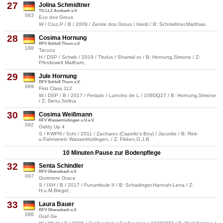
27
Jolina Schmidtner
TG LLZ Ansbach e.V.
083
Eco dos Grous
W / Cruz.P / B / 2009 / Zenite dos Grous / Hardi / B: Schmidtner,Matthias
28
Cosima Hornung
RFV Schloß Thurn e.V.
188
Tacucu
H / DSP / Schwb / 2019 / Titulus / Shamal xx / B: Hornung,Simone / Z:
Pferdewelt Mailham,
29
Jule Hornung
RFV Schloß Thurn e.V.
089
First Class 112
W / DSP / B / 2017 / Feriado / Lancino de L / 109DQ27 / B: Hornung,Simone
/ Z: Denu,Selina
30
Cosima Weißmann
RFV Wassertrüdingen u.U.e.V.
092
Giddy Up 4
S / KWPN / Schi / 2011 / Zacharov (Capello's Boy) / Jacorde / B: Reit-
u.Fahrverein Wassertrüdingen, / Z: Fikken,G.J.B.
10 Minuten Pause zur Bodenpflege
32
Senta Schindler
RFV Oberasbach e.V.
097
Gortmore Grace
S / ISH / B / 2017 / Funambule II / B: Schadinger,Hannah-Lena / Z:
H.u.M.Biegel,
33
Laura Bauer
RFV Oberasbach e.V.
098
Graf Ge