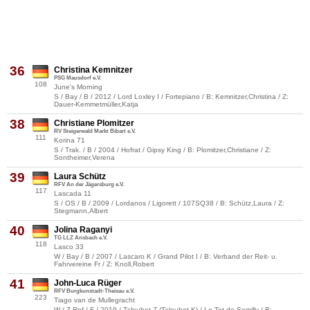
36
Christina Kemnitzer
PSG Mausdorf e.V.
108
June's Morning
S / Bay / B / 2012 / Lord Loxley I / Fortepiano / B: Kemnitzer,Christina / Z:
Dauer-Kemmetmüller,Katja
38
Christiane Plomitzer
RV Steigerwald Markt Bibart e.V.
111
Korina 71
S / Trak. / B / 2004 / Hofrat / Gipsy King / B: Plomitzer,Christiane / Z:
Sontheimer,Verena
39
Laura Schütz
RFV An der Jägersburg e.V.
117
Lascada 11
S / OS / B / 2009 / Lordanos / Ligorett / 107SQ38 / B: Schütz,Laura / Z:
Stegmann,Albert
40
Jolina Raganyi
TG LLZ Ansbach e.V.
118
Lasco 33
W / Bay / B / 2007 / Lascaro K / Grand Pilot I / B: Verband der Reit- u.
Fahrvereine Fr / Z: Knoll,Robert
41
John-Luca Rüger
RFV Burgkunstadt-Theisau e.V.
223
Tiago van de Mullegracht
W / Z.Rpf / F / 2019 / Taloubet Z (Taloubet K) / Le Tot de Semilly / B: