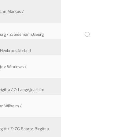
emann,Markus /
eorg / Z: Siesmann,Georg
: Heubrock,Norbert
 (ex: Windows /
igitta / Z: Lange,Joachim
nn,Wilhelm /
itt / Z: ZG Baartz, Birgitt u.