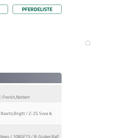
PFERDELISTE
Z: Frerich,Norbert
Baartz,Birgitt / Z: ZG Svea &
indows / 108GF73 / B: Gruber,Ralf