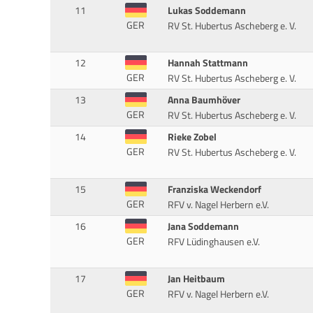
11
Lukas Soddemann
GER
RV St. Hubertus Ascheberg e. V.
12
Hannah Stattmann
GER
RV St. Hubertus Ascheberg e. V.
13
Anna Baumhöver
GER
RV St. Hubertus Ascheberg e. V.
14
Rieke Zobel
GER
RV St. Hubertus Ascheberg e. V.
15
Franziska Weckendorf
GER
RFV v. Nagel Herbern e.V.
16
Jana Soddemann
GER
RFV Lüdinghausen e.V.
17
Jan Heitbaum
GER
RFV v. Nagel Herbern e.V.