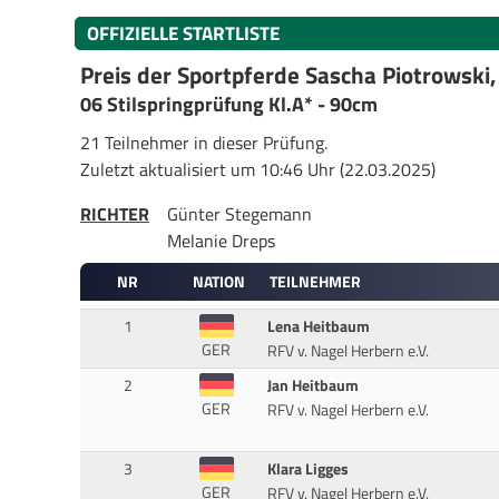
OFFIZIELLE STARTLISTE
Preis der Sportpferde Sascha Piotrowski
06 Stilspringprüfung Kl.A* - 90cm
21 Teilnehmer in dieser Prüfung.
Zuletzt aktualisiert um 10:46 Uhr (22.03.2025)
RICHTER
Günter Stegemann
Melanie Dreps
NR
NATION
TEILNEHMER
1
Lena Heitbaum
GER
RFV v. Nagel Herbern e.V.
2
Jan Heitbaum
GER
RFV v. Nagel Herbern e.V.
3
Klara Ligges
GER
RFV v. Nagel Herbern e.V.