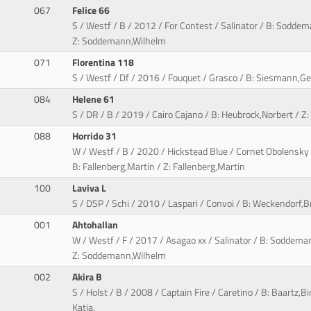
067
Felice 66
S / Westf / B / 2012 / For Contest / Salinator / B: Sodd
Z: Soddemann,Wilhelm
071
Florentina 118
S / Westf / Df / 2016 / Fouquet / Grasco / B: Siesmann,G
084
Helene 61
S / DR / B / 2019 / Cairo Cajano / B: Heubrock,Norbert / Z
088
Horrido 31
W / Westf / B / 2020 / Hickstead Blue / Cornet Obolensky
B: Fallenberg,Martin / Z: Fallenberg,Martin
100
Laviva L
S / DSP / Schi / 2010 / Laspari / Convoi / B: Weckendorf,Br
001
Ahtohallan
W / Westf / F / 2017 / Asagao xx / Salinator / B: Soddema
Z: Soddemann,Wilhelm
002
Akira B
S / Holst / B / 2008 / Captain Fire / Caretino / B: Baartz,Birg
Katja,