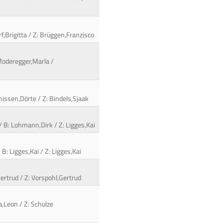
,Brigitta / Z: Brüggen,Franzisco
 Moderegger,Marla /
nnissen,Dörte / Z: Bindels,Sjaak
 B: Lohmann,Dirk / Z: Ligges,Kai
: Ligges,Kai / Z: Ligges,Kai
Gertrud / Z: Vorspohl,Gertrud
a,Leon / Z: Schulze