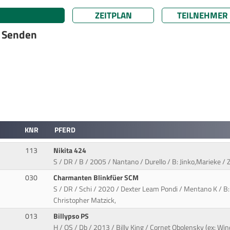
ZEITPLAN
TEILNEHMER
, Senden
KNR
PFERD
113
Nikita 424
S / DR / B / 2005 / Nantano / Durello / B: Jinko,Marieke / 
030
Charmanten Blinkfüer SCM
S / DR / Schi / 2020 / Dexter Leam Pondi / Mentano K / B: 
Christopher Matzick,
013
Billypso PS
H / OS / Db / 2013 / Billy King / Cornet Obolensky (ex: W