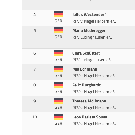
4
Julius Weckendorf
GER
RFV v. Nagel Herbern e.V.
5
Marla Moderegger
GER
RFV Lüdinghausen e.V.
6
Clara Schüttert
GER
RFV Lüdinghausen e.V.
7
Mia Lohmann
GER
RFV v. Nagel Herbern e.V.
8
Felix Burghardt
GER
RFV v. Nagel Herbern e.V.
9
Theresa Möllmann
GER
RFV v. Nagel Herbern e.V.
10
Leon Batista Sousa
GER
RFV v. Nagel Herbern e.V.