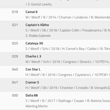
/ Z: Gestüt Lewitz,
019
Camel 6
W / Westf / B / 2014 / Chaman / Lordanos / B: Weckendorf
021
Captain's Käthe
S / Westf / Db / 2018 / Captain Collin / Freudenprinz / B:
Z: Ridder,Gabriele
025
Cataleya 39
S / Westf / Schi / 2018 / H. Cornet's Boy / Calido I / B: Tö
029
Charlie L 3
W / Westf / Schi / 2016 / Congress / Dinard L / 107PD14 /
040
Con Star L
H / Westf / B / 2016 / Congress / Cayetano L / 107PC81 / B
047
Cramer 5
H / Westf / Db / 2019 / Checkter / Cristallo / B: Vorspohl,
050
Dalia 88
S / Westf / B / 2017 / Diathago / Casper / B: Batista Sous
Wierling,Martin