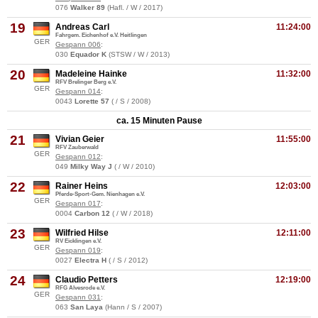
076
Walker 89
(Hafl. / W / 2017)
19
Andreas Carl
11:24:00
Fahrgem. Eichenhof e.V. Heitlingen
GER
Gespann 006
:
030
Equador K
(STSW / W / 2013)
20
Madeleine Hainke
11:32:00
RFV Brelinger Berg e.V.
GER
Gespann 014
:
0043
Lorette 57
( / S / 2008)
ca. 15 Minuten Pause
21
Vivian Geier
11:55:00
RFV Zauberwald
GER
Gespann 012
:
049
Milky Way J
( / W / 2010)
22
Rainer Heins
12:03:00
Pferde-Sport-Gem. Nienhagen e.V.
GER
Gespann 017
:
0004
Carbon 12
( / W / 2018)
23
Wilfried Hilse
12:11:00
RV Eicklingen e.V.
GER
Gespann 019
:
0027
Electra H
( / S / 2012)
24
Claudio Petters
12:19:00
RFG Alvesrode e.V.
GER
Gespann 031
:
063
San Laya
(Hann / S / 2007)