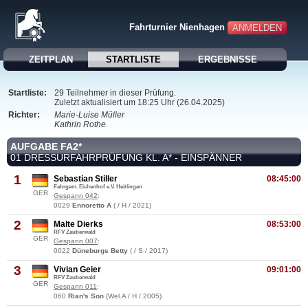
Fahrturnier Nienhagen
ANMELDEN
ZEITPLAN
STARTLISTE
ERGEBNISSE
Startliste:
29 Teilnehmer in dieser Prüfung.
Zuletzt aktualisiert um 18:25 Uhr (26.04.2025)
Richter:
Marie-Luise Müller
Kathrin Rothe
AUFGABE FA2*
01 DRESSURFAHRPRÜFUNG KL. A* - EINSPÄNNER
1
Sebastian Stiller
08:45:00
Fahrgem. Eichenhof e.V. Heitlingen
GER
Gespann 042
:
0029
Ennoretto A
( / H / 2021)
2
Malte Dierks
08:53:00
RFV Zauberwald
GER
Gespann 007
:
0022
Düneburgs Betty
( / S / 2017)
3
Vivian Geier
09:01:00
RFV Zauberwald
GER
Gespann 011
:
060
Rian's Son
(Wel.A / H / 2005)