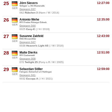
25
Jörn Sievers
12:27:00
Voltigier- u. RG Westercelle
GER
Gespann 037
:
062
Rübchen 3
(Hann / W / 2014)
26
Antonio Wehe
12:35:00
RFV Freden Rittergut Esbeck
GER
Gespann 044
:
0025
Easy-E
( / H / 2019)
27
Susanne Zakfeld
12:43:00
RSG Winsen/Aller
GER
Gespann 047
:
0038
Heaven's Light AS
( / W / 2016)
28
Malte Dierks
12:51:00
RFV Zauberwald
GER
Gespann 008
:
070
Twilight 25
(Pony o.R / W / 2005)
29
Sebastian Stiller
12:59:00
Fahrgem. Eichenhof e.V. Heitlingen
GER
Gespann 041
:
0032
Escopa A
( / H / 2021)