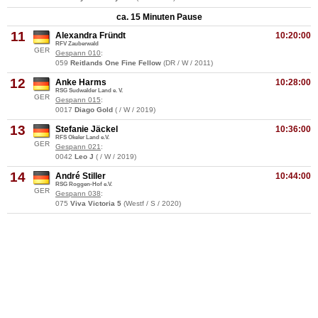
ca. 15 Minuten Pause
11
Alexandra Fründt
10:20:00
RFV Zauberwald
GER
Gespann 010
:
059
Reitlands One Fine Fellow
(DR / W / 2011)
12
Anke Harms
10:28:00
RSG Sudwalder Land e. V.
GER
Gespann 015
:
0017
Diago Gold
( / W / 2019)
13
Stefanie Jäckel
10:36:00
RFS Okeler Land e.V.
GER
Gespann 021
:
0042
Leo J
( / W / 2019)
14
André Stiller
10:44:00
RSG Roggen-Hof e.V.
GER
Gespann 038
:
075
Viva Victoria 5
(Westf / S / 2020)