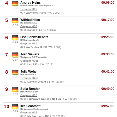
4
Andrea Heins
09:09:00
Pferde-Sport-Gem. Nienhagen e.V.
GER
Gespann 016
:
077
Warheins
(Hann / W / 2009)
5
Wilfried Hilse
09:17:00
RV Eicklingen e.V.
GER
Gespann 018
:
0018
Donna H 4
( / S / 2014)
6
Lisa Schweinebart
09:25:00
RFG Alvesrode e.V.
GER
Gespann 035
:
079
Wolf's Jan M
(DR / W / 2009)
7
Jörn Sievers
09:33:00
Voltigier- u. RG Westercelle
GER
Gespann 036
:
0041
Leo 683
( / W / 2017)
8
Julia Wehe
09:41:00
Hof Ahlborn e.V.
GER
Gespann 045
:
0012
Dante's Dream 2
( / H / 2019)
9
Sofia Benthin
09:49:00
RSG Winsen/Aller
GER
Gespann 002
:
0039
Highway's No Risk No Fun
( / W / 2009)
10
Ilka Groothoff
09:57:00
RV Vögelsen-Mechtersen e.V.
GER
Gespann 013
:
0051
My Fair Lady 108
( / S / 2012)