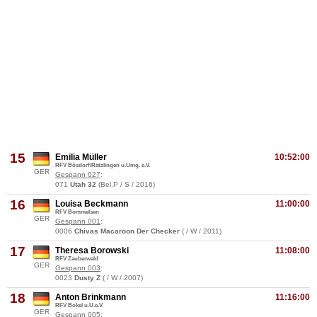
15
Emilia Müller
10:52:00
RFV Bösdorf/Rätzlingen u.Umg. e.V.
GER
Gespann 027
:
071
Utah 32
(Bel.P / S / 2016)
16
Louisa Beckmann
11:00:00
RFV Bommelsen
GER
Gespann 001
:
0006
Chivas Macaroon Der Checker
( / W / 2011)
17
Theresa Borowski
11:08:00
RFV Zauberwald
GER
Gespann 003
:
0023
Dusty Z
( / W / 2007)
18
Anton Brinkmann
11:16:00
RFV Bokel u.U.e.V.
GER
Gespann 005
: