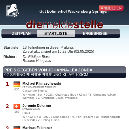
ANMELDEN
Gut Bohmerhof Wackersberg Springen
ZEITPLAN
STARTLISTE
ERGEBNISSE
Startliste:
13 Teilnehmer in dieser Prüfung.
Zuletzt aktualisiert um 15:22 Uhr (02.05.2025)
Richter:
Dr. Rüdiger Blass
Roxane Hoogveld
PREIS GEGEBEN VON JOHANNA-LEA JONDA
02 SPRINGPFERDEPRÜFUNG KL.A** 100CM
1
Michael Klimaschewski
PSV St.G. Ingolstadt-Hagau e.V.
035
Cassandro Blue W
W / Hann / Schi / 2020 / Charthago Blue / Kolibri / B: Christiane u.Maik
Wernicke, / Z: Christiane u.Maik Wernicke,
2
Jeremie Delorme
RV Karlsfeld e.V.
189
Pluus
W / KWPN / B / 2020 / Grandorado TN / For Pleasure / B: Reitsportanlage
H.Steindl, / Z: Enting,Lukas
3
Marinus Feichtner