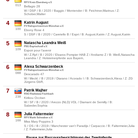
RFV Kreis Ebersberg e.V.
013
Bellagio 28
W / DSP / B / 2020 / Baggio / Montender / B: Feichtner,Marinus / Z:
Schober,Walter
4
Katrin August
FV Reitsportzentrum München e.V.
100
Ebony Rose 4
S / DSP / B / 2020 / Caretello B / Espri / B: August,Katrin / Z: August,Katrin
5
Natascha Leandra Weiß
PSG Bayrischzell e.V.
109
Espoir pour l'avenir
W / Z.Rpf / B / 2020 / Elvaros Pompier HAB Z / Andiamo Z / B: Weiß,Natascha
Leandra / Z: Holsteinerpferde aus Bayern,
6
Alexa Schwarzenbeck
FV Reitsportzentrum München e.V.
088
Descarado 47
W / Meckl. / B / 2019 / Diarano / Acorado I / B: Schwarzenbeck,Alexa / Z: ZG
Jürgens GbR,
7
Patrik Majher
RSG Riedwiese Fischbach
238
Kirikou Occitan
W / SF / B / 2020 / Arezzo (NLD) VDL / Diamant de Semilly / B:
Salzeder,Sophia
8
Julia Faltermeier
RFV Markt Schwaben e.V.
168
Miss Mary Poppins 3
S / OS / B / 2019 / Manchester van't Paradijs / Carpaccio / B: Faltermeier,Julia
/ Z: Faltermeier,Julia
Pause zur Parcoursbesichtigung der Zweitpferde