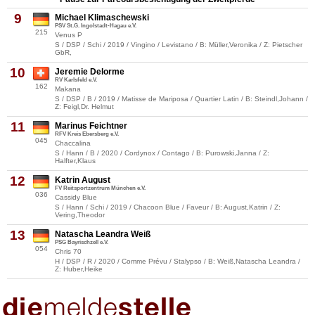
9
Michael Klimaschewski
PSV St.G. Ingolstadt-Hagau e.V.
215
Venus P
S / DSP / Schi / 2019 / Vingino / Levistano / B: Müller,Veronika / Z: Pietscher
GbR,
10
Jeremie Delorme
RV Karlsfeld e.V.
162
Makana
S / DSP / B / 2019 / Matisse de Mariposa / Quartier Latin / B: Steindl,Johann /
Z: Feigl,Dr. Helmut
11
Marinus Feichtner
RFV Kreis Ebersberg e.V.
045
Chaccalina
S / Hann / B / 2020 / Cordynox / Contago / B: Purowski,Janna / Z:
Halfter,Klaus
12
Katrin August
FV Reitsportzentrum München e.V.
036
Cassidy Blue
S / Hann / Schi / 2019 / Chacoon Blue / Faveur / B: August,Katrin / Z:
Vering,Theodor
13
Natascha Leandra Weiß
PSG Bayrischzell e.V.
054
Chris 70
H / DSP / R / 2020 / Comme Prévu / Stalypso / B: Weiß,Natascha Leandra /
Z: Huber,Heike