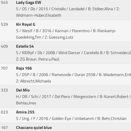
545
Lady Gaga EW
S / OS / Db / 2015 / Cristallo / Landadel
/ B: Stöber,Alina / Z:
Widmann-Huber,Elisabeth
529
Kir Royal G
S / Westf / B / 2016 / Kannan / Florentino
/ B: Rieskamp-
Goedeking,Tim / Z: Goessing,Lutz
409
Estelle 54
S / KlDRpf / Db / 2008 / Wind Dancer / Caretello B
/ B: Schneider,Jö
Z: ZG Braun, Petra u.Paul,
707
Raja 166
S / DSP / B / 2006 / Ramesside / Duran 2558
/ B: Wiedemann,Erik
Z: Albrecht,Michaela
333
Del Mio
H / DR / Schi / 2017 / Del Piero / Morgenstern
/ B: Kunert,Robert /
Behlau,Ines
023
Amira 255
S / Ung. / F / 2016 / Golden Eye / Unbekannt
/ B: Behr,Christian
167
Chaccano quiet blue