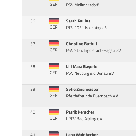
GER
PSV Mallmersdorf
36
Sarah Paulus
GER
RFV 1931 Kösching e.V.
37
Christine Buthut
GER
PSV St.G. Ingolstadt-Hagau e.V.
38
Lili Mara Bayerle
GER
PSV Neuburg a.d.Donau e.V.
39
Sofie Zinsmeister
GER
Pferdefreunde Euernbach e.V.
40
Patrik Kerscher
GER
LRFV Bad Aibling e.V.
41
Lena Waldhecker