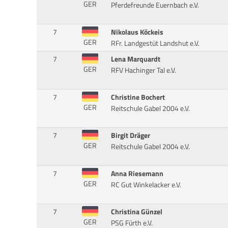
GER
Pferdefreunde Euernbach e.V.
7
Nikolaus Köckeis
GER
RFr. Landgestüt Landshut e.V.
7
Lena Marquardt
GER
RFV Hachinger Tal e.V.
7
Christine Bochert
GER
Reitschule Gabel 2004 e.V.
7
Birgit Dräger
GER
Reitschule Gabel 2004 e.V.
7
Anna Riesemann
GER
RC Gut Winkelacker e.V.
7
Christina Günzel
GER
PSG Fürth e.V.