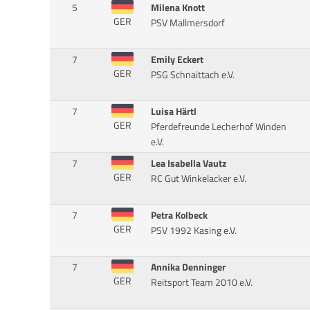
5
Milena Knott
GER
PSV Mallmersdorf
7
Emily Eckert
GER
PSG Schnaittach e.V.
7
Luisa Härtl
GER
Pferdefreunde Lecherhof Winden
e.V.
7
Lea Isabella Vautz
GER
RC Gut Winkelacker e.V.
7
Petra Kolbeck
GER
PSV 1992 Kasing e.V.
7
Annika Denninger
GER
Reitsport Team 2010 e.V.