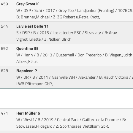
459
Grey Groot K
W / DSP / Schi / 2017 / Grey Top / Landjonker (Fruhling)
/ 107BC5
B: Brunner,Michael / Z: ZG Robert u.Petra Knott,
544
La vie est belle 11
S / DSP / B / 2015 / Lockstedter ESC / Straviaty
/ B: Arav-
Vignot,Juliette / Z: Nölken,Ulrich
692
Quentino 35
W / Hann / B / 2013 / Quaterhall / Don Frederico
/ B: Viegen,Judith 
Albers,Klaus
628
Napoleon P
W / DR / B / 2011 / Nashville WH / Alexander
/ B: Rauch,Victoria / 
LWB Pfitzmann GbR,
471
Herr Müller 6
W / Westf / B / 2019 / Central Park / Gaillard de la Pomme
/ B:
Stowasser,Hildegard / Z: Sporthorses Wettlkam GbR,