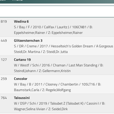
819
Wedina 6
S / Bay / F / 2010 / Califax / Lauritz J
/ 106CN81 / B:
Eppelsheimer,Rainer / Z: Eppelsheimer,Rainer
449
Glitzersternchen 3
S / DR / Creme / 2017 / Hesselteich's Golden Dream / A Gorgeous
Steidl,Dr. Martina / Z: Steidl,Dr. Jutta
127
Cartano 19
W / Westf / Schi / 2016 / Chaman / Last Man Standing
/ B:
Steindl,Johann / Z: Gellermann,Kristin
259
Concolor
W / Bay / B / 2011 / Clooney / Chambertin
/ 105LT16 / B:
Baumstark,Carla / Z: Regele,Wolfgang
764
Taloussini
W / DSP / Schi / 2019 / Taloubet Z (Taloubet K) / Cassini I
/ B:
Wagner,Selina Vivian / Z: Seidel,Dirk