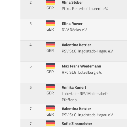
2
Alina Stöber
GER
Pffrd. Reiterhof Laurent e.V.
3
Elina Rower
GER
RVV Rödlas e.V.
4
Valentina Ketzler
GER
PSV St.G. Ingolstadt-Hagau e.V.
5
Max Franz Wiedemann
GER
RFC St.G. Lützelburg e.V.
5
Annika Kunert
GER
Labertaler RFV Mallersdorf-
Pfaffenb
7
Valentina Ketzler
GER
PSV St.G. Ingolstadt-Hagau e.V.
7
Sofie Zinsmeister