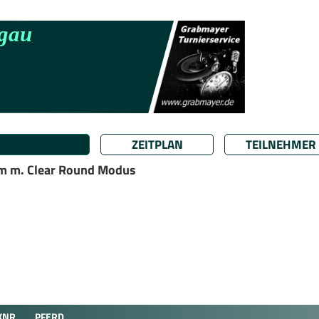
ZEITPLAN
TEILNEHMER
cm m. Clear Round Modus
KNR
PFERD