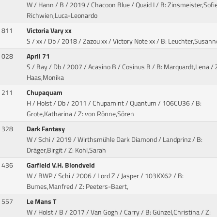
W / Hann / B / 2019 / Chacoon Blue / Quaid I
/ B: Zinsmeister,Sofie
Richwien,Luca-Leonardo
811
Victoria Vary xx
S / xx / Db / 2018 / Zazou xx / Victory Note xx
/ B: Leuchter,Susann
028
April 71
S / Bay / Db / 2007 / Acasino B / Cosinus B
/ B: Marquardt,Lena / 
Haas,Monika
211
Chupaquam
H / Holst / Db / 2011 / Chupamint / Quantum
/ 106CU36 / B:
Grote,Katharina / Z: von Rönne,Sören
328
Dark Fantasy
W / Schi / 2019 / Wirthsmühle Dark Diamond / Landprinz
/ B:
Dräger,Birgit / Z: Kohl,Sarah
436
Garfield V.H. Blondveld
W / BWP / Schi / 2006 / Lord Z / Jasper
/ 103KX62 / B:
Bumes,Manfred / Z: Peeters-Baert,
557
Le Mans T
W / Holst / B / 2017 / Van Gogh / Carry
/ B: Günzel,Christina / Z: