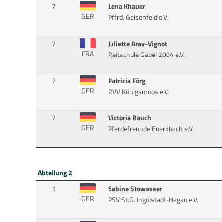
7
Lena Khauer
GER
Pffrd. Geisenfeld e.V.
7
Juliette Arav-Vignot
FRA
Reitschule Gabel 2004 e.V.
7
Patricia Förg
GER
RVV Königsmoos e.V.
7
Victoria Rauch
GER
Pferdefreunde Euernbach e.V.
Abteilung 2
1
Sabine Stowasser
GER
PSV St.G. Ingolstadt-Hagau e.V.