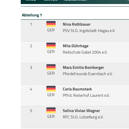
Abteilung 1
1
Nina Rothbauer
GER
PSV St.G. Ingolstadt-Hagau e.V.
2
Mila Dührhage
GER
Reitschule Gabel 2004 e.V.
3
Mara Emilia Boniberger
GER
Pferdefreunde Euernbach e.V.
4
Carla Baumstark
GER
Pffrd. Reiterhof Laurent e.V.
5
Selina Vivian Wagner
GER
RFC St.G. Lützelburg e.V.