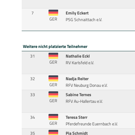
7
Emily Eckert
GER
PSG Schnaittach e.V.
Weitere nicht platzierte Teilnehmer
31
Nathalie Eckl
GER
RV Karlsfeld e.V.
32
Nadja Reiter
GER
RFV Neuburg Donau e.V.
33
Sabine Ternes
GER
RFV Au-Hallertau e.V.
34
Teresa Sterr
GER
Pferdefreunde Euernbach e.V.
35
Pia Schmidt