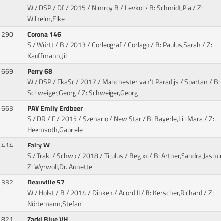
W / DSP / Df / 2015 / Nimroy B / Levkoi
/ B: Schmidt,Pia / Z:
Wilhelm,Elke
290
Corona 146
S / Württ / B / 2013 / Corleograf / Corlago
/ B: Paulus,Sarah / Z:
Kauffmann,Jil
669
Perry 68
W / DSP / FkaSc / 2017 / Manchester van't Paradijs / Spartan
/ B:
Schweiger,Georg / Z: Schweiger,Georg
663
PAV Emily Erdbeer
S / DR / F / 2015 / Szenario / New Star
/ B: Bayerle,Lili Mara / Z:
Heemsoth,Gabriele
414
Fairy W
S / Trak. / Schwb / 2018 / Titulus / Beg xx
/ B: Artner,Sandra Jasmi
Z: Wyrwoll,Dr. Annette
332
Deauville 57
W / Holst / B / 2014 / Dinken / Acord II
/ B: Kerscher,Richard / Z:
Nörtemann,Stefan
821
Zacki Blue VH