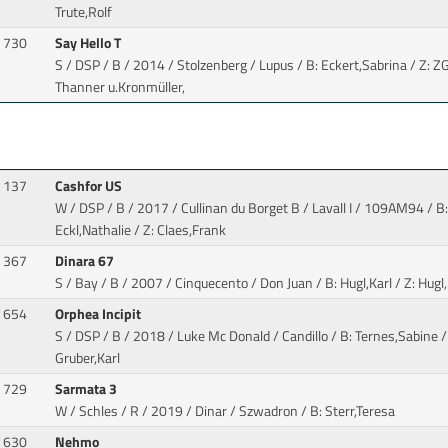
Trute,Rolf
730
Say Hello T
S / DSP / B / 2014 / Stolzenberg / Lupus
/ B: Eckert,Sabrina / Z: Z
Thanner u.Kronmüller,
137
Cashfor US
W / DSP / B / 2017 / Cullinan du Borget B / Lavall I
/ 109AM94 / B:
Eckl,Nathalie / Z: Claes,Frank
367
Dinara 67
S / Bay / B / 2007 / Cinquecento / Don Juan
/ B: Hugl,Karl / Z: Hugl
654
Orphea Incipit
S / DSP / B / 2018 / Luke Mc Donald / Candillo
/ B: Ternes,Sabine /
Gruber,Karl
729
Sarmata 3
W / Schles / R / 2019 / Dinar / Szwadron
/ B: Sterr,Teresa
630
Nehmo