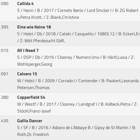
090
Callida 4
S / Hann / B / 2017 / Cornets Iberio / Lord Sinclair I
/ B: ZG Robert
u.Petra Knott, / Z: Blank,Christine
395
Eine wie Keine 18
S / Holst / Db / 2018 / Catoki / Casquetto
/ 108OL12 / B: Eckert,E
/ Z: Witt Pferdezucht GbR,
015
All I Need 7
S / DSP / Db / 2019 / Clooney / Numero Uno
/ B: Härtl,Luisa / Z:
Wohlsperger,Georg
091
Calvero 15
W / Holst / B / 2009 / Corrado I / Contender
/ B: Paukert,Leonarda 
Petersen,Thomas
280
Copperfield 54
W / Westf / B / 2017 / Clooney / Landgraf I
/ B: Kolbeck,Petra / Z:
Stöckl,Franz-Josef
435
Gallia Dancer
S / SF / B / 2016 / Adzaro de L'Abbaye B / Gipsy de St Martin
/ B:
Roth,Dr. Friedrich