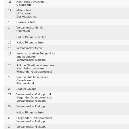
11
Nach links traversieren.
Geradeaus.
12
Mittelschritt.
Linke Hand.
Der Mittelschritt.
13
Starker Schritt.
14
Versammelter Schritt.
Rechtsum.
Halbe Pirouette rechts.
15
Halbe Pirouette links.
16
Versammelter Schritt.
17
Im versammelten Tempo links
angaloppieren.
Versammelter Galopp.
18
Auf die Mittellinie abwenden.
Nach links traversieren.
Fliegender Galoppwechsel.
19
Nach rechts traversieren.
Geradeaus.
Rechte Hand.
20
Starker Galopp.
21
Versammelter Galopp und
fliegender Galoppwechsel.
Versammelter Galopp.
22
Versammelter Galopp.
Halbe Pirouette links.
23
Fliegender Galoppwechsel.
Versammelter Galopp.
24
Versammelter Galopp.