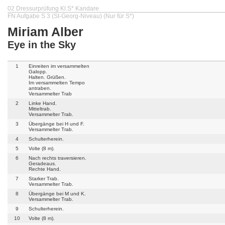
02 Dressurprüfung Kl.S* Kandare
FN Aufgabe S 3 (St-Georg-Niveau) (Nur für S*)
Miriam Alber
Eye in the Sky
1
Einreiten im versammelten
Galopp.
Halten. Grüßen.
Im versammelten Tempo
antraben.
Versammelter Trab
2
Linke Hand.
Mitteltrab.
Versammelter Trab.
3
Übergänge bei H und F.
Versammelter Trab.
4
Schulterherein.
5
Volte (8 m).
6
Nach rechts traversieren.
Geradeaus.
Rechte Hand.
7
Starker Trab.
Versammelter Trab.
8
Übergänge bei M und K.
Versammelter Trab.
9
Schulterherein.
10
Volte (8 m).