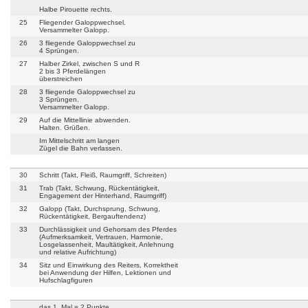
Halbe Pirouette rechts.
25
Fliegender Galoppwechsel.
Versammelter Galopp.
26
3 fliegende Galoppwechsel zu
4 Sprüngen.
27
Halber Zirkel, zwischen S und R
2 bis 3 Pferdelängen
überstreichen
28
3 fliegende Galoppwechsel zu
3 Sprüngen.
Versammelter Galopp.
29
Auf die Mittellinie abwenden.
Halten. Grüßen.
Im Mittelschritt am langen
Zügel die Bahn verlassen.
30
Schritt (Takt, Fleiß, Raumgriff, Schreiten)
31
Trab (Takt, Schwung, Rückentätigkeit,
Engagement der Hinterhand, Raumgriff)
32
Galopp (Takt, Durchsprung, Schwung,
Rückentätigkeit, Bergauftendenz)
33
Durchlässigkeit und Gehorsam des Pferdes
(Aufmerksamkeit, Vertrauen, Harmonie,
Losgelassenheit, Maultätigkeit, Anlehnung
und relative Aufrichtung)
34
Sitz und Einwirkung des Reiters, Korrektheit
bei Anwendung der Hilfen, Lektionen und
Hufschlagfiguren
das 1. Mal = 2 Punkte