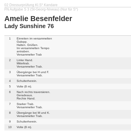
02 Dressurprüfung Kl.S* Kandare
FN Aufgabe S 3 (St-Georg-Niveau) (Nur für S*)
Amelie Besenfelder
Lady Sunshine 76
1
Einreiten im versammelten
Galopp.
Halten. Grüßen.
Im versammelten Tempo
antraben.
Versammelter Trab
2
Linke Hand.
Mitteltrab.
Versammelter Trab.
3
Übergänge bei H und F.
Versammelter Trab.
4
Schulterherein.
5
Volte (8 m).
6
Nach rechts traversieren.
Geradeaus.
Rechte Hand.
7
Starker Trab.
Versammelter Trab.
8
Übergänge bei M und K.
Versammelter Trab.
9
Schulterherein.
10
Volte (8 m).