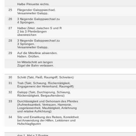
Halbe Pirouette rechts.
25
Fliegender Galoppwechsel.
Versammelter Galopp.
26
3 fliegende Galoppwechsel zu
4 Sprüngen.
27
Halber Zirkel, zwischen S und R
2 bis 3 Pferdelängen
überstreichen
28
3 fliegende Galoppwechsel zu
3 Sprüngen.
Versammelter Galopp.
29
Auf die Mittellinie abwenden.
Halten. Grüßen.
Im Mittelschritt am langen
Zügel die Bahn verlassen.
30
Schritt (Takt, Fleiß, Raumgriff, Schreiten)
31
Trab (Takt, Schwung, Rückentätigkeit,
Engagement der Hinterhand, Raumgriff)
32
Galopp (Takt, Durchsprung, Schwung,
Rückentätigkeit, Bergauftendenz)
33
Durchlässigkeit und Gehorsam des Pferdes
(Aufmerksamkeit, Vertrauen, Harmonie,
Losgelassenheit, Maultätigkeit, Anlehnung
und relative Aufrichtung)
34
Sitz und Einwirkung des Reiters, Korrektheit
bei Anwendung der Hilfen, Lektionen und
Hufschlagfiguren
das 1. Mal = 2 Punkte