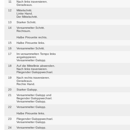
11
Nach links traversieren.
Geradeaus.
12
Mittelschritt.
Linke Hand.
Der Mittelschritt.
13
Starker Schritt.
14
Versammelter Schritt.
Rechtsum.
Halbe Pirouette rechts.
15
Halbe Pirouette links.
16
Versammelter Schritt.
17
Im versammelten Tempo links
angaloppieren.
Versammelter Galopp.
18
Auf die Mittellinie abwenden.
Nach links traversieren.
Fliegender Galoppwechsel.
19
Nach rechts traversieren.
Geradeaus.
Rechte Hand.
20
Starker Galopp.
21
Versammelter Galopp und
fliegender Galoppwechsel.
Versammelter Galopp.
22
Versammelter Galopp.
Halbe Pirouette links.
23
Fliegender Galoppwechsel.
Versammelter Galopp.
24
Versammelter Galopp.