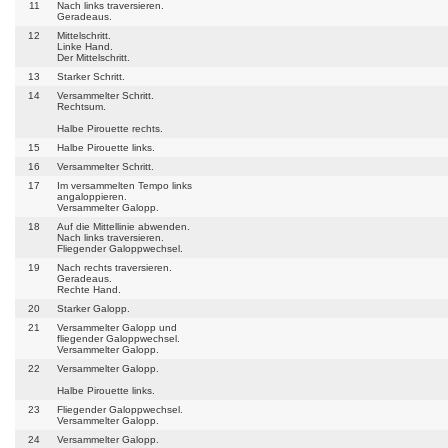
11
Nach links traversieren.
Geradeaus.
12
Mittelschritt.
Linke Hand.
Der Mittelschritt.
13
Starker Schritt.
14
Versammelter Schritt.
Rechtsum.
Halbe Pirouette rechts.
15
Halbe Pirouette links.
16
Versammelter Schritt.
17
Im versammelten Tempo links
angaloppieren.
Versammelter Galopp.
18
Auf die Mittellinie abwenden.
Nach links traversieren.
Fliegender Galoppwechsel.
19
Nach rechts traversieren.
Geradeaus.
Rechte Hand.
20
Starker Galopp.
21
Versammelter Galopp und
fliegender Galoppwechsel.
Versammelter Galopp.
22
Versammelter Galopp.
Halbe Pirouette links.
23
Fliegender Galoppwechsel.
Versammelter Galopp.
24
Versammelter Galopp.