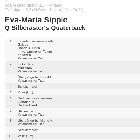
02 Dressurprüfung Kl.S* Kandare
FN Aufgabe S 3 (St-Georg-Niveau) (Nur für S*)
Eva-Maria Sipple
Q Silberaster's Quaterback
1
Einreiten im versammelten
Galopp.
Halten. Grüßen.
Im versammelten Tempo
antraben.
Versammelter Trab
2
Linke Hand.
Mitteltrab.
Versammelter Trab.
3
Übergänge bei H und F.
Versammelter Trab.
4
Schulterherein.
5
Volte (8 m).
6
Nach rechts traversieren.
Geradeaus.
Rechte Hand.
7
Starker Trab.
Versammelter Trab.
8
Übergänge bei M und K.
Versammelter Trab.
9
Schulterherein.
10
Volte (8 m).