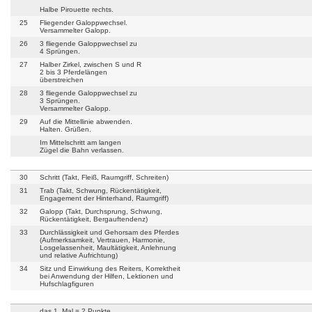
Halbe Pirouette rechts.
25
Fliegender Galoppwechsel.
Versammelter Galopp.
26
3 fliegende Galoppwechsel zu
4 Sprüngen.
27
Halber Zirkel, zwischen S und R
2 bis 3 Pferdelängen
überstreichen
28
3 fliegende Galoppwechsel zu
3 Sprüngen.
Versammelter Galopp.
29
Auf die Mittellinie abwenden.
Halten. Grüßen.
Im Mittelschritt am langen
Zügel die Bahn verlassen.
30
Schritt (Takt, Fleiß, Raumgriff, Schreiten)
31
Trab (Takt, Schwung, Rückentätigkeit,
Engagement der Hinterhand, Raumgriff)
32
Galopp (Takt, Durchsprung, Schwung,
Rückentätigkeit, Bergauftendenz)
33
Durchlässigkeit und Gehorsam des Pferdes
(Aufmerksamkeit, Vertrauen, Harmonie,
Losgelassenheit, Maultätigkeit, Anlehnung
und relative Aufrichtung)
34
Sitz und Einwirkung des Reiters, Korrektheit
bei Anwendung der Hilfen, Lektionen und
Hufschlagfiguren
das 1. Mal = 2 Punkte