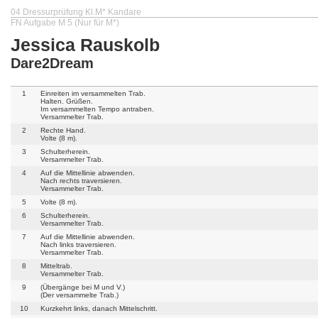
04 Dressurprüfung Kl.M* Kandare
FN Aufgabe M 5 (Nur für M*)
Jessica Rauskolb
Dare2Dream
1
Einreiten im versammelten Trab.
Halten. Grüßen.
Im versammelten Tempo antraben.
Versammelter Trab.
2
Rechte Hand.
Volte (8 m).
3
Schulterherein.
Versammelter Trab.
4
Auf die Mittellinie abwenden.
Nach rechts traversieren.
Versammelter Trab.
5
Volte (8 m).
6
Schulterherein.
Versammelter Trab.
7
Auf die Mittellinie abwenden.
Nach links traversieren.
Versammelter Trab.
8
Mitteltrab.
Versammelter Trab.
9
(Übergänge bei M und V.)
(Der versammelte Trab.)
10
Kurzkehrt links, danach Mittelschritt.