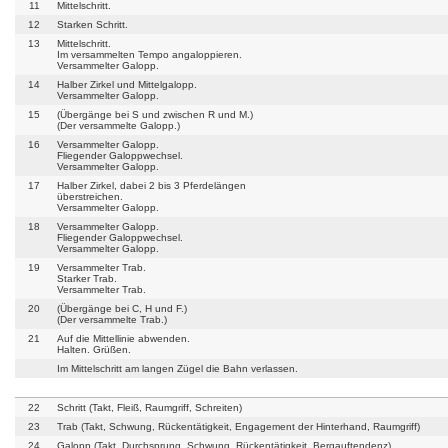
11
Mittelschritt.
12
Starken Schritt.
13
Mittelschritt.
Im versammelten Tempo angaloppieren.
Versammelter Galopp.
14
Halber Zirkel und Mittelgalopp.
Versammelter Galopp.
15
(Übergänge bei S und zwischen R und M.)
(Der versammelte Galopp.)
16
Versammelter Galopp.
Fliegender Galoppwechsel.
Versammelter Galopp.
17
Halber Zirkel, dabei 2 bis 3 Pferdelängen
überstreichen.
Versammelter Galopp.
18
Versammelter Galopp.
Fliegender Galoppwechsel.
Versammelter Galopp.
19
Versammelter Trab.
Starker Trab.
Versammelter Trab.
20
(Übergänge bei C, H und F.)
(Der versammelte Trab.)
21
Auf die Mittellinie abwenden.
Halten. Grüßen.
Im Mittelschritt am langen Zügel die Bahn verlassen.
22
Schritt (Takt, Fleiß, Raumgriff, Schreiten)
23
Trab (Takt, Schwung, Rückentätigkeit, Engagement der Hinterhand, Raumgriff)
24
Galopp (Takt, Durchsprung, Schwung, Rückentätigkeit, Bergauftendenz)