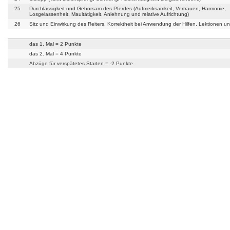
25
Durchlässigkeit und Gehorsam des Pferdes (Aufmerksamkeit, Vertrauen, Harmonie,
Losgelassenheit, Maultätigkeit, Anlehnung und relative Aufrichtung)
26
Sitz und Einwirkung des Reiters, Korrektheit bei Anwendung der Hilfen, Lektionen u
das 1. Mal = 2 Punkte
das 2. Mal = 4 Punkte
Abzüge für verspätetes Starten = -2 Punkte