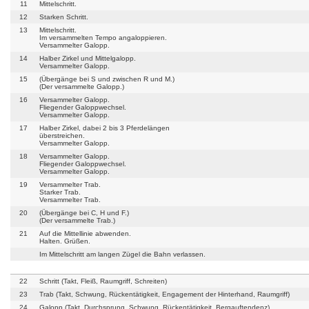
11
Mittelschritt.
12
Starken Schritt.
13
Mittelschritt.
Im versammelten Tempo angaloppieren.
Versammelter Galopp.
14
Halber Zirkel und Mittelgalopp.
Versammelter Galopp.
15
(Übergänge bei S und zwischen R und M.)
(Der versammelte Galopp.)
16
Versammelter Galopp.
Fliegender Galoppwechsel.
Versammelter Galopp.
17
Halber Zirkel, dabei 2 bis 3 Pferdelängen
überstreichen.
Versammelter Galopp.
18
Versammelter Galopp.
Fliegender Galoppwechsel.
Versammelter Galopp.
19
Versammelter Trab.
Starker Trab.
Versammelter Trab.
20
(Übergänge bei C, H und F.)
(Der versammelte Trab.)
21
Auf die Mittellinie abwenden.
Halten. Grüßen.
Im Mittelschritt am langen Zügel die Bahn verlassen.
22
Schritt (Takt, Fleiß, Raumgriff, Schreiten)
23
Trab (Takt, Schwung, Rückentätigkeit, Engagement der Hinterhand, Raumgriff)
24
Galopp (Takt, Durchsprung, Schwung, Rückentätigkeit, Bergauftendenz)