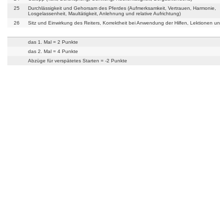
25
Durchlässigkeit und Gehorsam des Pferdes (Aufmerksamkeit, Vertrauen, Harmonie,
Losgelassenheit, Maultätigkeit, Anlehnung und relative Aufrichtung)
26
Sitz und Einwirkung des Reiters, Korrektheit bei Anwendung der Hilfen, Lektionen u
das 1. Mal = 2 Punkte
das 2. Mal = 4 Punkte
Abzüge für verspätetes Starten = -2 Punkte