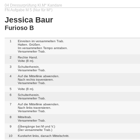
04 Dressurprüfung Kl.M* Kandare
FN Aufgabe M 5 (Nur für M*)
Jessica Baur
Furioso B
1
Einreiten im versammelten Trab.
Halten. Grüßen.
Im versammelten Tempo antraben.
Versammelter Trab.
2
Rechte Hand.
Volte (8 m).
3
Schulterherein.
Versammelter Trab.
4
Auf die Mittellinie abwenden.
Nach rechts traversieren.
Versammelter Trab.
5
Volte (8 m).
6
Schulterherein.
Versammelter Trab.
7
Auf die Mittellinie abwenden.
Nach links traversieren.
Versammelter Trab.
8
Mitteltrab.
Versammelter Trab.
9
(Übergänge bei M und V.)
(Der versammelte Trab.)
10
Kurzkehrt links, danach Mittelschritt.