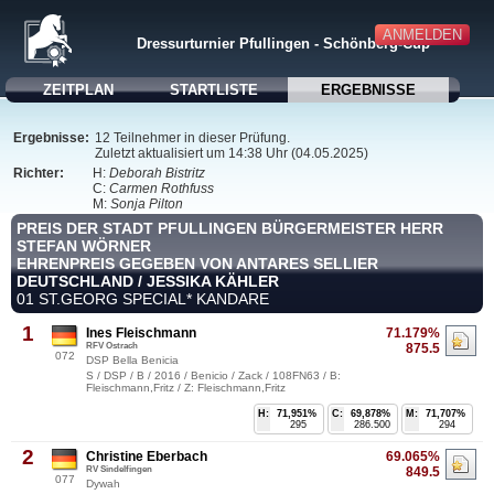
ANMELDEN
Dressurturnier Pfullingen - Schönberg-Cup
ZEITPLAN
STARTLISTE
ERGEBNISSE
Ergebnisse:
12 Teilnehmer in dieser Prüfung.
Zuletzt aktualisiert um 14:38 Uhr (04.05.2025)
Richter:
H:
Deborah Bistritz
C:
Carmen Rothfuss
M:
Sonja Pilton
PREIS DER STADT PFULLINGEN BÜRGERMEISTER HERR
STEFAN WÖRNER
EHRENPREIS GEGEBEN VON ANTARES SELLIER
DEUTSCHLAND / JESSIKA KÄHLER
01 ST.GEORG SPECIAL* KANDARE
1
Ines Fleischmann
71.179%
RFV Ostrach
875.5
072
DSP Bella Benicia
S / DSP / B / 2016 / Benicio / Zack / 108FN63 / B:
Fleischmann,Fritz / Z: Fleischmann,Fritz
H:
71,951%
C:
69,878%
M:
71,707%
295
286.500
294
2
Christine Eberbach
69.065%
RV Sindelfingen
849.5
077
Dywah