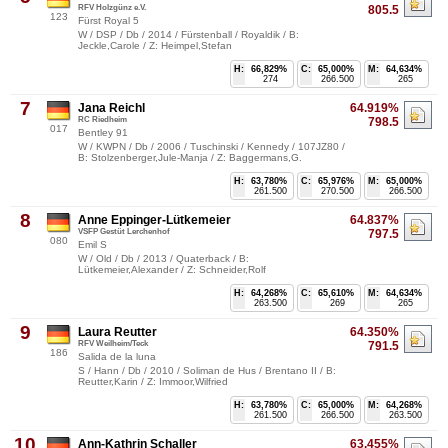
RFV Holzgünz e.V.
805.5
123
Fürst Royal 5
W / DSP / Db / 2014 / Fürstenball / Royaldik / B:
Jeckle,Carole / Z: Heimpel,Stefan
H:
66,829%
C:
65,000%
M:
64,634%
274
266.500
265
7
Jana Reichl
64.919%
RC Riedheim
798.5
017
Bentley 91
W / KWPN / Db / 2006 / Tuschinski / Kennedy / 107JZ80 /
B: Stolzenberger,Jule-Manja / Z: Baggermans,G.
H:
63,780%
C:
65,976%
M:
65,000%
261.500
270.500
266.500
8
Anne Eppinger-Lütkemeier
64.837%
VSFP Gestüt Lerchenhof
797.5
080
Emil S
W / Old / Db / 2013 / Quaterback / B:
Lütkemeier,Alexander / Z: Schneider,Rolf
H:
64,268%
C:
65,610%
M:
64,634%
263.500
269
265
9
Laura Reutter
64.350%
RFV Weilheim/Teck
791.5
186
Salida de la luna
S / Hann / Db / 2010 / Soliman de Hus / Brentano II / B:
Reutter,Karin / Z: Immoor,Wilfried
H:
63,780%
C:
65,000%
M:
64,268%
261.500
266.500
263.500
10
Ann-Kathrin Schaller
63.455%