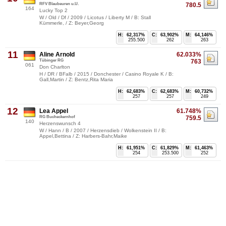
RFV Blaubeuren u.U.
780.5
164
Lucky Top 2
W / Old / Df / 2009 / Licotus / Liberty M / B: Stall
Kümmerle, / Z: Beyer,Georg
H:
62,317%
C:
63,902%
M:
64,146%
255.500
262
263
11
Aline Arnold
62.033%
Tübinger RG
763
061
Don Charlton
H / DR / BFalb / 2015 / Donchester / Casino Royale K / B:
Gall,Martin / Z: Bentz,Rita Maria
H:
62,683%
C:
62,683%
M:
60,732%
257
257
249
12
Lea Appel
61.748%
RG Bucheckernhof
759.5
140
Herzenswunsch 4
W / Hann / B / 2007 / Herzensdieb / Wolkenstein II / B:
Appel,Bettina / Z: Harbers-Bahr,Maike
H:
61,951%
C:
61,829%
M:
61,463%
254
253.500
252