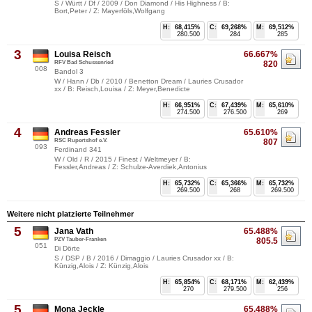
S / Württ / Df / 2009 / Don Diamond / His Highness / B:
Bort,Peter / Z: Mayerföls,Wolfgang
H:
68,415%
C:
69,268%
M:
69,512%
280.500
284
285
3
Louisa Reisch
66.667%
RFV Bad Schussenried
820
008
Bandol 3
W / Hann / Db / 2010 / Benetton Dream / Lauries Crusador
xx / B: Reisch,Louisa / Z: Meyer,Benedicte
H:
66,951%
C:
67,439%
M:
65,610%
274.500
276.500
269
4
Andreas Fessler
65.610%
RSC Rupertshof e.V.
807
093
Ferdinand 341
W / Old / R / 2015 / Finest / Weltmeyer / B:
Fessler,Andreas / Z: Schulze-Averdiek,Antonius
H:
65,732%
C:
65,366%
M:
65,732%
269.500
268
269.500
Weitere nicht platzierte Teilnehmer
5
Jana Vath
65.488%
PZV Tauber-Franken
805.5
051
Di Dörte
S / DSP / B / 2016 / Dimaggio / Lauries Crusador xx / B:
Künzig,Alois / Z: Künzig,Alois
H:
65,854%
C:
68,171%
M:
62,439%
270
279.500
256
5
Mona Jeckle
65.488%