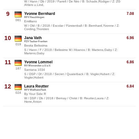
W / Hann / Db / 2019 / Farrell / De Niro / B: Schade,Rüdiger / Z: ZG
Ahlers u.Lind,
9
Yvonne Bernhard
7.08
RFV Heuchlingen
081
Emilliano
W / Old / B / 2018 / Escolar / Fürstenball / B: Bernhard,Yvonne / Z:
Cording,Thorsten
10
Jana Vath
6.96
PZV Tauber-Franken
019
Besita Belissima
S / Hann / F / 2019 / Belissimo M / Abanos / B: Martens,Gaby / Z:
Martens,Gaby
11
Yvonne Lommel
6.86
RV Winnenden u.U.e.V.
187
Santana 1034
S / DSP / Df / 2018 / Secret / Quaterback / B: Vogler,Hubert / Z:
Vogler,Hubert
12
Laura Reutter
6.84
RFV Weilheim/Teck
024
By Your Side R
W / DSP / Db / 2018 / Bernay / Christ / B: Reutter,Laura / Z:
Herre,Anton