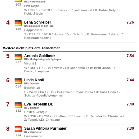
RFV Herbertingen
105
First Major
W / Old / B / 2019 / For Dance / Royal Diamond / B: Kohler,Nelly / Z:
Kohler,Nicole
4
Lena Schreiber
7.76
RC Bissingen an der Teck
138
Happiness 51
S / DSP / B / 2019 / Hotline / Don Schufro / B: Reisenauer,Sabine / Z:
Reisenauer,Sabine
Weitere nicht platzierte Teilnehmer
5
Antonia Goldbeck
7.54
RFV Markgröningen-Möglingen
217
Vivanti 3
W / DSP / F / 2019 / Vitalis / Sir Donnerhall I / B: Bertz,Julian / Z:
Binder,Josephine
6
Linda Knoll
7.44
RFV Ostrach
014
Bellatrix 18
S / Westf / Db / 2019 / Bel Amour / Royal Doruto / B: Knoll,Linda / Z:
Schulze-Averdiek,Antonius
7
Eva Terpeluk Dr.
7.40
RFV Ehingen
132
Golden Georgie T
W / DSP / B / 2019 / Goldberg / Rubinero / B: Terpeluk,Dr. Christiane /
Z: Terpeluk,Dr. Christiane
8
Sarah Viktoria Pürmaier
7.30
RFV Ehestetten
114
Freesemann