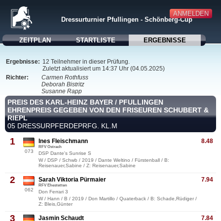
ANMELDEN
Dressurturnier Pfullingen - Schönberg-Cup
ZEITPLAN
STARTLISTE
ERGEBNISSE
Ergebnisse:
12 Teilnehmer in dieser Prüfung.
Zuletzt aktualisiert um 14:37 Uhr (04.05.2025)
Richter:
Carmen Rothfuss
Deborah Bistritz
Susanne Rapp
PREIS DES KARL-HEINZ BAYER / PFULLINGEN
EHRENPREIS GEGEBEN VON DEN FRISEUREN SCHUBERT &
RIEPL
05 DRESSURPFERDEPRFG. KL.M
1
Ines Fleischmann
8.48
RFV Ostrach
073
DSP Dante's Sunrise S
W / DSP / Schwb / 2019 / Dante Weltino / Fürstenball / B:
Reisenauer,Sabine / Z: Reisenauer,Sabine
2
Sarah Viktoria Pürmaier
7.94
RFV Ehestetten
062
Don Ferrari 3
W / Hann / B / 2019 / Don Martillo / Quaterback / B: Schade,Rüdiger /
Z: Bleis,Günter
3
Jasmin Schaudt
7.84