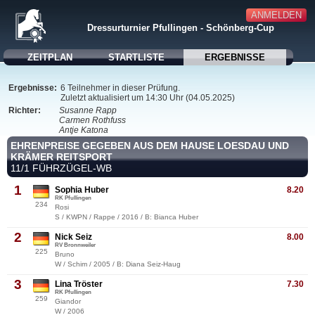
ANMELDEN
Dressurturnier Pfullingen - Schönberg-Cup
ZEITPLAN
STARTLISTE
ERGEBNISSE
Ergebnisse:
6 Teilnehmer in dieser Prüfung.
Zuletzt aktualisiert um 14:30 Uhr (04.05.2025)
Richter:
Susanne Rapp
Carmen Rothfuss
Antje Katona
EHRENPREISE GEGEBEN AUS DEM HAUSE LOESDAU UND
KRÄMER REITSPORT
11/1 FÜHRZÜGEL-WB
1
Sophia Huber
8.20
RK Pfullingen
234
Rosi
S / KWPN / Rappe / 2016 / B: Bianca Huber
2
Nick Seiz
8.00
RV Bronnweiler
225
Bruno
W / Schim / 2005 / B: Diana Seiz-Haug
3
Lina Tröster
7.30
RK Pfullingen
259
Giandor
W / 2006