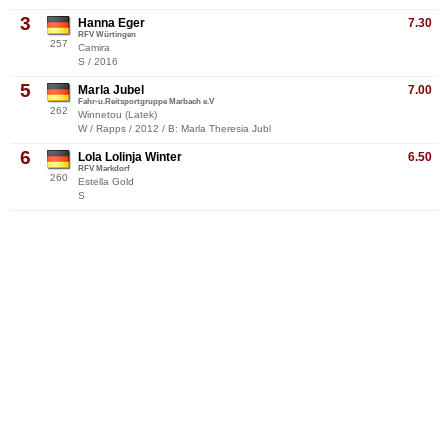
3
Hanna Eger
7.30
RFV Würtingen
257
Camira
S / 2016
5
Marla Jubel
7.00
Fahr-u.Reitsportgruppe Marbach e.V
262
Winnetou (Latek)
W / Rapps / 2012 / B: Marla Theresia Jubl
6
Lola Lolinja Winter
6.50
RFV Markdorf
260
Estella Gold
S