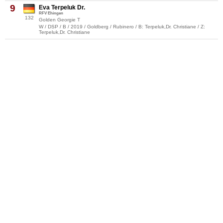
9
Eva Terpeluk Dr.
RFV Ehingen
132
Golden Georgie T
W / DSP / B / 2019 / Goldberg / Rubinero / B: Terpeluk,Dr. Christiane / Z:
Terpeluk,Dr. Christiane