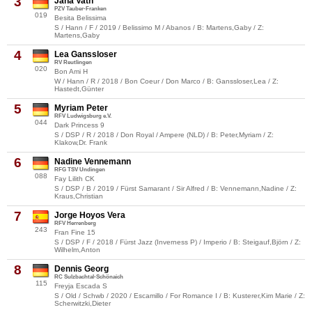
3
Jana Vath
PZV Tauber-Franken
019
Besita Belissima
S / Hann / F / 2019 / Belissimo M / Abanos / B: Martens,Gaby / Z:
Martens,Gaby
4
Lea Ganssloser
RV Reutlingen
020
Bon Ami H
W / Hann / R / 2018 / Bon Coeur / Don Marco / B: Ganssloser,Lea / Z:
Hastedt,Günter
5
Myriam Peter
RFV Ludwigsburg e.V.
044
Dark Princess 9
S / DSP / R / 2018 / Don Royal / Ampere (NLD) / B: Peter,Myriam / Z:
Klakow,Dr. Frank
6
Nadine Vennemann
RFG TSV Undingen
088
Fay Lilith CK
S / DSP / B / 2019 / Fürst Samarant / Sir Alfred / B: Vennemann,Nadine / Z:
Kraus,Christian
7
Jorge Hoyos Vera
RFV Herrenberg
243
Fran Fine 15
S / DSP / F / 2018 / Fürst Jazz (Inverness P) / Imperio / B: Steigauf,Björn / Z:
Wilhelm,Anton
8
Dennis Georg
RC Sulzbachtal-Schönaich
115
Freyja Escada S
S / Old / Schwb / 2020 / Escamillo / For Romance I / B: Kusterer,Kim Marie / Z:
Scherwitzki,Dieter