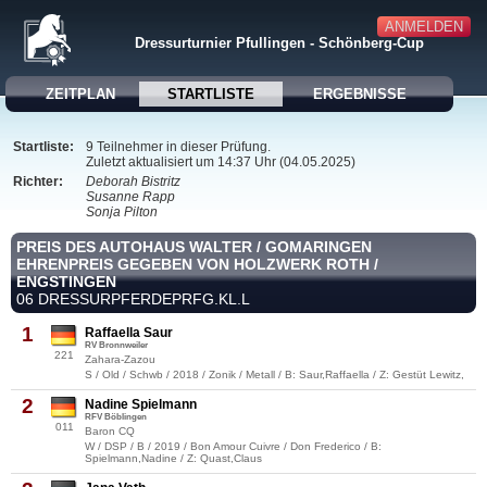
ANMELDEN
Dressurturnier Pfullingen - Schönberg-Cup
ZEITPLAN
STARTLISTE
ERGEBNISSE
Startliste:
9 Teilnehmer in dieser Prüfung.
Zuletzt aktualisiert um 14:37 Uhr (04.05.2025)
Richter:
Deborah Bistritz
Susanne Rapp
Sonja Pilton
PREIS DES AUTOHAUS WALTER / GOMARINGEN
EHRENPREIS GEGEBEN VON HOLZWERK ROTH /
ENGSTINGEN
06 DRESSURPFERDEPRFG.KL.L
1
Raffaella Saur
RV Bronnweiler
221
Zahara-Zazou
S / Old / Schwb / 2018 / Zonik / Metall / B: Saur,Raffaella / Z: Gestüt Lewitz,
2
Nadine Spielmann
RFV Böblingen
011
Baron CQ
W / DSP / B / 2019 / Bon Amour Cuivre / Don Frederico / B:
Spielmann,Nadine / Z: Quast,Claus