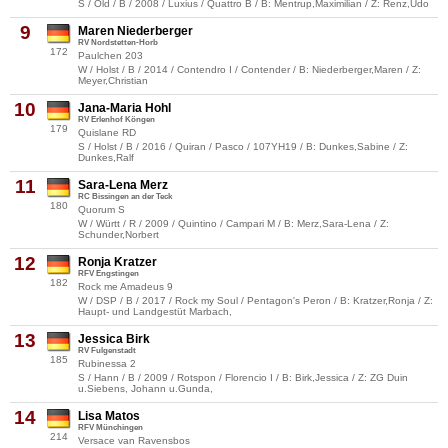
S / Old / B / 2008 / Luxius / Quattro B / B: Mentrup,Maximilian / Z: Renz,Udo
9
Maren Niederberger
RV Nordstetten-Horb
172
Paulchen 203
W / Holst / B / 2014 / Contendro I / Contender / B: Niederberger,Maren / Z:
Meyer,Christian
10
Jana-Maria Hohl
RV Erlenhof Köngen
179
Quislane RD
S / Holst / B / 2016 / Quiran / Pasco / 107YH19 / B: Dunkes,Sabine / Z:
Dunkes,Ralf
11
Sara-Lena Merz
RC Bissingen an der Teck
180
Quorum S
W / Württ / R / 2009 / Quintino / Campari M / B: Merz,Sara-Lena / Z:
Schunder,Norbert
12
Ronja Kratzer
RFV Engstingen
182
Rock me Amadeus 9
W / DSP / B / 2017 / Rock my Soul / Pentagon's Peron / B: Kratzer,Ronja / Z:
Haupt- und Landgestüt Marbach,
13
Jessica Birk
RV Fulgenstadt
185
Rubinessa 2
S / Hann / B / 2009 / Rotspon / Florencio I / B: Birk,Jessica / Z: ZG Duin
u.Siebens, Johann u.Gunda,
14
Lisa Matos
RFV Münchingen
214
Versace van Ravensbos