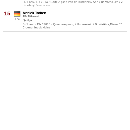
H / Fries / R / 2014 / Bartele (Bart van de Kilsdonk) / Aan / B: Matos,Ute / Z:
Stoeterij Ravensbos,
15
Annick Todten
RFV Filderstadt
174
Qaitlyn
S / Hann / Db / 2014 / Quantensprung / Hohenstein / B: Watkins,Diana / Z:
Croonenbroek,Heinz