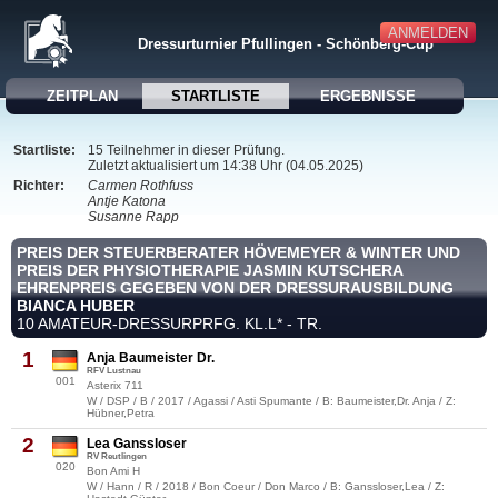
ANMELDEN
Dressurturnier Pfullingen - Schönberg-Cup
ZEITPLAN
STARTLISTE
ERGEBNISSE
Startliste:
15 Teilnehmer in dieser Prüfung.
Zuletzt aktualisiert um 14:38 Uhr (04.05.2025)
Richter:
Carmen Rothfuss
Antje Katona
Susanne Rapp
PREIS DER STEUERBERATER HÖVEMEYER & WINTER UND
PREIS DER PHYSIOTHERAPIE JASMIN KUTSCHERA
EHRENPREIS GEGEBEN VON DER DRESSURAUSBILDUNG
BIANCA HUBER
10 AMATEUR-DRESSURPRFG. KL.L* - TR.
1
Anja Baumeister Dr.
RFV Lustnau
001
Asterix 711
W / DSP / B / 2017 / Agassi / Asti Spumante / B: Baumeister,Dr. Anja / Z:
Hübner,Petra
2
Lea Ganssloser
RV Reutlingen
020
Bon Ami H
W / Hann / R / 2018 / Bon Coeur / Don Marco / B: Ganssloser,Lea / Z: