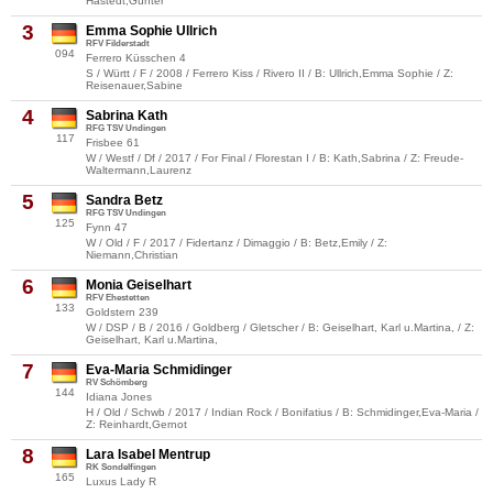
Hastedt,Günter
3
Emma Sophie Ullrich
RFV Filderstadt
094
Ferrero Küsschen 4
S / Württ / F / 2008 / Ferrero Kiss / Rivero II / B: Ullrich,Emma Sophie / Z:
Reisenauer,Sabine
4
Sabrina Kath
RFG TSV Undingen
117
Frisbee 61
W / Westf / Df / 2017 / For Final / Florestan I / B: Kath,Sabrina / Z: Freude-
Waltermann,Laurenz
5
Sandra Betz
RFG TSV Undingen
125
Fynn 47
W / Old / F / 2017 / Fidertanz / Dimaggio / B: Betz,Emily / Z:
Niemann,Christian
6
Monia Geiselhart
RFV Ehestetten
133
Goldstern 239
W / DSP / B / 2016 / Goldberg / Gletscher / B: Geiselhart, Karl u.Martina, / Z:
Geiselhart, Karl u.Martina,
7
Eva-Maria Schmidinger
RV Schömberg
144
Idiana Jones
H / Old / Schwb / 2017 / Indian Rock / Bonifatius / B: Schmidinger,Eva-Maria /
Z: Reinhardt,Gernot
8
Lara Isabel Mentrup
RK Sondelfingen
165
Luxus Lady R