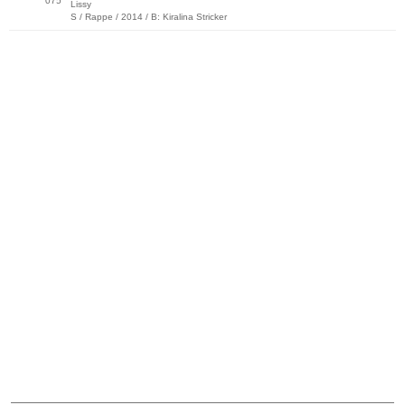
075
Lissy
S / Rappe / 2014 / B: Kiralina Stricker