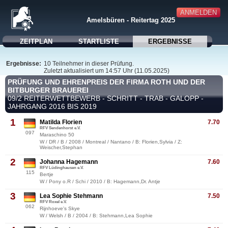
ANMELDEN
Amelsbüren - Reitertag 2025
ZEITPLAN
STARTLISTE
ERGEBNISSE
Ergebnisse:
10 Teilnehmer in dieser Prüfung.
Zuletzt aktualisiert um 14:57 Uhr (11.05.2025)
PRÜFUNG UND EHRENPREIS DER FIRMA ROTH UND DER
BITBURGER BRAUEREI
09/2 REITERWETTBEWERB - SCHRITT - TRAB - GALOPP -
JAHRGANG 2016 BIS 2019
1
Matilda Florien
7.70
RFV Sendenhorst e.V.
097
Maraschino 50
W / DR / B / 2008 / Montreal / Nantano / B: Florien,Sylvia / Z:
Weischer,Stephan
2
Johanna Hagemann
7.60
RFV Lüdinghausen e.V.
115
Bertje
W / Pony o.R / Schi / 2010 / B: Hagemann,Dr. Antje
3
Lea Sophie Stehmann
7.50
RFV Roxel e.V.
062
Rijnhoeve's Skye
W / Welsh / B / 2004 / B: Stehmann,Lea Sophie