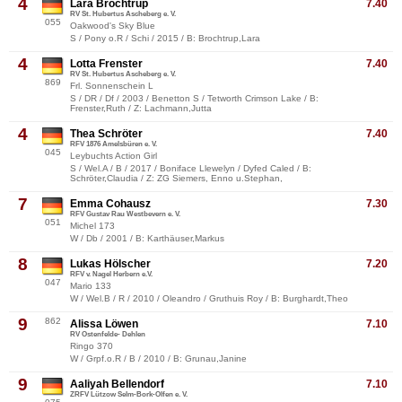
4
Lara Brochtrup
7.40
RV St. Hubertus Ascheberg e. V.
055
Oakwood's Sky Blue
S / Pony o.R / Schi / 2015 / B: Brochtrup,Lara
4
Lotta Frenster
7.40
RV St. Hubertus Ascheberg e. V.
869
Frl. Sonnenschein L
S / DR / Df / 2003 / Benetton S / Tetworth Crimson Lake / B:
Frenster,Ruth / Z: Lachmann,Jutta
4
Thea Schröter
7.40
RFV 1876 Amelsbüren e. V.
045
Leybuchts Action Girl
S / Wel.A / B / 2017 / Boniface Llewelyn / Dyfed Caled / B:
Schröter,Claudia / Z: ZG Siemers, Enno u.Stephan,
7
Emma Cohausz
7.30
RFV Gustav Rau Westbevern e. V.
051
Michel 173
W / Db / 2001 / B: Karthäuser,Markus
8
Lukas Hölscher
7.20
RFV v. Nagel Herbern e.V.
047
Mario 133
W / Wel.B / R / 2010 / Oleandro / Gruthuis Roy / B: Burghardt,Theo
9
862
Alissa Löwen
7.10
RV Ostenfelde- Dehlen
Ringo 370
W / Grpf.o.R / B / 2010 / B: Grunau,Janine
9
Aaliyah Bellendorf
7.10
ZRFV Lützow Selm-Bork-Olfen e. V.