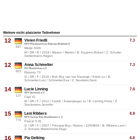
Weitere nicht platzierte Teilnehmer
12
Vivien Friedli
7.3
RFV Pferdezentrum Edersee Waldeck-O
697
Meitje SGN
M / DR / B / 2018 / Mason / Martini / B: Kuypers,Robert / Z: Schulte-
Geldermann,Hagen
12
Anna Schmelter
7.3
RV Oberkirchen e.V.
825
Roberto 73
G / DR / F / 2018 / Rob Roy van het Klavertje / Krimh ox / B:
Schmelter,Lutz / Schmelter,Eva / Z: Neukäter,Gerd
14
Lucie Linning
7.0
RFV Vornholz e.V.
127
Caja 41
M / DR / F / 2012 / Cedrik / Kaiserjaeger xx / B: Linning,Petra / Z:
Stockmann,Jennifer
15
Leni Ribbers
6.9
RFV Gustav Rau Westbevern e. V.
770
Pascal S.W.
G / DR / F / 2007 / Principal Boy / Bolero / 105HB54 / B: Ribbers,Leni /
Z: Schulze Wartenhorst,Hugo
16
Pia Gelking
6.6