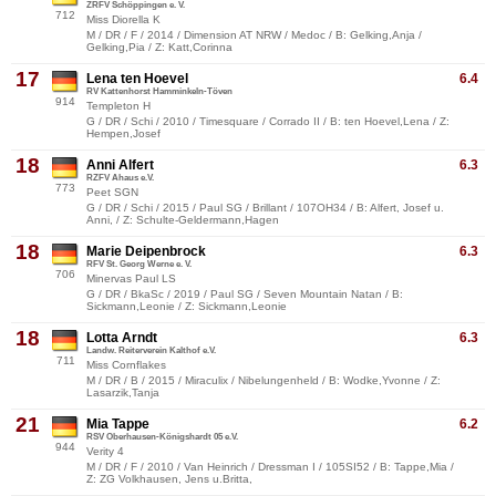
ZRFV Schöppingen e. V.
712
Miss Diorella K
M / DR / F / 2014 / Dimension AT NRW / Medoc / B: Gelking,Anja /
Gelking,Pia / Z: Katt,Corinna
17
Lena ten Hoevel
6.4
RV Kattenhorst Hamminkeln-Töven
914
Templeton H
G / DR / Schi / 2010 / Timesquare / Corrado II / B: ten Hoevel,Lena / Z:
Hempen,Josef
18
Anni Alfert
6.3
RZFV Ahaus e.V.
773
Peet SGN
G / DR / Schi / 2015 / Paul SG / Brillant / 107OH34 / B: Alfert, Josef u.
Anni, / Z: Schulte-Geldermann,Hagen
18
Marie Deipenbrock
6.3
RFV St. Georg Werne e. V.
706
Minervas Paul LS
G / DR / BkaSc / 2019 / Paul SG / Seven Mountain Natan / B:
Sickmann,Leonie / Z: Sickmann,Leonie
18
Lotta Arndt
6.3
Landw. Reiterverein Kalthof e.V.
711
Miss Cornflakes
M / DR / B / 2015 / Miraculix / Nibelungenheld / B: Wodke,Yvonne / Z:
Lasarzik,Tanja
21
Mia Tappe
6.2
RSV Oberhausen-Königshardt 05 e.V.
944
Verity 4
M / DR / F / 2010 / Van Heinrich / Dressman I / 105SI52 / B: Tappe,Mia /
Z: ZG Volkhausen, Jens u.Britta,