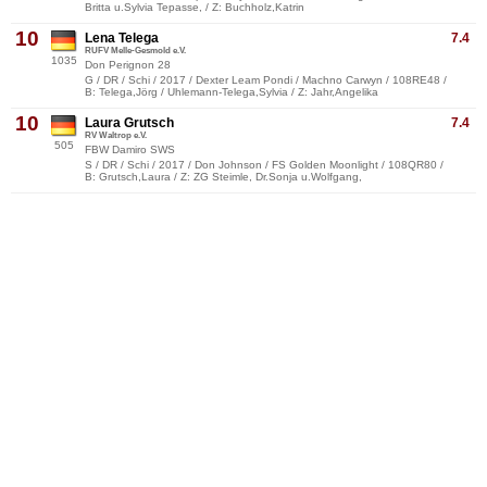
Britta u.Sylvia Tepasse, / Z: Buchholz,Katrin
10
Lena Telega
7.4
RUFV Melle-Gesmold e.V.
1035
Don Perignon 28
G / DR / Schi / 2017 / Dexter Leam Pondi / Machno Carwyn / 108RE48 /
B: Telega,Jörg / Uhlemann-Telega,Sylvia / Z: Jahr,Angelika
10
Laura Grutsch
7.4
RV Waltrop e.V.
505
FBW Damiro SWS
S / DR / Schi / 2017 / Don Johnson / FS Golden Moonlight / 108QR80 /
B: Grutsch,Laura / Z: ZG Steimle, Dr.Sonja u.Wolfgang,