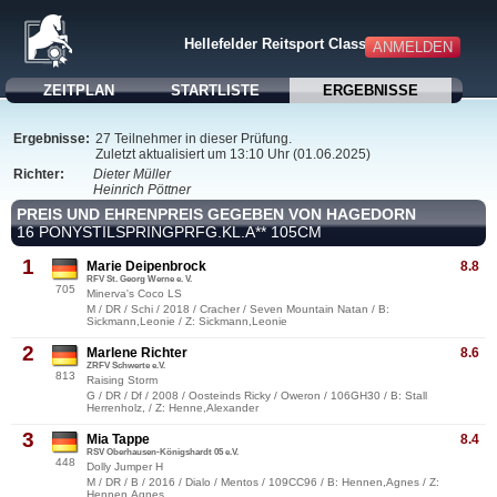
Hellefelder Reitsport Classics
ANMELDEN
ZEITPLAN
STARTLISTE
ERGEBNISSE
Ergebnisse:
27 Teilnehmer in dieser Prüfung.
Zuletzt aktualisiert um 13:10 Uhr (01.06.2025)
Richter:
Dieter Müller
Heinrich Pöttner
PREIS UND EHRENPREIS GEGEBEN VON HAGEDORN
16 PONYSTILSPRINGPRFG.KL.A** 105CM
1
Marie Deipenbrock
8.8
RFV St. Georg Werne e. V.
705
Minerva's Coco LS
M / DR / Schi / 2018 / Cracher / Seven Mountain Natan / B:
Sickmann,Leonie / Z: Sickmann,Leonie
2
Marlene Richter
8.6
ZRFV Schwerte e.V.
813
Raising Storm
G / DR / Df / 2008 / Oosteinds Ricky / Oweron / 106GH30 / B: Stall
Herrenholz, / Z: Henne,Alexander
3
Mia Tappe
8.4
RSV Oberhausen-Königshardt 05 e.V.
448
Dolly Jumper H
M / DR / B / 2016 / Dialo / Mentos / 109CC96 / B: Hennen,Agnes / Z:
Hennen,Agnes