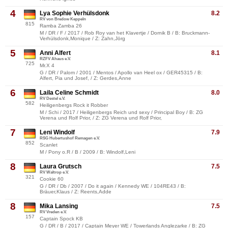
4
Lya Sophie Verhülsdonk
8.2
RV von Bredow Keppeln
815
Ramba Zamba 26
M / DR / F / 2017 / Rob Roy van het Klavertje / Dornik B / B: Bruckmann-
Verhülsdonk,Monique / Z: Zahn,Jörg
5
Anni Alfert
8.1
RZFV Ahaus e.V.
725
Mr.X 4
G / DR / Palom / 2001 / Mentos / Apollo van Heel ox / GER45315 / B:
Alfert, Pia und Josef, / Z: Gerdes,Anne
6
Laila Celine Schmidt
8.0
RV Destel e.V.
582
Heiligenbergs Rock it Robber
M / Schi / 2017 / Heiligenbergs Reich und sexy / Principal Boy / B: ZG
Verena und Rolf Prior, / Z: ZG Verena und Rolf Prior,
7
Leni Windolf
7.9
RSG Hubertushof Remagen e.V.
852
Scanlet
M / Pony o.R / B / 2009 / B: Windolf,Leni
8
Laura Grutsch
7.5
RV Waltrop e.V.
321
Cookie 60
G / DR / Db / 2007 / Do it again / Kennedy WE / 104RE43 / B:
Bräuer,Klaus / Z: Reents,Adde
8
Mika Lansing
7.5
RV Vreden e.V.
157
Captain Spock KB
G / DR / B / 2017 / Captain Meyer WE / Towerlands Anglezarke / B: ZG