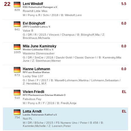
22
Leni Windolf
5.5
RSG Hubertushof Remagen e.V.
829
Rosehill Little Miss
M / Pony o.R / Schi / 2018 / B: Windolf,Leni
Evi Böinghoff
0.0
ZRFV Coesfeld-Lette e. V.
941
Value B
G / DR / R / 2015 / Vincent / Champus / B: Böinghoff,Mia / Z:
Brockhaus,Michaela
Mila June Kaminsky
0.0
Minden-Lübbecker RSG e. V.
1005
Wasteins Dünenzauber
G / DR / SmCre / 2018 / Darubi Gold / Classic Dancer I / B: Kaminsky,Mila
June / Z: Steinheuer,Werner
Hanne Lohmann
0.0
RFV von Bredow Wetten
673
Lucky Star 137
G / Shet / F / 2017 / B: Maxwill-Lohmann,Martina / Lohmann,Sebastian /
Z: Hendriks,L.M.F.
Vivien Friedli
EL
RFV Pferdezentrum Edersee Waldeck-O
510
Fabulous Fay
M / Pony o.R / F / 2019 / B: Friedli,Antje
Lotta Arndt
EL
Landw. Reiterverein Kalthof e.V.
754
Nuii PL
M / DR / BSche / 2015 / FS Numero Uno / Peter I B 458 / B:
Kammler,Michelle / Z: Leenen,Peter