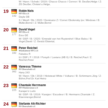
W / Hann / Schwb / 2019 / Chacco Chacco / Connor / B: Deußer,Helge / Z:
ZG Deußer, Christel u.Helge,
19
Robin Nels
RFV Elz e.V.
142
Dayla GB
S / Westf / Db / 2020 / Dominator Z / Cornet Obolensky (ex: Windows / B:
Müller,Bernd / Z: Müller,Bernd
20
David Vogel
RFV Elz e.V.
177
Erox GE
W / DSP / B / 2020 / Emerald van het Ruytershof / Blue Balou / B:
Vogel,David / Z: Gestüt Elstertal,
21
Peter Reichel
Wiesbadener RFC e.V.
182
Fabalou R
H / DSP / F / 2018 / Forsyth / Laviano (HB II) / B: Reichel,Paul / Z:
Reichel,Peter
22
Vanessa Thieme
RV Oberscheld e.V.
362
Harry 243
W / Hann / Db / 2019 / Hickstead White / Vulkano / B: Schirrmann,Jörg / Z:
Böhm,Prof.Dr. Karl Heinz
23
Chantale Herrmann
RFV Niederneisen e.V.
225
Karajan's Ludo
W / DSP / B / 2018 / Karajan / Escudeur / B: Herrmann,Chantale / Z:
Eisenmenger,Bernd
24
Stefanie Alt-Richter
RV Oberscheld e.V.