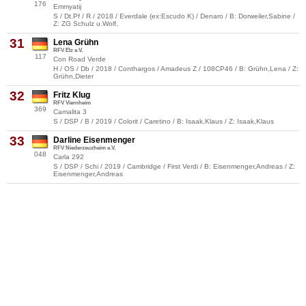
176
Emmyatij
S / Dt.Pf / R / 2018 / Everdale (ex:Escudo K) / Denaro / B: Dorweiler,Sabine /
Z: ZG Schulz u.Wolf,
31
Lena Grühn
RFV Elz e.V.
117
Con Road Verde
H / OS / Db / 2018 / Conthargos / Amadeus Z / 108CP46 / B: Grühn,Lena / Z:
Grühn,Dieter
32
Fritz Klug
RFV Viernheim
369
Camalita 3
S / DSP / B / 2019 / Colorit / Caretino / B: Isaak,Klaus / Z: Isaak,Klaus
33
Darline Eisenmenger
RFV Niederzeuzheim e.V.
048
Carla 292
S / DSP / Schi / 2019 / Cambridge / First Verdi / B: Eisenmenger,Andreas / Z:
Eisenmenger,Andreas