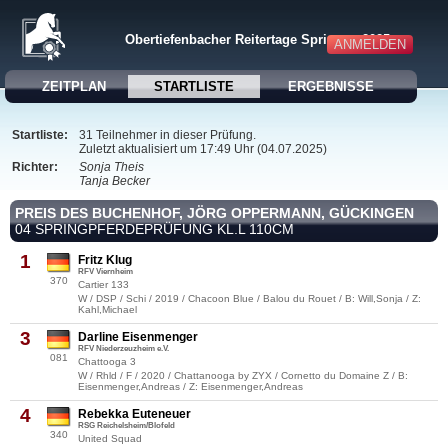
Obertiefenbacher Reitertage Springen 2025
ANMELDEN
ZEITPLAN
STARTLISTE
ERGEBNISSE
Startliste:
31 Teilnehmer in dieser Prüfung.
Zuletzt aktualisiert um 17:49 Uhr (04.07.2025)
Richter:
Sonja Theis
Tanja Becker
PREIS DES BUCHENHOF, JÖRG OPPERMANN, GÜCKINGEN
04 SPRINGPFERDEPRÜFUNG KL.L 110CM
1
Fritz Klug
RFV Viernheim
370
Cartier 133
W / DSP / Schi / 2019 / Chacoon Blue / Balou du Rouet / B: Will,Sonja / Z:
Kahl,Michael
3
Darline Eisenmenger
RFV Niederzeuzheim e.V.
081
Chattooga 3
W / Rhld / F / 2020 / Chattanooga by ZYX / Cornetto du Domaine Z / B:
Eisenmenger,Andreas / Z: Eisenmenger,Andreas
4
Rebekka Euteneuer
RSG Reichelsheim/Blofeld
340
United Squad