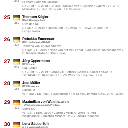
241
Leonore Drum VH Juxschot
S / Z.Rpf / R / 2018 / Le Blue Diamond van't Ruytersh / Cigaret JV H Z / B:
Mohr,Malin / Z: Jan, Constant u.Els Vermeiren,
25
Thorsten Kögler
RSpC Obertiefenbach
282
Orchidee NL
S / OS / B / 2019 / Ogano Sitte / Quirado / B: Toewe,Dr. Birte / Z:
Lampe,Nadja
26
Rebekka Euteneuer
RSG Reichelsheim/Blofeld
334
Tesslana van de Dweerhoeve
S / BWP / F / 2019 / Nixon van het Meulenhof / Carabas vd Wateringhoeve /
B: Schuster,Katja / Z: Baert,Jean
27
Jörg Oppermann
RFV Elz e.V.
043
Cap Caduc
H / Z.Rpf / B / 2019 / Cabrio v.d. Heffinck (Cassioli / Chacco's Son I /
108WG46 / B: Ulrich,Arndt / Z: ZG Weischer, Stephan u.Finn,
28
Jost Müller
RFV Kirberg e.V.
166
Dumbo M
W / Hann / Db / 2020 / Diacontinus / For Keeps / B: Müller,Jost / Z: ZG Müller,
29
Maximilian von Waldthausen
TSV Altenkirchen e.V. Abt. Pferdesp
115
Como SK
W / DSP / Schi / 2020 / Clarimo / Verdi (Q-Verdi) / B: von
Waldthausen,Sebastian Michael / Z: ZG Först/Dr. Konopka,
30
Lena Säuberlich
ZRFV Langenscheid e.V.