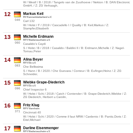
W / Westf / B / 2018 / Tangelo van de Zuuthoeve / Nekton / B: DAN Electronic
GmbH, / Z: ZG Verhaagh,
12
Markus Keil
RV Kannenbäckerland e.V.
046
Carl 132
W / Holst / F / 2019 / Cascadello I / Quality / B: Keil,Markus / Z:
Stampfer,Elisabeth
13
Michelle Erdmann
RFV Niederzeuzheim e.V.
060
Casalido's Caydi
S / Holst / B / 2018 / Casalido / Baldini II / B: Erdmann,Michelle / Z: Nagel-
Tornau,Peter
14
Alina Beyer
RFV Elz e.V.
083
Che Bellissima
S / Hann / B / 2020 / Che Guevara / Conteur / B: Eufinger,Heinz / Z: ZG
Schneider,
15
Wiebke Grape-Diederich
RFV Elz e.V.
096
Chief Inspector 6
W / Holst / Schi / 2018 / Catch / Contender / B: Grape-Diederich,Wiebke / Z:
ZG Diederich, Herbert u.Carolin,
16
Fritz Klug
RFV Viernheim
371
Cincinnati 40
W / Holst / Schi / 2020 / Comme il faut NRW / Cardento / B: Panitz,Doris / Z:
Eitel,Michael
17
Darline Eisenmenger
RFV Niederzeuzheim e.V.