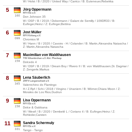
W / Holst / B / 2020 / United Way / Carrico / B: Euteneuer,Rebekka
5
Jörg Oppermann
RFV Elz e.V.
160
Don Johnson 35
W / DSP / B / 2019 / Dobermann / Galant de Semilly / 109DR33 / B:
Eufinger,Heinz / Z: Eufinger,Bettina
6
Jost Müller
RFV Kirberg e.V.
099
Chromios M
W / Hann / B / 2020 / Cavoiro - H / Colander / B: Martin,Alexandra Natascha /
Z: Martin,Alexandra Natascha
7
Maximilian von Waldthausen
TSV Altenkirchen e.V. Abt. Pferdesp
159
Dolcedo 4
W / DSP / B / 2019 / Dream Boy / Rivero II / B: von Waldthausen,Dr. Dagmar /
Z: Zengerle,Markus
8
Lena Säuberlich
ZRFV Langenscheid e.V.
345
Valentchino do Flamingo
H / Z.Rpf / Schi / 2018 / Vingino / Unaniem / B: Wörner,Chiara Moon / Z:
Morales de Los Rios,Gudrun
9
Lisa Oppermann
RFV Elz e.V.
158
Dolce & Gabbana
W / Westf / B / 2020 / Dembelé L / Coriano 4 / B: Eufinger,Heinz / Z:
Rohleder,Carsten
11
Sandra Schermuly
RFV Elz e.V.
331
Tango - Tango