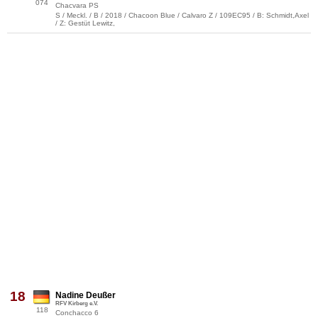
074
Chacvara PS
S / Meckl. / B / 2018 / Chacoon Blue / Calvaro Z / 109EC95 / B: Schmidt,Axel
/ Z: Gestüt Lewitz,
18
Nadine Deußer
RFV Kirberg e.V.
118
Conchacco 6