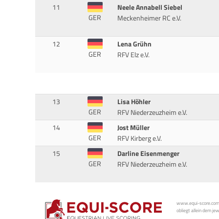
11
Neele Annabell Siebel
GER
Meckenheimer RC e.V.
12
Lena Grühn
GER
RFV Elz e.V.
13
Lisa Höhler
GER
RFV Niederzeuzheim e.V.
14
Jost Müller
GER
RFV Kirberg e.V.
15
Darline Eisenmenger
GER
RFV Niederzeuzheim e.V.
www.equi-score.com i
obliegt allein dem je