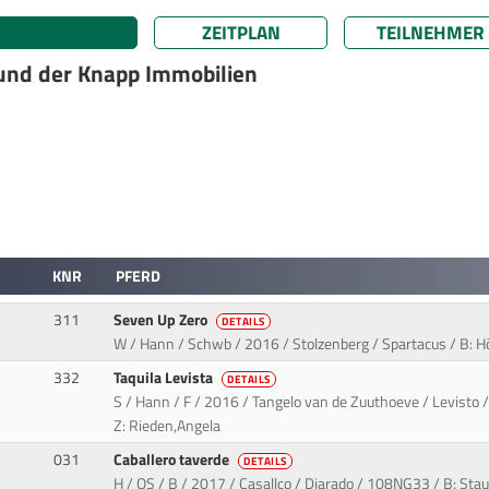
ZEITPLAN
TEILNEHMER
und der Knapp Immobilien
KNR
PFERD
311
Seven Up Zero
DETAILS
W / Hann / Schwb / 2016 / Stolzenberg / Spartacus / B: Höh
332
Taquila Levista
DETAILS
S / Hann / F / 2016 / Tangelo van de Zuuthoeve / Levisto /
Z: Rieden,Angela
031
Caballero taverde
DETAILS
H / OS / B / 2017 / Casallco / Diarado / 108NG33 / B: Stau