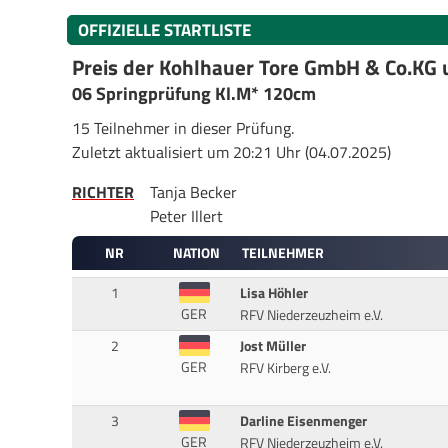
OFFIZIELLE STARTLISTE
Preis der Kohlhauer Tore GmbH & Co.KG 
06 Springprüfung Kl.M* 120cm
15 Teilnehmer in dieser Prüfung.
Zuletzt aktualisiert um 20:21 Uhr (04.07.2025)
RICHTER
Tanja Becker
Peter Illert
NR
NATION
TEILNEHMER
1
Lisa Höhler
GER
RFV Niederzeuzheim e.V.
2
Jost Müller
GER
RFV Kirberg e.V.
3
Darline Eisenmenger
GER
RFV Niederzeuzheim e.V.