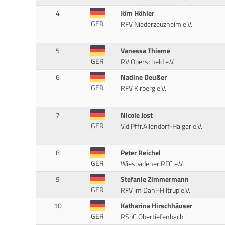
4
Jörn Höhler
GER
RFV Niederzeuzheim e.V.
5
Vanessa Thieme
GER
RV Oberscheld e.V.
6
Nadine Deußer
GER
RFV Kirberg e.V.
7
Nicole Jost
GER
V.d.Pffr.Allendorf-Haiger e.V.
8
Peter Reichel
GER
Wiesbadener RFC e.V.
9
Stefanie Zimmermann
GER
RFV im Dahl-Hiltrup e.V.
10
Katharina Hirschhäuser
GER
RSpC Obertiefenbach