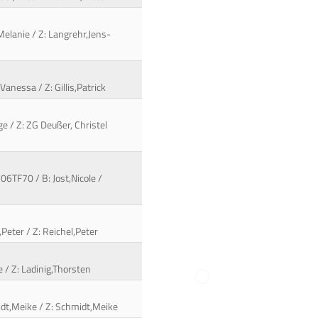
Melanie / Z: Langrehr,Jens-
Vanessa / Z: Gillis,Patrick
ge / Z: ZG Deußer, Christel
106TF70 / B: Jost,Nicole /
Peter / Z: Reichel,Peter
e / Z: Ladinig,Thorsten
idt,Meike / Z: Schmidt,Meike