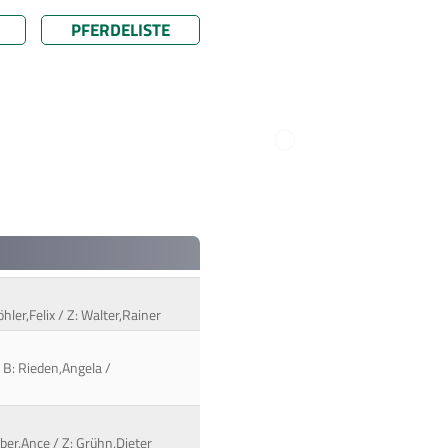
PFERDELISTE
ler,Felix / Z: Walter,Rainer
 B: Rieden,Angela /
ber,Ance / Z: Grühn,Dieter