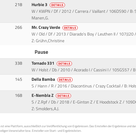
218
Hurbie 3
DETAILS
W / KWPN / Df / 2012 / Carrera / Vaillant / 106DS90 / B: S
Manen,G.
266
Mr. Crazy Verde
DETAILS
W / Old / Df / 2013 / Diarado's Boy / Leuthen II / 107JJ20 
Z: Grühn,Christine
Pause
338
Tornado 331
DETAILS
W / Holst / Db / 2010 / Acorado I / Cassini I / 105GS57 / B:
145
Della Bamba
DETAILS
S / Hann / R / 2016 / Diacontinus / Crazy Cocktail / B: Hol
168
E-Nembla Z
DETAILS
S / Z.Rpf / Db / 2018 / E-Ginton Z / E Hoodstock Z / 109
Z: Smolders,A.J.
st eine Plattform, ausschließlich zur Veröffentlichung von Ergebnissen. Das Einstellen der Ergebnisse und da
weiligen Veranstalter bzw. Einsteller von Start- und Ergebnislisten.