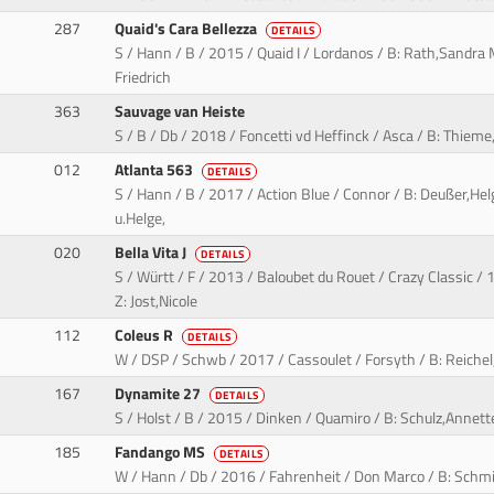
287
Quaid's Cara Bellezza
DETAILS
S / Hann / B / 2015 / Quaid I / Lordanos / B: Rath,Sandra 
Friedrich
363
Sauvage van Heiste
S / B / Db / 2018 / Foncetti vd Heffinck / Asca / B: Thieme,
012
Atlanta 563
DETAILS
S / Hann / B / 2017 / Action Blue / Connor / B: Deußer,Hel
u.Helge,
020
Bella Vita J
DETAILS
S / Württ / F / 2013 / Baloubet du Rouet / Crazy Classic / 
Z: Jost,Nicole
112
Coleus R
DETAILS
W / DSP / Schwb / 2017 / Cassoulet / Forsyth / B: Reichel,
167
Dynamite 27
DETAILS
S / Holst / B / 2015 / Dinken / Quamiro / B: Schulz,Annett
185
Fandango MS
DETAILS
W / Hann / Db / 2016 / Fahrenheit / Don Marco / B: Schm