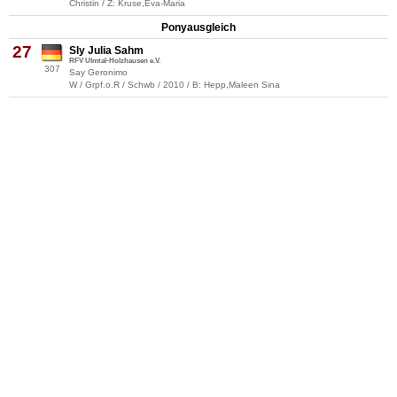
Christin / Z: Kruse,Eva-Maria
Ponyausgleich
27
Sly Julia Sahm
RFV Ulmtal-Holzhausen e.V.
307
Say Geronimo
W / Grpf.o.R / Schwb / 2010 / B: Hepp,Maleen Sina