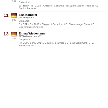
037
Callestino
W / Hann / B / 2019 / Cristallo / Coriando / B: Dattko,Eileen Theresa / Z:
Dattko,Andreas
11
Lisa Kämpfer
RSC Hungen e.V.
102
Clara 215
S / DSP / B / 2017 / Chigaru / Cabarlord / B: Eisenmenger,Riana / Z:
Eisenmenger,Andreas
13
Emma Wiedemann
RFV Gleiberger Land e.V.
131
Coupsta K
H / DSP / Schi / 2014 / Coupie / Stalypso / B: Stall Distel GmbH, / Z:
Korrel,Sandra