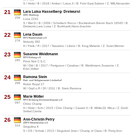
S / Holst / B / 2018 / Amber / Latus II / B: Fuhr-Saal,Sabine / Z: Will,Alexander
21
Lara Luisa Hasselberg- Dreiwurst
ARC Marburg
258
Luna 2242
S / Wel.D / B / 2006 / Schellach Rocco / Bucklesham Brenin Bach 16545 / B:
Dreiwurst,Lara Luisa / Z: Burkhardt,Hans-Joachim
22
Lena Daum
RFV Niederneisen e.V.
276
Nobody 382
H / Freib / R / 2017 / Navarino / Libero / B: Krug,Melanie / Z: Suter,Werner
23
Susanne Weidtmann
RFV Kirberg e.V.
285
Pinot Noir C.S.C.
W / Old / B / 2017 / Perigueux / Carabas / B: Weidtmann,Susanne / Z:
Krön,Volker
24
Ramona Stein
Reit- und Voltigierverein Lindenhof
299
Rubin Royal 27
W / Grpf.o.R / Df / 2011 / B: Stein,Ramona
25
Marie Möller
RFV St.Georg Drommershausen e.V.
097
Chino Champ
H / Holst / Schi / 2015 / Chin Champ / Cassini II / B: Möller,Dr. Mirca / Z: Groß-
Seibel,Carola
26
Ann-Christin Petry
ZRFV Altenkirchen e.V.
314
Singulina K
S / OS / Schwb / 2013 / Singulord Joter / Champ of Class / B: Petry,Ann-