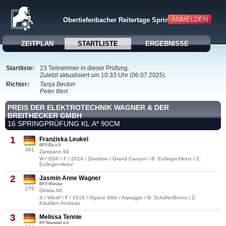
ANMELDEN
Obertiefenbacher Reitertage Springen 2025
ZEITPLAN
STARTLISTE
ERGEBNISSE
Startliste:
23 Teilnehmer in dieser Prüfung.
Zuletzt aktualisiert um 10:33 Uhr (06.07.2025)
Richter:
Tanja Becker
Peter Illert
PREIS DER ELEKTROTECHNIK WAGNER & DER
BREITHECKER GMBH
16 SPRINGPRÜFUNG KL.A* 90CM
1
Franziska Leukel
RFV Elz e.V.
361
Zampano 94
W / DSP / F / 2019 / Zinedine / Grand Canyon / B: Eufinger,Heinz / Z:
Eufinger,Heinz
2
Jasmin Anne Wagner
RFV Wetzlar
279
Ohlala AK
S / Westf / F / 2019 / Ogano Sitte / Arpeggio / B: Schäfer,Bruno / Z:
Klaaßen,Andreas
3
Melissa Tennie
RV Neuwied e.V.