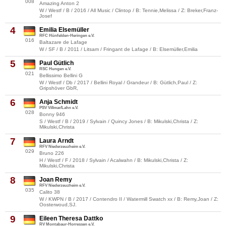
008
Amazing Anton 2
W / Westf / B / 2016 / All Music / Clintop / B: Tennie,Melissa / Z: Breker,Franz-
Josef
4
Emilia Elsemüller
RFC Hünfelden-Heringen e.V.
016
Baltazare de Lafage
W / SF / B / 2011 / Litsam / Fringant de Lafage / B: Elsemüller,Emilia
5
Paul Gütlich
RSC Hungen e.V.
021
Bellissimo Bellini G
W / Westf / Db / 2017 / Bellini Royal / Grandeur / B: Gütlich,Paul / Z:
Gripshöver GbR,
6
Anja Schmidt
PSV Villmar/Lahn e.V.
028
Bonny 946
S / Westf / B / 2019 / Sylvain / Quincy Jones / B: Mikulski,Christa / Z:
Mikulski,Christa
7
Laura Arndt
RFV Niederzeuzheim e.V.
029
Bruno 226
H / Westf / F / 2018 / Sylvain / Acalwahn / B: Mikulski,Christa / Z:
Mikulski,Christa
8
Joan Remy
RFV Niederzeuzheim e.V.
035
Calito 38
W / KWPN / B / 2017 / Contendro II / Watermill Swatch xx / B: Remy,Joan / Z:
Oosterwoud,SJ.
9
Eileen Theresa Dattko
RV Montabaur-Horressen e.V.