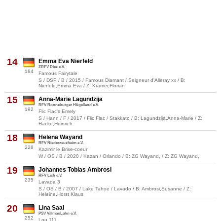
14
Emma Eva Nierfeld
ZRFV Diez e.V.
184
Famous Fairytale
S / DSP / B / 2015 / Famous Diamant / Seigneur d'Alleray xx / B:
Nierfeld,Emma Eva / Z: Krämer,Florian
15
Anna-Marie Lagundzija
RFV Ronneburger Hügelland e.V.
192
Flic Flac's Emely
S / Hann / F / 2017 / Flic Flac / Stakkato / B: Lagundzija,Anna-Marie / Z:
Hacke,Heinrich
18
Helena Wayand
RFV Niederzeuzheim e.V.
228
Kazimir le Brise-coeur
W / OS / B / 2020 / Kazan / Orlando / B: ZG Wayand, / Z: ZG Wayand,
19
Johannes Tobias Ambrosi
RFV Lich e.V.
235
Lavada 3
S / OS / B / 2007 / Lake Tahoe / Lavado / B: Ambrosi,Susanne / Z:
Heleine,Horst Klaus
20
Lina Saal
PSV Villmar/Lahn e.V.
252
Lou 111