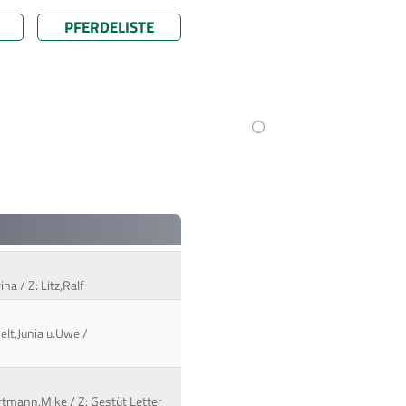
PFERDELISTE
na / Z: Litz,Ralf
elt,Junia u.Uwe /
artmann,Mike / Z: Gestüt Letter