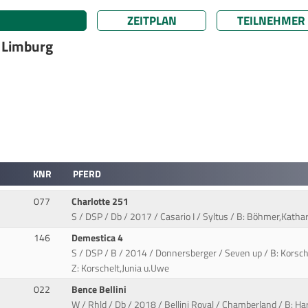
ZEITPLAN
TEILNEHMER
 Limburg
KNR
PFERD
077
Charlotte 251
S / DSP / Db / 2017 / Casario I / Syltus / B: Böhmer,Kathari
146
Demestica 4
S / DSP / B / 2014 / Donnersberger / Seven up / B: Korsch
Z: Korschelt,Junia u.Uwe
022
Bence Bellini
W / Rhld / Db / 2018 / Bellini Royal / Chamberland / B: H