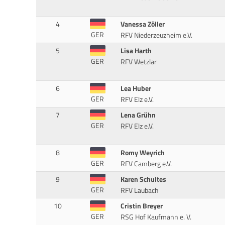
4
Vanessa Zöller
GER
RFV Niederzeuzheim e.V.
5
Lisa Harth
GER
RFV Wetzlar
6
Lea Huber
GER
RFV Elz e.V.
7
Lena Grühn
GER
RFV Elz e.V.
8
Romy Weyrich
GER
RFV Camberg e.V.
9
Karen Schultes
GER
RFV Laubach
10
Cristin Breyer
GER
RSG Hof Kaufmann e. V.