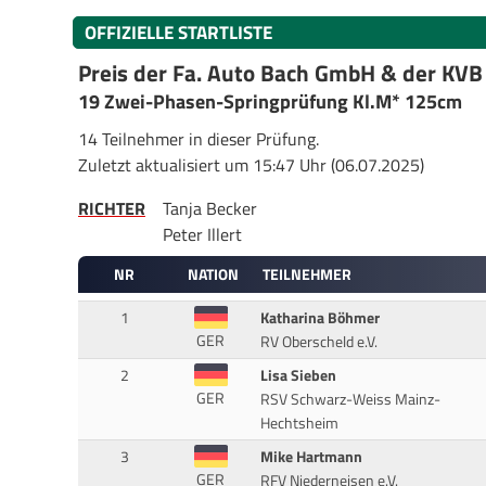
OFFIZIELLE STARTLISTE
Preis der Fa. Auto Bach GmbH & der KVB
19 Zwei-Phasen-Springprüfung Kl.M* 125cm
14 Teilnehmer in dieser Prüfung.
Zuletzt aktualisiert um 15:47 Uhr (06.07.2025)
RICHTER
Tanja Becker
Peter Illert
NR
NATION
TEILNEHMER
1
Katharina Böhmer
GER
RV Oberscheld e.V.
2
Lisa Sieben
GER
RSV Schwarz-Weiss Mainz-
Hechtsheim
3
Mike Hartmann
GER
RFV Niederneisen e.V.