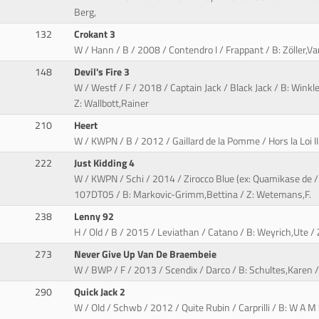
Berg,
132
Crokant 3
W / Hann / B / 2008 / Contendro I / Frappant / B: Zöller,V
148
Devil's Fire 3
W / Westf / F / 2018 / Captain Jack / Black Jack / B: Wink
Z: Wallbott,Rainer
210
Heert
W / KWPN / B / 2012 / Gaillard de la Pomme / Hors la Loi II
222
Just Kidding 4
W / KWPN / Schi / 2014 / Zirocco Blue (ex: Quamikase de /
107DT05 / B: Markovic-Grimm,Bettina / Z: Wetemans,F.
238
Lenny 92
H / Old / B / 2015 / Leviathan / Catano / B: Weyrich,Ute /
273
Never Give Up Van De Braembeie
W / BWP / F / 2013 / Scendix / Darco / B: Schultes,Karen 
290
Quick Jack 2
W / Old / Schwb / 2012 / Quite Rubin / Carprilli / B: W A 