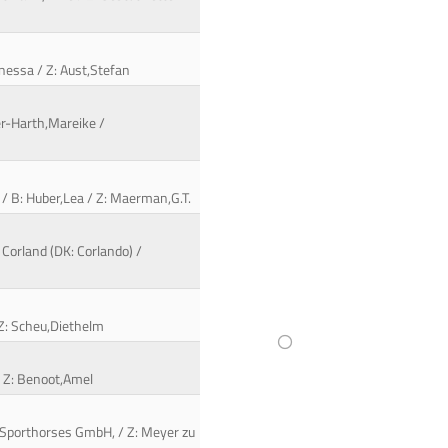
anessa / Z: Aust,Stefan
ler-Harth,Mareike /
 / B: Huber,Lea / Z: Maerman,G.T.
 Corland (DK: Corlando) /
 Z: Scheu,Diethelm
/ Z: Benoot,Amel
M Sporthorses GmbH, / Z: Meyer zu