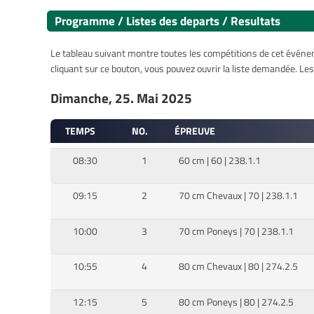
Programme / Listes des departs / Resultats
Le tableau suivant montre toutes les compétitions de cet événeme
cliquant sur ce bouton, vous pouvez ouvrir la liste demandée. L
Dimanche, 25. Mai 2025
TEMPS
NO.
ÉPREUVE
08:30
1
60 cm | 60 | 238.1.1
09:15
2
70 cm Chevaux | 70 | 238.1.1
10:00
3
70 cm Poneys | 70 | 238.1.1
10:55
4
80 cm Chevaux | 80 | 274.2.5
12:15
5
80 cm Poneys | 80 | 274.2.5