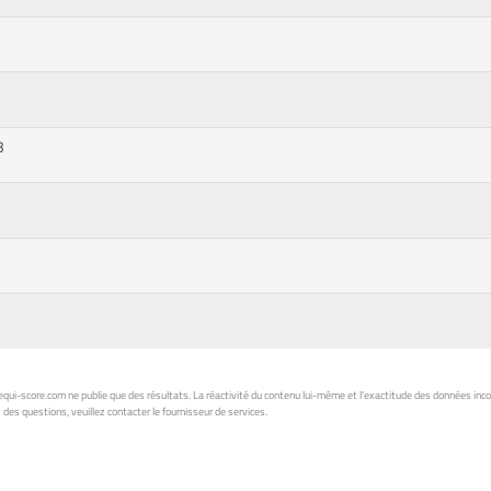
3
ui-score.com ne publie que des résultats. La réactivité du contenu lui-même et l'exactitude des données inc
 des questions, veuillez contacter le fournisseur de services.