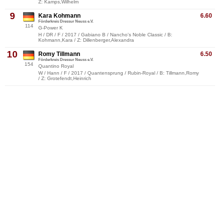
Z: Kamps,Wilhelm
9
Kara Kohmann
6.60
Förderkreis Dressur Neuss e.V.
114
G-Power K
H / DR / F / 2017 / Gabiano B / Nancho's Noble Classic / B:
Kohmann,Kara / Z: Dillenberger,Alexandra
10
Romy Tillmann
6.50
Förderkreis Dressur Neuss e.V.
154
Quantino Royal
W / Hann / F / 2017 / Quantensprung / Rubin-Royal / B: Tillmann,Romy
/ Z: Grotefendt,Heinrich