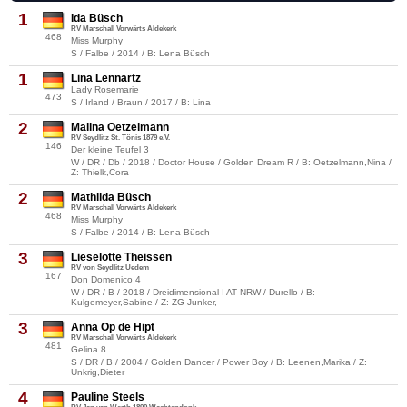
1
Ida Büsch
RV Marschall Vorwärts Aldekerk
468
Miss Murphy
S / Falbe / 2014 / B: Lena Büsch
1
Lina Lennartz
Lady Rosemarie
473
S / Irland / Braun / 2017 / B: Lina
2
Malina Oetzelmann
RV Seydlitz St. Tönis 1879 e.V.
146
Der kleine Teufel 3
W / DR / Db / 2018 / Doctor House / Golden Dream R / B: Oetzelmann,Nina /
Z: Thielk,Cora
2
Mathilda Büsch
RV Marschall Vorwärts Aldekerk
468
Miss Murphy
S / Falbe / 2014 / B: Lena Büsch
3
Lieselotte Theissen
RV von Seydlitz Uedem
167
Don Domenico 4
W / DR / B / 2018 / Dreidimensional I AT NRW / Durello / B:
Kulgemeyer,Sabine / Z: ZG Junker,
3
Anna Op de Hipt
RV Marschall Vorwärts Aldekerk
481
Gelina 8
S / DR / B / 2004 / Golden Dancer / Power Boy / B: Leenen,Marika / Z:
Unkrig,Dieter
4
Pauline Steels