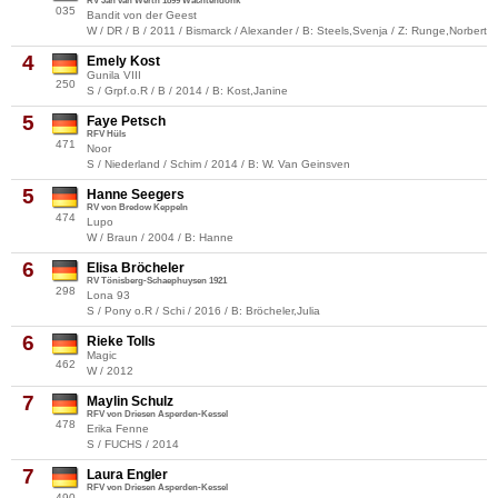
RV Jan van Werth 1899 Wachtendonk
035
Bandit von der Geest
W / DR / B / 2011 / Bismarck / Alexander / B: Steels,Svenja / Z: Runge,Norbert
4
Emely Kost
Gunila VIII
250
S / Grpf.o.R / B / 2014 / B: Kost,Janine
5
Faye Petsch
RFV Hüls
471
Noor
S / Niederland / Schim / 2014 / B: W. Van Geinsven
5
Hanne Seegers
RV von Bredow Keppeln
474
Lupo
W / Braun / 2004 / B: Hanne
6
Elisa Bröcheler
RV Tönisberg-Schaephuysen 1921
298
Lona 93
S / Pony o.R / Schi / 2016 / B: Bröcheler,Julia
6
Rieke Tolls
Magic
462
W / 2012
7
Maylin Schulz
RFV von Driesen Asperden-Kessel
478
Erika Fenne
S / FUCHS / 2014
7
Laura Engler
RFV von Driesen Asperden-Kessel
490