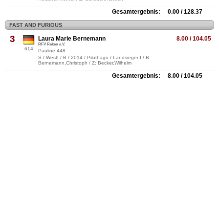
Gesamtergebnis: 0.00 / 128.37
FAST AND FURIOUS
3
Laura Marie Bernemann
8.00 / 104.05
RFV Reken e.V.
614
Pauline 448
S / Westf / B / 2014 / Pilothago / Landsieger I / B:
Bernemann,Christoph / Z: Becker,Wilhelm
Gesamtergebnis: 8.00 / 104.05