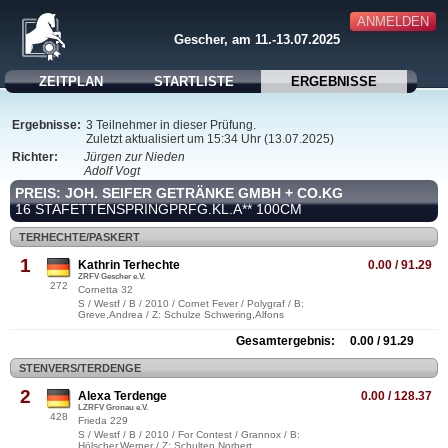
ANMELDEN
Gescher, am 11.-13.07.2025
ZEITPLAN
STARTLISTE
ERGEBNISSE
Ergebnisse:
3 Teilnehmer in dieser Prüfung.
Zuletzt aktualisiert um 15:34 Uhr (13.07.2025)
Richter:
Jürgen zur Nieden
Adolf Vogt
PREIS: JOH. SEIFER GETRÄNKE GMBH + CO.KG
16 STAFETTENSPRINGPRFG.KL.A** 100CM
TERHECHTE/PASKERT
1
Kathrin Terhechte
0.00 / 91.29
ZRFV Gescher e.V.
272
Cornetta 32
S / Westf / B / 2010 / Cornet Fever / Polygraf / B:
Greve,Andrea / Z: Schulze Schwering,Alfons
Gesamtergebnis: 0.00 / 91.29
STENVERS/TERDENGE
2
Alexa Terdenge
0.00 / 128.37
LZRFV Gronau e.V.
428
Frieda 229
S / Westf / B / 2010 / For Contest / Grannox / B:
Hölscher,Werner / Z: Schulten,Norbert