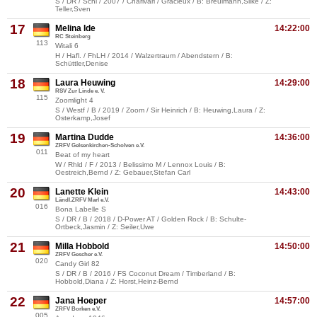
S / DR / Schi / 2007 / Charivari / Gracieux / B: Breulmann,Silke / Z:
Teller,Sven
17
Melina Ide
14:22:00
RC Steinberg
113
Witali 6
H / Hafl. / FhLH / 2014 / Walzertraum / Abendstern / B:
Schüttler,Denise
18
Laura Heuwing
14:29:00
RSV Zur Linde e. V.
115
Zoomlight 4
S / Westf / B / 2019 / Zoom / Sir Heinrich / B: Heuwing,Laura / Z:
Osterkamp,Josef
19
Martina Dudde
14:36:00
ZRFV Gelsenkirchen-Scholven e.V.
011
Beat of my heart
W / Rhld / F / 2013 / Belissimo M / Lennox Louis / B:
Oestreich,Bernd / Z: Gebauer,Stefan Carl
20
Lanette Klein
14:43:00
Ländl.ZRFV Marl e.V.
016
Bona Labelle S
S / DR / B / 2018 / D-Power AT / Golden Rock / B: Schulte-
Ortbeck,Jasmin / Z: Seiler,Uwe
21
Milla Hobbold
14:50:00
ZRFV Gescher e.V.
020
Candy Girl 82
S / DR / B / 2016 / FS Coconut Dream / Timberland / B:
Hobbold,Diana / Z: Horst,Heinz-Bernd
22
Jana Hoeper
14:57:00
ZRFV Borken e.V.
005