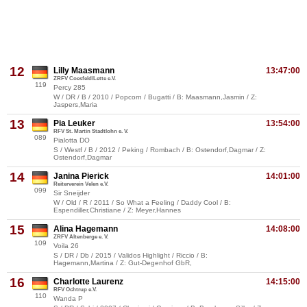
12
Lilly Maasmann
13:47:00
ZRFV Coesfeld/Lette e.V.
119
Percy 285
W / DR / B / 2010 / Popcorn / Bugatti / B: Maasmann,Jasmin / Z:
Jaspers,Maria
13
Pia Leuker
13:54:00
RFV St. Martin Stadtlohn e. V.
089
Pialotta DO
S / Westf / B / 2012 / Peking / Rombach / B: Ostendorf,Dagmar / Z:
Ostendorf,Dagmar
14
Janina Pierick
14:01:00
Reiterverein Velen e.V.
099
Sir Sneijder
W / Old / R / 2011 / So What a Feeling / Daddy Cool / B:
Espendiller,Christiane / Z: Meyer,Hannes
15
Alina Hagemann
14:08:00
ZRFV Altenberge e. V.
109
Voila 26
S / DR / Db / 2015 / Validos Highlight / Riccio / B:
Hagemann,Martina / Z: Gut-Degenhof GbR,
16
Charlotte Laurenz
14:15:00
RFV Ochtrup e.V.
110
Wanda P