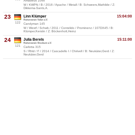
Amadeus 1046
W / KWPN / B / 2016 / Apache / Metall / B: Schweers,Mathilde / Z:
Dikkema-Sants,A.
23
Linn Klümper
15:04:00
Reiterverein Velen e.V.
122
Candyman 145
W / Westf / Schwb / 2011 / Contelido / Prominenz / 107DX45 / B:
Klümper,Kerstin / Z: Böckenholt,Heinz
24
Julia Berels
15:11:00
Reiterverein Stockum e.V.
121
Carlotta 315
S / Rhld / F / 2014 / Cascadello I / Chirivell / B: Neukäter,Gerd / Z:
Neukäter,Gerd