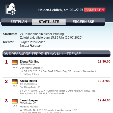
ANMELDEN
Heiden-Leblich, am 26.-27.07.2025
ZEITPLAN
STARTLISTE
ERGEBNISSE
Startliste:
24 Teilnehmer in dieser Prüfung.
Zuletzt aktualisiert um 15:35 Uhr (26.07.2025)
Richter:
Jürgen zur Nieden
Ursula Hartmann
08 DRESSURREITERPRÜFUNG KL.L* TRENSE
1
Elena Rühling
12:30:00
ZRFV Heiden e.V.
030
Der Kleine Strolch R
H / DR / Df / 2016 / Drei D AT / Black Boy / B: Lawrenz,Natascha /
Z: Rühling,Elena
2
Anika Reick
12:37:00
ZRFV Lembeck e.V.
033
Die Kämpferin HG
S / DR / Palom / 2017 / Diamond Touch / Dimension AT NRW / B:
Reick,Anika / Z: ZG Hof Gödde GmbH,
3
Jana Hoeper
12:44:00
ZRFV Borken e.V.
062
Frederic Francis
W / Westf / B / 2016 / Franklin / Wolkenstein II / B:
Schweers,Mathilde / Z: Kurz,Jürgen