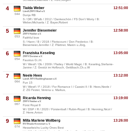
4
Tialda Weber
12:51:00
Ländl.ZRFV Marl e.V.
044
Dunja RB
S / DR / BFalb / 2012 / Dankeschön / FS Don't Worry / B:
Weber,Michaela / Z: Bayer,Robert
5
Jennifer Biesemeier
12:58:00
ZRFV Heiden e.V.
053
Faithful love
S / Hann / B / 2018 / Floriscount / Don Frederico / B:
Biesemeier,Jennifer / Z: Plättner, Maren u.Jörg,
6
Franziska Keseling
13:05:00
ZRFV Dorsten e.V.
054
Faustus G.i.H.
W / Westf / Db / 2009 / Flatley / World Magic / B: Keseling,Stefanie-
Janine / Z: Gestüt im Hofbruch, Geldbach,Ch.u.W
7
Neele Hees
13:12:00
Ländl. RFV Recklinghausen e.V.
064
Fun 15
W / Westf / F / 2018 / For Romance I / Cassini II / B: Hees,Neele /
Z: ZG Fester, Verena u. Markus,
8
Ricarda Henning
13:19:00
ZRFV Heiden e.V.
067
Fürst Royal 8
W / DSP / R / 2020 / Fürstenball / Rubin-Royal / B: Henning,Nicol /
Z: Herre,Anton
9
Milla Marlene Wollberg
13:26:00
RV Rhede-Krommert e. V.
074
Hesselteichs Lucky Ones Best