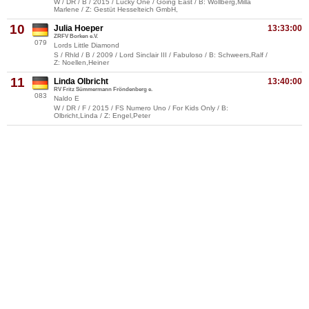
W / DR / B / 2015 / Lucky One / Going East / B: Wollberg,Milla
Marlene / Z: Gestüt Hesselteich GmbH,
10
Julia Hoeper
13:33:00
ZRFV Borken e.V.
079
Lords Little Diamond
S / Rhld / B / 2009 / Lord Sinclair III / Fabuloso / B: Schweers,Ralf /
Z: Noellen,Heiner
11
Linda Olbricht
13:40:00
RV Fritz Sümmermann Fröndenberg e.
083
Naldo E
W / DR / F / 2015 / FS Numero Uno / For Kids Only / B:
Olbricht,Linda / Z: Engel,Peter