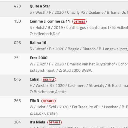
423
Quite a Star
S / Westf / F / 2020 / Chacfly PS / Quidamo / B: Ismer,Dr. Ni
150
Comme ci comme ca 11
DETAILS
S / Holst / B / 2019 / Conthargos / Canturano I / B: Holl
Z: Hollenbeck,Rolf
026
Balina 16
S / Westf / B / 2020 / Baggio / Diarado / B: Langewellpott
251
Eros 2000
W / Z.Rpf / F / 2020 / Emerald van het Ruytershof / Echo va
Establishment, / Z: Stud 2000 BVBA,
046
Cabal
DETAILS
H / Westf / B / 2020 / Cashmere / Straviaty / B: Buschm
Z: Buschmann,Anette
265
Flix 3
DETAILS
W / Holst / Schi / 2020 / For Treasure VDL / Leovisto / 
Z: Lauck,Carsten
304
It's Niels
DETAILS