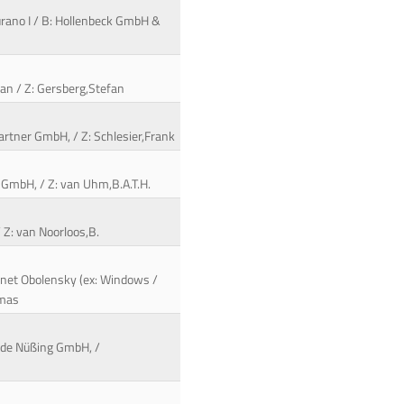
nturano I / B: Hollenbeck GmbH &
fan / Z: Gersberg,Stefan
Partner GmbH, / Z: Schlesier,Frank
 GmbH, / Z: van Uhm,B.A.T.H.
 Z: van Noorloos,B.
rnet Obolensky (ex: Windows /
omas
erde Nüßing GmbH, /