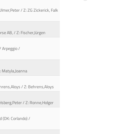
lmer,Peter / Z: ZG Zickerick, Falk
rse AB, / Z: Fischer,Jürgen
/ Arpeggio /
B: Matyla,Joanna
hrens,Aloys / Z: Behrens,Aloys
elsberg,Peter / Z: Ronne,Holger
d (DK: Corlando) /