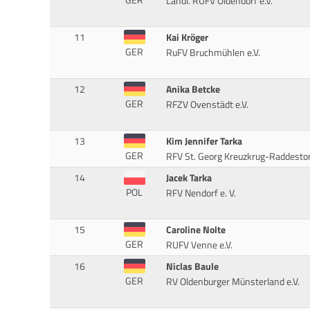
Ländl. RUFV Oldendorf e.V.
11
Kai Kröger
GER
RuFV Bruchmühlen e.V.
12
Anika Betcke
GER
RFZV Ovenstädt e.V.
13
Kim Jennifer Tarka
GER
RFV St. Georg Kreuzkrug-Raddesto
14
Jacek Tarka
POL
RFV Nendorf e. V.
15
Caroline Nolte
GER
RUFV Venne e.V.
16
Niclas Baule
GER
RV Oldenburger Münsterland e.V.