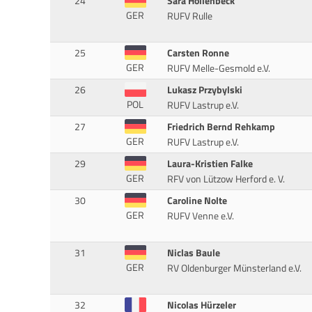
24
Sara Hollenbeck
GER
RUFV Rulle
25
Carsten Ronne
GER
RUFV Melle-Gesmold e.V.
26
Lukasz Przybylski
POL
RUFV Lastrup e.V.
27
Friedrich Bernd Rehkamp
GER
RUFV Lastrup e.V.
29
Laura-Kristien Falke
GER
RFV von Lützow Herford e. V.
30
Caroline Nolte
GER
RUFV Venne e.V.
31
Niclas Baule
GER
RV Oldenburger Münsterland e.V.
32
Nicolas Hürzeler