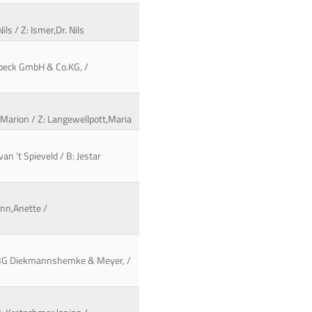
ls / Z: Ismer,Dr. Nils
enbeck GmbH & Co.KG, /
,Marion / Z: Langewellpott,Maria
n 't Spieveld / B: Jestar
ann,Anette /
B: BG Diekmannshemke & Meyer, /