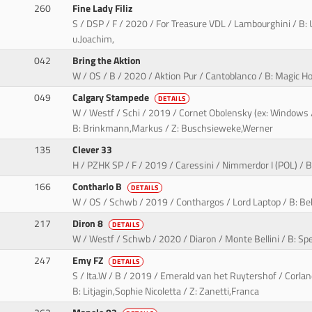
260
Fine Lady Filiz
S / DSP / F / 2020 / For Treasure VDL / Lambourghini / B: U
u.Joachim,
042
Bring the Aktion
W / OS / B / 2020 / Aktion Pur / Cantoblanco / B: Magic Ho
049
Calgary Stampede
DETAILS
W / Westf / Schi / 2019 / Cornet Obolensky (ex: Windows 
B: Brinkmann,Markus / Z: Buschsieweke,Werner
135
Clever 33
H / PZHK SP / F / 2019 / Caressini / Nimmerdor I (POL) / 
166
Contharlo B
DETAILS
W / OS / Schwb / 2019 / Conthargos / Lord Laptop / B: Be
217
Diron 8
DETAILS
W / Westf / Schwb / 2020 / Diaron / Monte Bellini / B: Sp
247
Emy FZ
DETAILS
S / Ita.W / B / 2019 / Emerald van het Ruytershof / Corlan
B: Litjagin,Sophie Nicoletta / Z: Zanetti,Franca