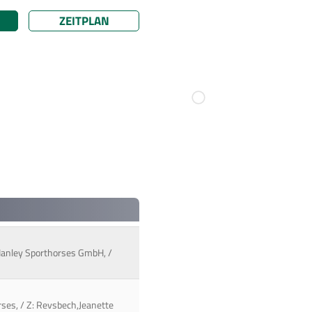
ZEITPLAN
 Hanley Sporthorses GmbH, /
orses, / Z: Revsbech,Jeanette