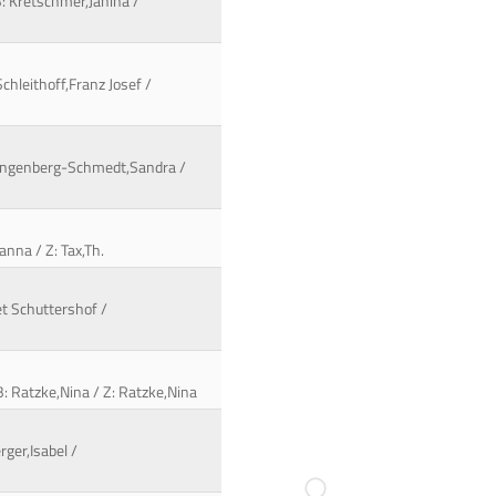
B: Kretschmer,Janina /
chleithoff,Franz Josef /
: Langenberg-Schmedt,Sandra /
nna / Z: Tax,Th.
et Schuttershof /
B: Ratzke,Nina / Z: Ratzke,Nina
rger,Isabel /