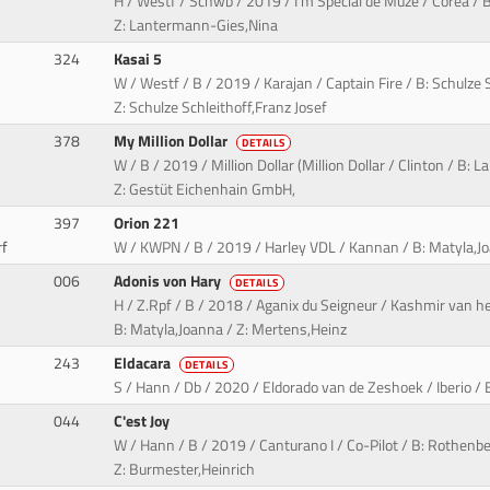
H / Westf / Schwb / 2019 / I'm Special de Muze / Corea / 
Z: Lantermann-Gies,Nina
324
Kasai 5
W / Westf / B / 2019 / Karajan / Captain Fire / B: Schulze S
Z: Schulze Schleithoff,Franz Josef
378
My Million Dollar
DETAILS
W / B / 2019 / Million Dollar (Million Dollar / Clinton / B
Z: Gestüt Eichenhain GmbH,
397
Orion 221
rf
W / KWPN / B / 2019 / Harley VDL / Kannan / B: Matyla,Joa
006
Adonis von Hary
DETAILS
H / Z.Rpf / B / 2018 / Aganix du Seigneur / Kashmir van h
B: Matyla,Joanna / Z: Mertens,Heinz
243
Eldacara
DETAILS
S / Hann / Db / 2020 / Eldorado van de Zeshoek / Iberio / 
044
C'est Joy
W / Hann / B / 2019 / Canturano I / Co-Pilot / B: Rothenbe
Z: Burmester,Heinrich