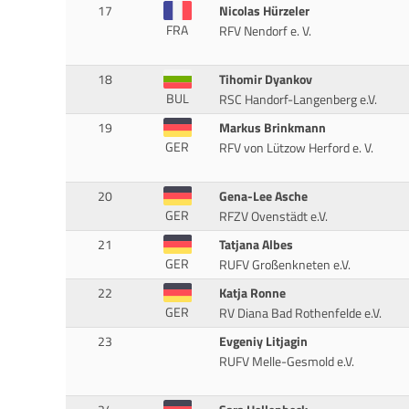
17
Nicolas Hürzeler
FRA
RFV Nendorf e. V.
18
Tihomir Dyankov
BUL
RSC Handorf-Langenberg e.V.
19
Markus Brinkmann
GER
RFV von Lützow Herford e. V.
20
Gena-Lee Asche
GER
RFZV Ovenstädt e.V.
21
Tatjana Albes
GER
RUFV Großenkneten e.V.
22
Katja Ronne
GER
RV Diana Bad Rothenfelde e.V.
23
Evgeniy Litjagin
RUFV Melle-Gesmold e.V.