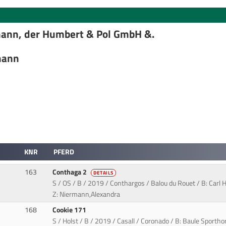
mann, der Humbert & Pol GmbH &.
mann
KNR
PFERD
163
Conthaga 2
DETAILS
S / OS / B / 2019 / Conthargos / Balou du Rouet / B: Carl
Z: Niermann,Alexandra
168
Cookie 171
S / Holst / B / 2019 / Casall / Coronado / B: Baule Sporth