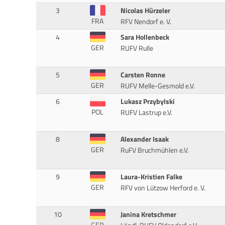
3
Nicolas Hürzeler
FRA
RFV Nendorf e. V.
4
Sara Hollenbeck
GER
RUFV Rulle
5
Carsten Ronne
GER
RUFV Melle-Gesmold e.V.
6
Lukasz Przybylski
POL
RUFV Lastrup e.V.
8
Alexander Isaak
GER
RuFV Bruchmühlen e.V.
9
Laura-Kristien Falke
GER
RFV von Lützow Herford e. V.
10
Janina Kretschmer
GER