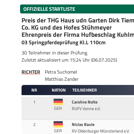
OFFIZIELLE STARTLISTE
Preis der THG Haus udn Garten Dirk Tie
Co. KG und des Hofes Stühmeyer
Ehrenpreis der Firma Hufbeschlag Kuhl
03 Springpferdeprüfung Kl.L 110cm
30 Teilnehmer in dieser Prüfung.
Zuletzt aktualisiert um 15:24 Uhr (06.07.2025)
RICHTER
Petra Suchomel
Matthias Zander
NR
NATION
TEILNEHMER
1
Caroline Nolte
GER
RUFV Venne e.V.
2
Niclas Baule
GER
RV Oldenburger Münsterland e.V.