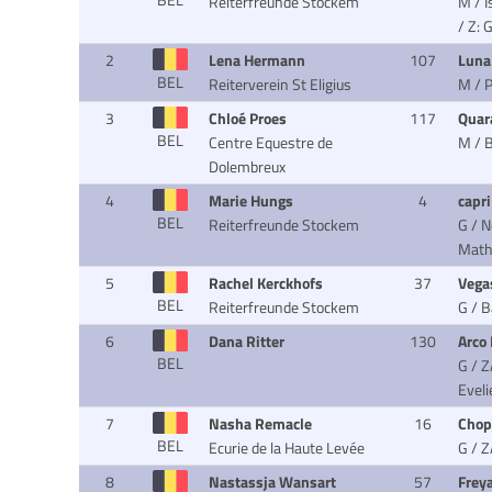
BEL
Reiterfreunde Stockem
M / I
/ Z: 
2
Lena Hermann
107
Lun
BEL
Reiterverein St Eligius
M / 
3
Chloé Proes
117
Quar
BEL
Centre Equestre de
M / 
Dolembreux
4
Marie Hungs
4
capr
BEL
Reiterfreunde Stockem
G / N
Mathi
5
Rachel Kerckhofs
37
Vega
BEL
Reiterfreunde Stockem
G / 
6
Dana Ritter
130
Arco 
BEL
G / Z
Eveli
7
Nasha Remacle
16
Chop
BEL
Ecurie de la Haute Levée
G / 
8
Nastassja Wansart
57
Frey