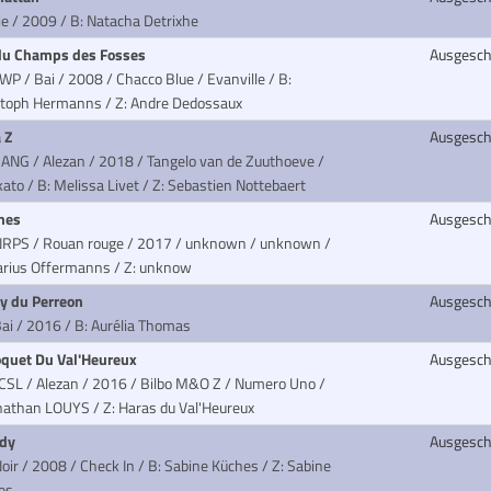
ie / 2009
/ B: Natacha Detrixhe
 du Champs des Fosses
Ausgesch
WP / Bai / 2008 / Chacco Blue / Evanville
/ B:
stoph Hermanns / Z: Andre Dedossaux
a Z
Ausgesch
ZANG / Alezan / 2018 / Tangelo van de Zuuthoeve /
kato
/ B: Melissa Livet / Z: Sebastien Nottebaert
hes
Ausgesch
NRPS / Rouan rouge / 2017 / unknown / unknown
/
arius Offermanns / Z: unknow
y du Perreon
Ausgesch
Bai / 2016
/ B: Aurélia Thomas
oquet Du Val'Heureux
Ausgesch
SCSL / Alezan / 2016 / Bilbo M&O Z / Numero Uno
/
nathan LOUYS / Z: Haras du Val'Heureux
ody
Ausgesch
oir / 2008 / Check In
/ B: Sabine Küches / Z: Sabine
es