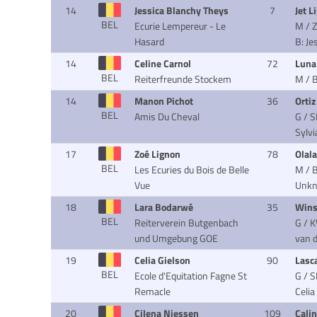
14
Jessica Blanchy Theys
7
Jet L
BEL
Ecurie Lempereur - Le
M / Z
Hasard
B: Je
14
Celine Carnol
72
Lun
BEL
Reiterfreunde Stockem
M / 
14
Manon Pichot
36
Orti
BEL
Amis Du Cheval
G / S
Sylv
17
Zoé Lignon
78
Olala
BEL
Les Ecuries du Bois de Belle
M / B
Vue
Unk
18
Lara Bodarwé
35
Wins
BEL
Reiterverein Butgenbach
G / K
und Umgebung GOE
van 
19
Celia Gielson
90
Lasc
BEL
Ecole d'Equitation Fagne St
G / S
Remacle
Celia
20
Cilena Niessen
109
Cali