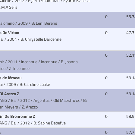
sabelle / 2012 / Eyarth Shammah / Eyarth Isabella
G.M.A Sells
a
0
55.3
Palomino / 2009
/ B: Leni Berens
a De Virton
0
47.3
Bai / 2004
/ B: Chrystelle Dardenne
i
0
52.1
oir / 2011 / Inconnue / Inconnue
/ B: Joanna
eu / Z: Inconnue
s de lórneau
0
53.1
Bai / 2009
/ B: Caroline Lübke
Di Arezzo Z
0
53.1
ANG / Bai / 2012 / Argentus / Old Maestro xx
/ B:
en Meyers / Z: Arezzo
in De Bronromme Z
0
58.5
ZANG / Bai / 2012
/ B: Sabine Debefve
a
0
57.7