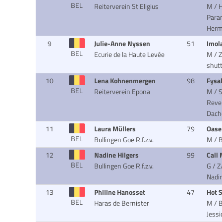
BEL
Reiterverein St Eligius
M / H
Para
Her
9
Julie-Anne Nyssen
51
Imol
BEL
Ecurie de la Haute Levée
M / Z
shut
10
Lena Kohnenmergen
98
Fysal
BEL
Reiterverein Epona
M / S
Reve
Dach
11
Laura Müllers
79
Oas
BEL
Bullingen Goe R.f.z.v.
M / B
12
Nadine Hilgers
99
Call
BEL
Bullingen Goe R.f.z.v.
G / Z
Nadin
13
Philine Hanosset
47
Hot S
BEL
Haras de Bernister
M / B
Jessi