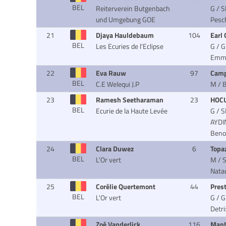
BEL
Reiterverein Butgenbach
G / S
und Umgebung GOE
Pesc
21
Djaya Hauldebaum
104
Earl
BEL
Les Ecuries de l'Eclipse
G / 
Emma
22
Eva Rauw
97
Camp
BEL
C.E Welequi J.P
M / B
23
Ramesh Seetharaman
23
HOC
BEL
Ecurie de la Haute Levée
G / 
AYDI
Beno
24
Clara Duwez
6
Topa
BEL
L'Or vert
M / S
Natac
25
Corélie Quertemont
44
Prest
BEL
L'Or vert
G / G
Detri
Zoé Vanderlick
116
Man