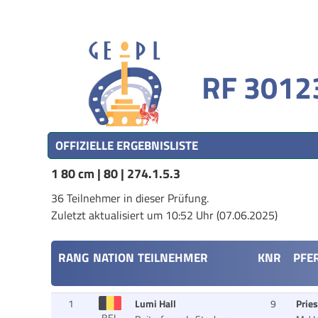
RF 30123
OFFIZIELLE ERGEBNISLISTE
1 80 cm | 80 | 274.1.5.3
36 Teilnehmer in dieser Prüfung.
Zuletzt aktualisiert um 10:52 Uhr (07.06.2025)
RANG
NATION
TEILNEHMER
KNR
PFE
1
Lumi Hall
9
Prie