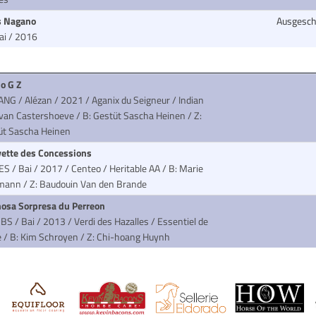
‘s Nagano
Ausgesch
ai / 2016
no G Z
ANG / Alézan / 2021 / Aganix du Seigneur / Indian
 van Castershoeve
/ B: Gestüt Sascha Heinen / Z:
üt Sascha Heinen
yette des Concessions
ES / Bai / 2017 / Centeo / Heritable AA
/ B: Marie
mann / Z: Baudouin Van den Brande
osa Sorpresa du Perreon
BS / Bai / 2013 / Verdi des Hazalles / Essentiel de
e
/ B: Kim Schroyen / Z: Chi-hoang Huynh