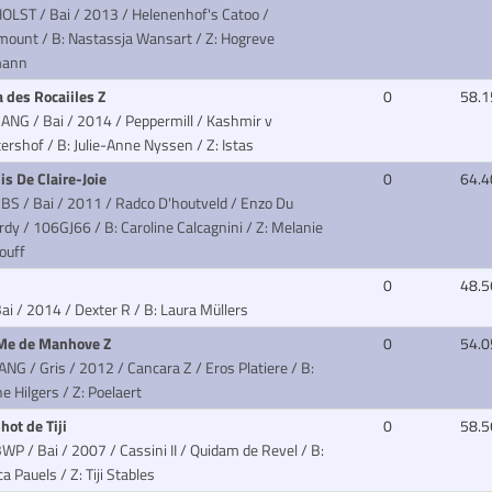
OLST / Bai / 2013 / Helenenhof's Catoo /
mount
/ B: Nastassja Wansart / Z: Hogreve
mann
a des Rocaiiles Z
0
58.1
ANG / Bai / 2014 / Peppermill / Kashmir v
tershof
/ B: Julie-Anne Nyssen / Z: Istas
is De Claire-Joie
0
64.4
BS / Bai / 2011 / Radco D'houtveld / Enzo Du
rdy
/ 106GJ66 / B: Caroline Calcagnini / Z: Melanie
ouff
e
0
48.5
ai / 2014 / Dexter R
/ B: Laura Müllers
 Me de Manhove Z
0
54.0
ANG / Gris / 2012 / Cancara Z / Eros Platiere
/ B:
e Hilgers / Z: Poelaert
hot de Tiji
0
58.5
WP / Bai / 2007 / Cassini II / Quidam de Revel
/ B:
ca Pauels / Z: Tiji Stables