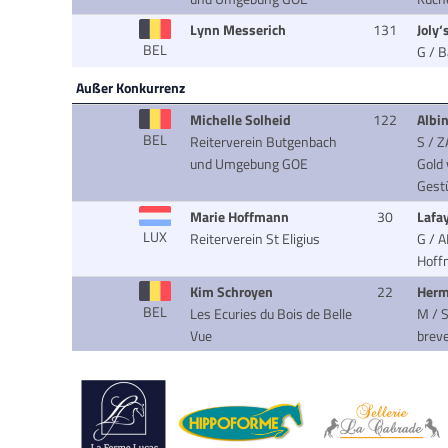
Lynn Messerich
131
Joly
BEL
G / B
Außer Konkurrenz
Michelle Solheid
122
Albi
BEL
Reiterverein Butgenbach
S / Z
und Umgebung GOE
Gold
Gest
Marie Hoffmann
30
Lafa
LUX
Reiterverein St Eligius
G / A
Hoff
Kim Schroyen
22
Herm
BEL
Les Ecuries du Bois de Belle
M / S
Vue
brev