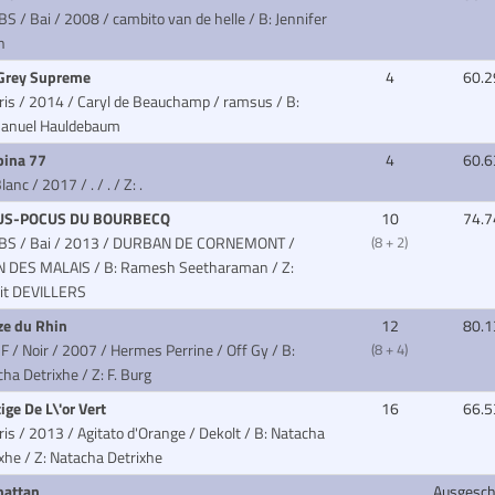
BS / Bai / 2008 / cambito van de helle
/ B: Jennifer
h
 Grey Supreme
4
60.2
Gris / 2014 / Caryl de Beauchamp / ramsus
/ B:
nuel Hauldebaum
ina 77
4
60.6
lanc / 2017 / . / .
/ Z: .
US-POCUS DU BOURBECQ
10
74.7
SBS / Bai / 2013 / DURBAN DE CORNEMONT /
(8 + 2)
N DES MALAIS
/ B: Ramesh Seetharaman / Z:
it DEVILLERS
ze du Rhin
12
80.1
F / Noir / 2007 / Hermes Perrine / Off Gy
/ B:
(8 + 4)
ha Detrixhe / Z: F. Burg
ige De L\'or Vert
16
66.5
ris / 2013 / Agitato d'Orange / Dekolt
/ B: Natacha
xhe / Z: Natacha Detrixhe
hattan
Ausgesch