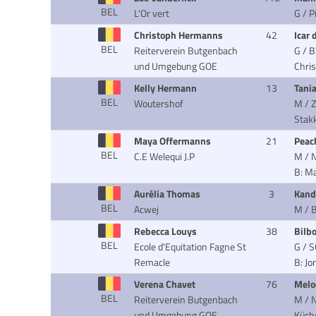
BEL
L'Or vert
G / P
Christoph Hermanns
42
Icar
BEL
Reiterverein Butgenbach
G / B
und Umgebung GOE
Chri
Kelly Hermann
13
Tani
BEL
Woutershof
M / 
Stak
Maya Offermanns
21
Peac
BEL
C.E Welequi J.P
M / 
B: M
Aurélia Thomas
3
Kand
BEL
Acwej
M / 
Rebecca Louys
38
Bilb
BEL
Ecole d'Equitation Fagne St
G / 
Remacle
B: Jo
Verena Chavet
76
Mel
BEL
Reiterverein Butgenbach
M / N
und Umgebung GOE
Küch