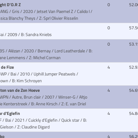
ight D’O.R Z
0
52.0
ANG / Gris / 2020 / Jetset Van Paemel Z / Calido I
/
ssica Blanchy Theys / Z: Sprl Olivier Risselin
a
0
57.5
Bai / 2009
/ B: Sandra Kniebs
z
0
53.1
BS / Alézan / 2020 / Bernay / Lord Leatherdale
/ B:
iane Lemmens / Z: Michel Corman
 de Fize
4
52.9
WP / Bai / 2010 / Uphill Jumper Peatwels /
nown
/ B: Kim Schroyen
ton van de Zon Hoeve
4
54.6
WPN / Autre, Brun clair / 2007 / Winser-G / Altjo
de Kenterstreek
/ B: Anne Kirsch / Z: E. van Driel
ar d'Eglefin
4
54.8
F / Bai / 2021 / Cuickly d'Eglefin / Quick star
/ B:
 Gielson / Z: Claudine Digard
nko
4
56.2