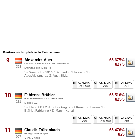
Weitere nicht platzierte Teilnehmer
9
Alexandra Auer
65.675%
Domäne Kinzigheimer Hof Bruchköbel
827.5
053
Danzadora Deluxe
S / Westf / B / 2015 / Danzador / Floresco / B:
Auer,Alexandra / Z: Auer,Silvia
H:
67,024%
C:
65,476%
M:
64,524%
281.500
275
271
10
Fabienne Brähler
65.516%
RSV Waldhohlhof e.V. 2010 Karben
825.5
021
Belize 12
S / Hann / B / 2016 / Buckingham / Benetton Dream / B:
Brähler,Fabienne / Z: Maron,Kerstin
H:
66,429%
C:
66,786%
M:
63,333%
279
280.500
266
11
Claudia Trübenbach
65.476%
Pfungstädter PfSpG
825
207
Viva Vitalis