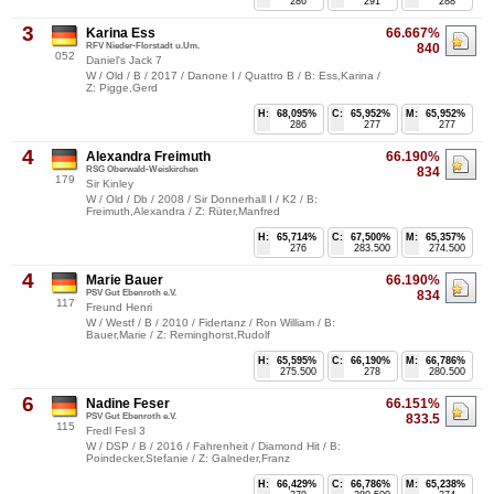
286
291
288
3
Karina Ess
66.667%
RFV Nieder-Florstadt u.Um.
840
052
Daniel's Jack 7
W / Old / B / 2017 / Danone I / Quattro B / B: Ess,Karina /
Z: Pigge,Gerd
H:
68,095%
C:
65,952%
M:
65,952%
286
277
277
4
Alexandra Freimuth
66.190%
RSG Oberwald-Weiskirchen
834
179
Sir Kinley
W / Old / Db / 2008 / Sir Donnerhall I / K2 / B:
Freimuth,Alexandra / Z: Rüter,Manfred
H:
65,714%
C:
67,500%
M:
65,357%
276
283.500
274.500
4
Marie Bauer
66.190%
PSV Gut Ebenroth e.V.
834
117
Freund Henri
W / Westf / B / 2010 / Fidertanz / Ron William / B:
Bauer,Marie / Z: Reminghorst,Rudolf
H:
65,595%
C:
66,190%
M:
66,786%
275.500
278
280.500
6
Nadine Feser
66.151%
PSV Gut Ebenroth e.V.
833.5
115
Fredl Fesl 3
W / DSP / B / 2016 / Fahrenheit / Diamond Hit / B:
Poindecker,Stefanie / Z: Galneder,Franz
H:
66,429%
C:
66,786%
M:
65,238%