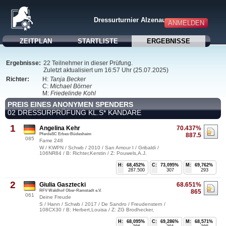
Dressurturnier Alzenau
ANMELDEN
ZEITPLAN
STARTLISTE
ERGEBNISSE
Ergebnisse:
22 Teilnehmer in dieser Prüfung.
Zuletzt aktualisiert um 16:57 Uhr (25.07.2025)
Richter:
H:
Tanja Becker
C:
Michael Börner
M:
Friedelinde Kohl
PREIS EINES ANONYMEN SPENDERS
02 DRESSURPRÜFUNG KL.S* KANDARE
1
Angelina Kehr
70.437%
PferdeSC Erbes-Büdesheim
887.5
085
Fame 248
W / KWPN / Schwb / 2010 / San Amour I / Gribaldi /
106NR84 / B: Richter,Kerstin / Z: Pouwels,A.J.
H:
68,452%
C:
73,095%
M:
69,762%
287.500
307
293
2
Giulia Gasztecki
68.651%
RFV Waldhof Ober-Ramstadt e.V.
865
061
Deine Freude
S / Hann / Schwb / 2017 / De Sandro / Freudenstern /
108CX30 / B: Herbert,Louisa / Z: ZG Brodhecker,
H:
68,095%
C:
69,286%
M:
68,571%