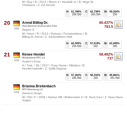
W / Bay / B / 2012 / Rivero II / Heraldik xx / B: Höge,Dr.
Christiane / Z: Ort,Gerold
H:
61,786%
C:
62,738%
M:
59,524%
259.500
263.500
250
20
Arend Billing Dr.
60.437%
Hess.Senioren Dressurreiter Club
761.5
060
Degino S
W / Hann / R / 2013 / Dubarry / Fontainebleau / B:
Billing,Dr. Arend / Z: Siedersleben,Holk
H:
60,595%
C:
57,619%
M:
63,095%
254.500
242
265
21
Renee Hendel
58.492%
Wiesbadener RFC e.V.
737
009
Avalon's Easy
H / Trak. / Db / 2017 / Easy Game / Hibiskus / B:
Hendel,Isabelle / Z: Spille,Dagmar
H:
57,262%
C:
58,333%
M:
59,881%
240.500
245
251.500
Brianna Breitenbach
RFV Obernburg e.V.
049
Damons Durgo
W / Old / F / 2009 / Damon Hill / Wolkenstein II / B: Hock,Ines / Z: Haas,Hans-
Jürgen