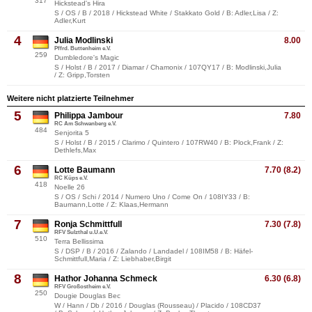
317
Hickstead's Hira
S / OS / B / 2018 / Hickstead White / Stakkato Gold / B: Adler,Lisa / Z:
Adler,Kurt
4
Julia Modlinski
8.00
Pffrd. Buttenheim e.V.
259
Dumbledore's Magic
S / Holst / B / 2017 / Diamar / Chamonix / 107QY17 / B: Modlinski,Julia
/ Z: Gripp,Torsten
Weitere nicht platzierte Teilnehmer
5
Philippa Jambour
7.80
RC Am Schwanberg e.V.
484
Senjorita 5
S / Holst / B / 2015 / Clarimo / Quintero / 107RW40 / B: Plock,Frank / Z:
Dethlefs,Max
6
Lotte Baumann
7.70 (8.2)
RC Küps e.V.
418
Noelle 26
S / OS / Schi / 2014 / Numero Uno / Come On / 108IY33 / B:
Baumann,Lotte / Z: Klaas,Hermann
7
Ronja Schmittfull
7.30 (7.8)
RFV Sulzthal u.U.e.V.
510
Terra Bellissima
S / DSP / B / 2016 / Zalando / Landadel / 108IM58 / B: Häfel-
Schmittfull,Maria / Z: Liebhaber,Birgit
8
Hathor Johanna Schmeck
6.30 (6.8)
RFV Großostheim e.V.
250
Dougie Douglas Bec
W / Hann / Db / 2016 / Douglas (Rousseau) / Placido / 108CD37