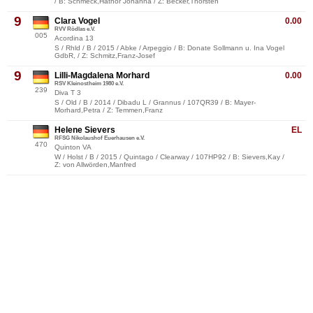
/ B: Schmeck,Hathor Johanna / Z: Becker,Thorsten
9
Clara Vogel
0.00
RVV Rödlas e.V.
005
Acordina 13
S / Rhld / B / 2015 / Abke / Arpeggio / B: Donate Sollmann u. Ina Vogel
GdbR, / Z: Schmitz,Franz-Josef
9
Lilli-Magdalena Morhard
0.00
RSV Kleinostheim 1980 e.V.
239
Diva T 3
S / Old / B / 2014 / Dibadu L / Grannus / 107QR39 / B: Mayer-
Morhard,Petra / Z: Temmen,Franz
Helene Sievers
EL
RFSG Nikolaushof Euerhausen e.V.
470
Quinton VA
W / Holst / B / 2015 / Quintago / Clearway / 107HP92 / B: Sievers,Kay /
Z: von Allwörden,Manfred