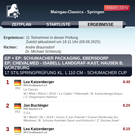
ANMELDEN
Maingau-Classics - Springen
ZEITPLAN
STARTLISTE
ERGEBNISSE
Ergebnisse:
11 Teilnehmer in dieser Prüfung.
Zuletzt aktualisiert um 18:11 Uhr (09.08.2025)
Richter:
Andre Braunsdorf
Dr. Michael Schlenzig
GP + EP: SCHUMACHER PACKAGING, EBERSDORF
EP: CHEVALMED - ISABELL LANDGRAF-KAST, HAUSEN B.
WÜRZBURG
17 STILSPRINGPRÜFUNG KL. L 110 CM - SCHUMACHER CUP
1
Lea Katzenberger
8.40
RFV Großbardorf e.V.
352
La Caruso
W / Rhld / RSchi / 2010 / La Calido / Fidermark / B: Katzenberger,Klaus
/ Z: Stegemann,Hartmut
2
Jan Buchinger
8.20
PSC Neudorf e.V.
051
C-Co
W / Westf / Db / 2018 / Cicero Z van Paemel / Cornet Obolensky (ex:
Windows / B: Schulze Averdiek Sport und Aufzucht / Z: Stücker,Josef
3
Lea Katzenberger
8.10
RFV Großbardorf e.V.