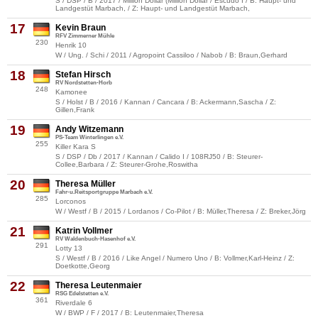
S / DSP / B / 2017 / Million Dollar (Million Dollar / Escudo I / B: Haupt- und
Landgestüt Marbach, / Z: Haupt- und Landgestüt Marbach,
17
Kevin Braun
RFV Zimmerner Mühle
230
Henrik 10
W / Ung. / Schi / 2011 / Agropoint Cassiloo / Nabob / B: Braun,Gerhard
18
Stefan Hirsch
RV Nordstetten-Horb
248
Kamonee
S / Holst / B / 2016 / Kannan / Cancara / B: Ackermann,Sascha / Z:
Gillen,Frank
19
Andy Witzemann
PS-Team Winterlingen e.V.
255
Killer Kara S
S / DSP / Db / 2017 / Kannan / Calido I / 108RJ50 / B: Steurer-
Collee,Barbara / Z: Steurer-Grohe,Roswitha
20
Theresa Müller
Fahr-u.Reitsportgruppe Marbach e.V.
285
Lorconos
W / Westf / B / 2015 / Lordanos / Co-Pilot / B: Müller,Theresa / Z: Breker,Jörg
21
Katrin Vollmer
RV Waldenbuch-Hasenhof e.V.
291
Lotty 13
S / Westf / B / 2016 / Like Angel / Numero Uno / B: Vollmer,Karl-Heinz / Z:
Doetkotte,Georg
22
Theresa Leutenmaier
RSG Edelstetten e.V.
361
Riverdale 6
W / BWP / F / 2017 / B: Leutenmaier,Theresa