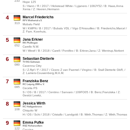
233
Hope 125
S / Hann / R / 2017 / Hickstead White / Lyjanero / 108JY52 / B: Haas,Anna
Xenia / Z: Heeren,Hermann
4
Marcel Friederichs
RFV Weihertal e.V.
313
Mubalu Field
W / KWPN / B / 2017 / Bubalu VDL / Vigo D'Arsouilles / B: Friederichs,Marcel /
Z: Fam. Koerhuis,
5
Jana Erkner
RK Pfullingen
052
Carello N.W.
W / Westf / B / 2018 / Carell / Pontifex / B: Erkner,Jana / Z: Wentrup,Norbert
6
Sebastian Dietterle
TV RG Gültstein
080
Cavenna Citty
S / Z.Rpf / F / 2017 / Cicero Z van Paemel / Vingino / B: Stall Dietterle GbR, /
Z: Lamers-Couwenberg,M.A.M.
7
Franziska Benz
RC Leipzig 2000 e. V.
085
Cecelia PS
S / OS / B / 2017 / Centino / Sanvaro / 109FO05 / B: Benz,Franziska / Z:
Gestüt Lewitz,
8
Jessica Wirth
RC Heiligenbronn
108
Chiquito W
H / OS / Schi / 2018 / Cristallo / Landgold / B: Wirth,Thomas / Z: Wirth,Thomas
9
Emma Pufke
RSZ Hohenzollern
122
Coccina