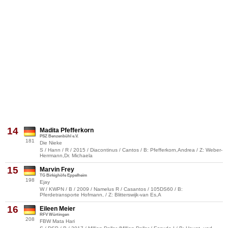
14
Madita Pfefferkorn
PSZ Benzenbühl e.V.
181
Die Nieke
S / Hann / R / 2015 / Diacontinus / Cantos / B: Pfefferkorn,Andrea / Z: Weber-
Herrmann,Dr. Michaela
15
Marvin Frey
TG Birkighöfe Eppelheim
198
Ejay
W / KWPN / B / 2009 / Namelus R / Casantos / 105DS60 / B:
Pferdetransporte Hofmann, / Z: Blitterswijk-van Es,A
16
Eileen Meier
RFV Würtingen
208
FBW Mata Hari