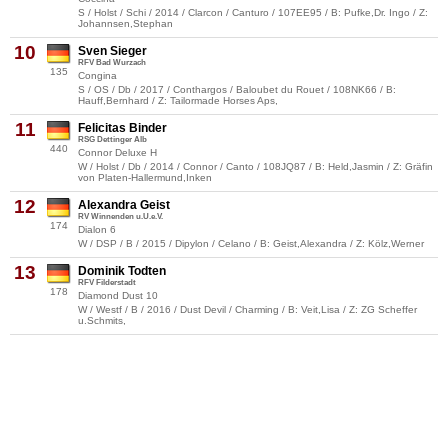
S / Holst / Schi / 2014 / Clarcon / Canturo / 107EE95 / B: Pufke,Dr. Ingo / Z:
Johannsen,Stephan
10
Sven Sieger
RFV Bad Wurzach
135
Congina
S / OS / Db / 2017 / Conthargos / Baloubet du Rouet / 108NK66 / B:
Hauff,Bernhard / Z: Tailormade Horses Aps,
11
Felicitas Binder
RSG Dettinger Alb
440
Connor Deluxe H
W / Holst / Db / 2014 / Connor / Canto / 108JQ87 / B: Held,Jasmin / Z: Gräfin
von Platen-Hallermund,Inken
12
Alexandra Geist
RV Winnenden u.U.e.V.
174
Dialon 6
W / DSP / B / 2015 / Dipylon / Celano / B: Geist,Alexandra / Z: Kölz,Werner
13
Dominik Todten
RFV Filderstadt
178
Diamond Dust 10
W / Westf / B / 2016 / Dust Devil / Charming / B: Veit,Lisa / Z: ZG Scheffer
u.Schmits,