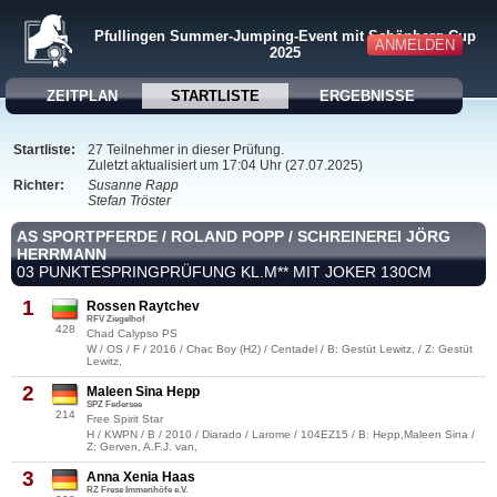
Pfullingen Summer-Jumping-Event mit Schönberg-Cup
ANMELDEN
2025
ZEITPLAN
STARTLISTE
ERGEBNISSE
Startliste:
27 Teilnehmer in dieser Prüfung.
Zuletzt aktualisiert um 17:04 Uhr (27.07.2025)
Richter:
Susanne Rapp
Stefan Tröster
AS SPORTPFERDE / ROLAND POPP / SCHREINEREI JÖRG
HERRMANN
03 PUNKTESPRINGPRÜFUNG KL.M** MIT JOKER 130CM
1
Rossen Raytchev
RFV Ziegelhof
428
Chad Calypso PS
W / OS / F / 2016 / Chac Boy (H2) / Centadel / B: Gestüt Lewitz, / Z: Gestüt
Lewitz,
2
Maleen Sina Hepp
SPZ Federsee
214
Free Spirit Star
H / KWPN / B / 2010 / Diarado / Larome / 104EZ15 / B: Hepp,Maleen Sina /
Z: Gerven, A.F.J. van,
3
Anna Xenia Haas
RZ Frese Immenhöfe e.V.