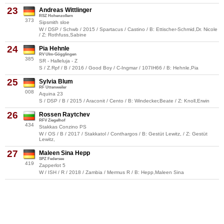
23
Andreas Wittlinger
RSZ Hohenzollern
373
Sipsmith sloe
W / DSP / Schwb / 2015 / Spartacus / Castino / B: Ettischer-Schmid,Dr. Nicole
/ Z: Rothfuss,Sabine
24
Pia Hehnle
RV Ulm-Gögglingen
385
SR - Halleluja - Z
S / Z.Rpf / B / 2016 / Good Boy / C-Ingmar / 107IH66 / B: Hehnle,Pia
25
Sylvia Blum
RF Uttenweiler
008
Aquina 23
S / DSP / B / 2015 / Araconit / Cento / B: Windecker,Beate / Z: Knoll,Erwin
26
Rossen Raytchev
RFV Ziegelhof
434
Stakkas Conzino PS
W / OS / B / 2017 / Stakkatol / Conthargos / B: Gestüt Lewitz, / Z: Gestüt
Lewitz,
27
Maleen Sina Hepp
SPZ Federsee
419
Zapperlot 5
W / ISH / R / 2018 / Zambia / Mermus R / B: Hepp,Maleen Sina