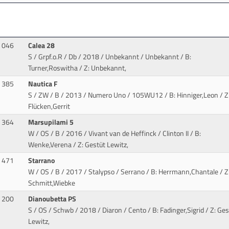
046
Calea 28
S / Grpf.o.R / Db / 2018 / Unbekannt / Unbekannt
/ B:
Turner,Roswitha / Z: Unbekannt,
385
Nautica F
S / ZW / B / 2013 / Numero Uno
/ 105WU12 / B: Hinniger,Leon / Z
Flücken,Gerrit
364
Marsupilami 5
W / OS / B / 2016 / Vivant van de Heffinck / Clinton II
/ B:
Wenke,Verena / Z: Gestüt Lewitz,
471
Starrano
W / OS / B / 2017 / Stalypso / Serrano
/ B: Herrmann,Chantale / Z
Schmitt,Wiebke
200
Dianoubetta PS
S / OS / Schwb / 2018 / Diaron / Cento
/ B: Fadinger,Sigrid / Z: Ges
Lewitz,