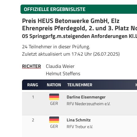
OFFIZIELLE ERGEBNISLISTE
Preis HEUS Betonwerke GmbH, Elz
Ehrenpreis Pferdegold, 2. und 3. Platz
05 Springprfg.m.steigenden Anforderungen Kl
24 Teilnehmer in dieser Prüfung.
Zuletzt aktualisiert um 17:42 Uhr (26.07.2025)
RICHTER
Claudia Weier
Helmut Steffens
RANG
NATION
TEILNEHMER
1
Darline Eisenmenger
GER
RFV Niederzeuzheim e.V.
2
Lina Schmitz
GER
RFV Trebur e.V.