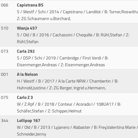
066
Capistrana BS
S / Westf / Schi / 2014 / Capistrano / Landilot
/ B: Turner,Roswitha
Z: ZG Schaumann u.Borchard,
510
Wanja 457
S / Old / B / 2016 / Cachassini / Chequille
/ B: Rühl,Stefan / Z:
Rühl,Stefan
073
Carla 292
S / DSP / Schi / 2019 / Cambridge / First Verdi
/ B:
Eisenmenger,Andreas / Z: Eisenmenger,Andreas
001
A la Nelson
H / Westf / B / 2017 / A la Carte NRW / Chambertin
/ B:
Huhnold,Justine / Z: ZG Berger, Ingrid u.Hermann,
075
Carlo Z 3
W / Z.Rpf / B / 2018 / Conteur / Acorado I
/ 108UA17 / B:
Schäfer,Stefan / Z: Schipper,Helmut
344
Lollipop 167
W / Old / B / 2013 / Lyjanero / Alabaster
/ B: Frey,Valentina Marie /
Schneider,Jenny