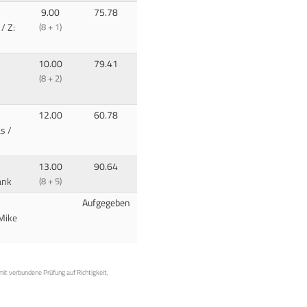
9.00
75.78
/ Z:
(8 + 1)
10.00
79.41
(8 + 2)
12.00
60.78
s /
13.00
90.64
ank
(8 + 5)
Aufgegeben
Mike
mit verbundene Prüfung auf Richtigkeit,