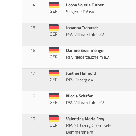
14
Loona Valerie Turner
GER
Siegener RV e.V.
15
Johanna Trabusch
GER
PSV Villmar/Lahn e.V.
16
Darline Eisenmenger
GER
RFV Niederzeuzheim e.V.
17
Justine Huhnold
GER
RFV Kirberg e.V.
18
Nicole Schäfer
GER
PSV Villmar/Lahn e.V.
19
Valentina Marie Frey
GER
RFV St. Georg Oberursel-
Bommersheim