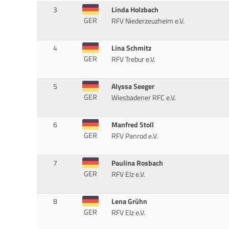
3
Linda Holzbach
GER
RFV Niederzeuzheim e.V.
4
Lina Schmitz
GER
RFV Trebur e.V.
5
Alyssa Seeger
GER
Wiesbadener RFC e.V.
6
Manfred Stoll
GER
RFV Panrod e.V.
7
Paulina Rosbach
GER
RFV Elz e.V.
8
Lena Grühn
GER
RFV Elz e.V.