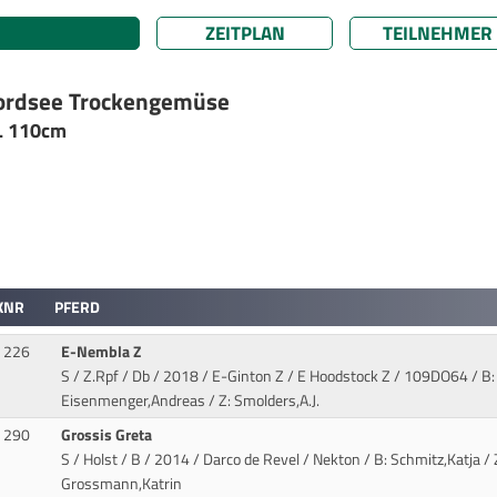
ZEITPLAN
TEILNEHMER
 Nordsee Trockengemüse
.L 110cm
KNR
PFERD
226
E-Nembla Z
S / Z.Rpf / Db / 2018 / E-Ginton Z / E Hoodstock Z
/ 109DO64 / B:
Eisenmenger,Andreas / Z: Smolders,A.J.
290
Grossis Greta
S / Holst / B / 2014 / Darco de Revel / Nekton
/ B: Schmitz,Katja / 
Grossmann,Katrin