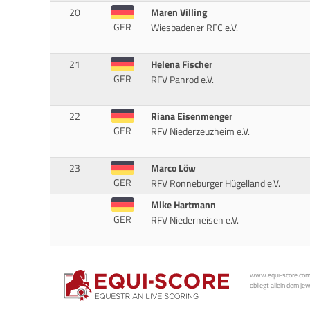
20
Maren Villing
GER
Wiesbadener RFC e.V.
21
Helena Fischer
GER
RFV Panrod e.V.
22
Riana Eisenmenger
GER
RFV Niederzeuzheim e.V.
23
Marco Löw
GER
RFV Ronneburger Hügelland e.V.
Mike Hartmann
GER
RFV Niederneisen e.V.
www.equi-score.com i
obliegt allein dem je