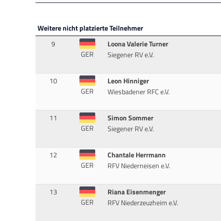
Weitere nicht platzierte Teilnehmer
9
Loona Valerie Turner
GER
Siegener RV e.V.
10
Leon Hinniger
GER
Wiesbadener RFC e.V.
11
Simon Sommer
GER
Siegener RV e.V.
12
Chantale Herrmann
GER
RFV Niederneisen e.V.
13
Riana Eisenmenger
GER
RFV Niederzeuzheim e.V.