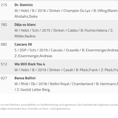
215
Dr. Dominic
W / Holst / B / 2016 / Dinken / Champion Du Lys
/ B: Villing,Maren 
Ahsbahs,Deike
182
Déja vu blanc
W / Holst / Schi / 2015 / Dinken / Calato
/ B: Fischer,Helena / Z:
Möller,Nadine
082
Cascara 39
S / DSP / Schi / 2019 / Cascais / Grawido
/ B: Eisenmenger,Andrea
Z: Eisenmenger,Andreas
512
We Will Rock You 4
W / Holst / B / 2019 / Dinken / Casall
/ B: Plock,Frank / Z: Plock,Fr
027
Bence Bellini
W / Rhld / Db / 2018 / Bellini Royal / Chamberland
/ B: Hartmann,
/ Z: Gestüt Letter Berg,
st eine Plattform, ausschließlich zur Veröffentlichung von Ergebnissen. Das Einstellen der Ergebnisse und da
weiligen Veranstalter bzw. Einsteller von Start- und Ergebnislisten.