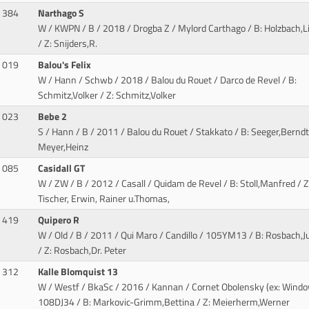
384
Narthago S
W / KWPN / B / 2018 / Drogba Z / Mylord Carthago
/ B: Holzbach,L
/ Z: Snijders,R.
019
Balou's Felix
W / Hann / Schwb / 2018 / Balou du Rouet / Darco de Revel
/ B:
Schmitz,Volker / Z: Schmitz,Volker
023
Bebe 2
S / Hann / B / 2011 / Balou du Rouet / Stakkato
/ B: Seeger,Berndt 
Meyer,Heinz
085
Casidall GT
W / ZW / B / 2012 / Casall / Quidam de Revel
/ B: Stoll,Manfred / Z
Tischer, Erwin, Rainer u.Thomas,
419
Quipero R
W / Old / B / 2011 / Qui Maro / Candillo
/ 105YM13 / B: Rosbach,Ju
/ Z: Rosbach,Dr. Peter
312
Kalle Blomquist 13
W / Westf / BkaSc / 2016 / Kannan / Cornet Obolensky (ex: Wind
108DJ34 / B: Markovic-Grimm,Bettina / Z: Meierherm,Werner