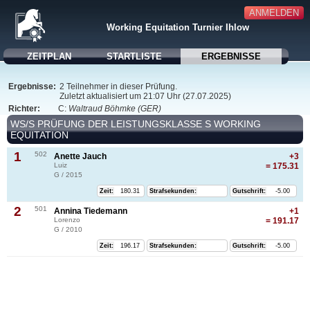
ANMELDEN
Working Equitation Turnier Ihlow
ZEITPLAN
STARTLISTE
ERGEBNISSE
Ergebnisse:
2 Teilnehmer in dieser Prüfung.
Zuletzt aktualisiert um 21:07 Uhr (27.07.2025)
Richter:
C:
Waltraud Böhmke (GER)
WS/S PRÜFUNG DER LEISTUNGSKLASSE S WORKING
EQUITATION
1
502
Anette Jauch
+3
Luiz
= 175.31
G / 2015
Zeit:
180.31
Strafsekunden:
Gutschrift:
-5.00
2
501
Annina Tiedemann
+1
Lorenzo
= 191.17
G / 2010
Zeit:
196.17
Strafsekunden:
Gutschrift:
-5.00