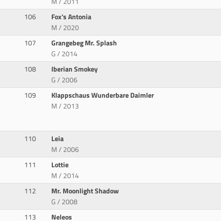
M / 2011
106
Fox's Antonia
M / 2020
107
Grangebeg Mr. Splash
G / 2014
108
Iberian Smokey
G / 2006
109
Klappschaus Wunderbare Daimler
M / 2013
110
Leia
M / 2006
111
Lottie
M / 2014
112
Mr. Moonlight Shadow
G / 2008
113
Neleos