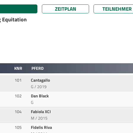
ZEITPLAN
TEILNEHMER
 Equitation
KNR
PFERD
101
Cantagallo
G / 2019
102
Dan Black
G
104
Fabiola XCI
M / 2015
105
Fidelis Riva