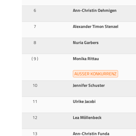
6
Ann-Christin Oehmigen
7
Alexander Timon Stenzel
8
Nuria Garbers
( 9 )
Monika Rittau
AUSSER KONKURRENZ
10
Jennifer Schuster
11
Ulrike Jacobi
12
Lea Möllenbeck
13
Ann-Christin Funda