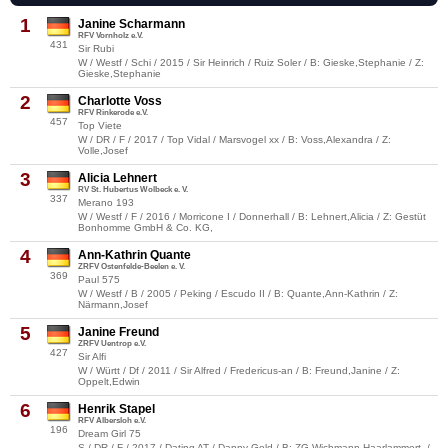
1
Janine Scharmann
RFV Vornholz e.V.
431
Sir Rubi
W / Westf / Schi / 2015 / Sir Heinrich / Ruiz Soler / B: Gieske,Stephanie / Z:
Gieske,Stephanie
2
Charlotte Voss
RFV Rinkerode e.V.
457
Top Viete
W / DR / F / 2017 / Top Vidal / Marsvogel xx / B: Voss,Alexandra / Z:
Volle,Josef
3
Alicia Lehnert
RV St. Hubertus Wolbeck e. V.
337
Merano 193
W / Westf / F / 2016 / Morricone I / Donnerhall / B: Lehnert,Alicia / Z: Gestüt
Bonhomme GmbH & Co. KG,
4
Ann-Kathrin Quante
ZRFV Ostenfelde-Beelen e. V.
369
Paul 575
W / Westf / B / 2005 / Peking / Escudo II / B: Quante,Ann-Kathrin / Z:
Närmann,Josef
5
Janine Freund
ZRFV Uentrop e.V.
427
Sir Alfi
W / Württ / Df / 2011 / Sir Alfred / Fredericus-an / B: Freund,Janine / Z:
Oppelt,Edwin
6
Henrik Stapel
RFV Albersloh e.V.
196
Dream Girl 75
S / DR / F / 2017 / Dating AT / Danny Gold / B: ZG Wichmann-Haarlammert, /