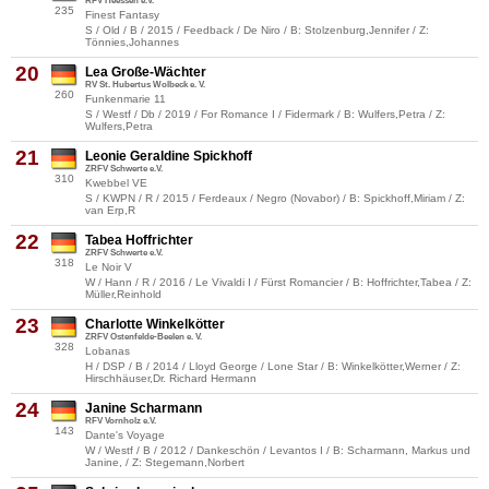
RFV Heessen e.V.
235
Finest Fantasy
S / Old / B / 2015 / Feedback / De Niro / B: Stolzenburg,Jennifer / Z:
Tönnies,Johannes
20
Lea Große-Wächter
RV St. Hubertus Wolbeck e. V.
260
Funkenmarie 11
S / Westf / Db / 2019 / For Romance I / Fidermark / B: Wulfers,Petra / Z:
Wulfers,Petra
21
Leonie Geraldine Spickhoff
ZRFV Schwerte e.V.
310
Kwebbel VE
S / KWPN / R / 2015 / Ferdeaux / Negro (Novabor) / B: Spickhoff,Miriam / Z:
van Erp,R
22
Tabea Hoffrichter
ZRFV Schwerte e.V.
318
Le Noir V
W / Hann / R / 2016 / Le Vivaldi I / Fürst Romancier / B: Hoffrichter,Tabea / Z:
Müller,Reinhold
23
Charlotte Winkelkötter
ZRFV Ostenfelde-Beelen e. V.
328
Lobanas
H / DSP / B / 2014 / Lloyd George / Lone Star / B: Winkelkötter,Werner / Z:
Hirschhäuser,Dr. Richard Hermann
24
Janine Scharmann
RFV Vornholz e.V.
143
Dante's Voyage
W / Westf / B / 2012 / Dankeschön / Levantos I / B: Scharmann, Markus und
Janine, / Z: Stegemann,Norbert