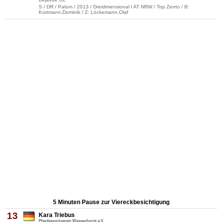
S / DR / Palom / 2013 / Dreidimensional I AT NRW / Top Zento / B:
Kortmann,Dominik / Z: Löckemann,Olaf
5 Minuten Pause zur Viereckbesichtigung
13
Kara Triebus
Pferdesportverein Wessenhorst e.V.