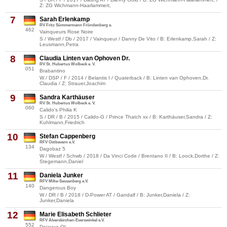
Z: ZG Wichmann-Haarlammert,
7
Sarah Erlenkamp
RV Fritz Sümmermann Fröndenberg e.
462
Vainqueurs Rose Noire
S / Westf / Db / 2017 / Vainqueur / Danny De Vito / B: Erlenkamp,Sarah / Z:
Leusmann,Petra
8
Claudia Linten van Ophoven Dr.
RV St. Hubertus Wolbeck e. V.
051
Brabantino
W / DSP / F / 2014 / Belantis I / Quaterback / B: Linten van Ophoven,Dr.
Claudia / Z: Strauer,Joachim
9
Sandra Karthäuser
RV St. Hubertus Wolbeck e. V.
060
Calido's Philia K
S / DR / B / 2015 / Calido-G / Prince Thatch xx / B: Karthäuser,Sandra / Z:
Kuhlmann,Friedrich
10
Stefan Cappenberg
RFV Ostbevern e.V.
134
Dagobaz 5
W / Westf / Schwb / 2018 / Da Vinci Code / Brentano II / B: Loock,Dorthe / Z:
Stegemann,Daniel
11
Daniela Junker
RFV Milte-Sassenberg e.V.
140
Dangerous Boy
W / DR / B / 2018 / D-Power AT / Gandalf / B: Junker,Daniela / Z:
Junker,Daniela
12
Marie Elisabeth Schlieter
RFV Alverskirchen-Everswinkel e.V.
552
Dejavue OL