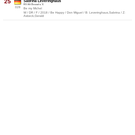
25
Sabrina Leveringhaus
RV Alt Bossel e. V.
028
Be my Michel
W / DR / F / 2018 / Be Happy / Don Miguel / B: Leveringhaus,Sabrina / Z:
Asbeck,Gerald