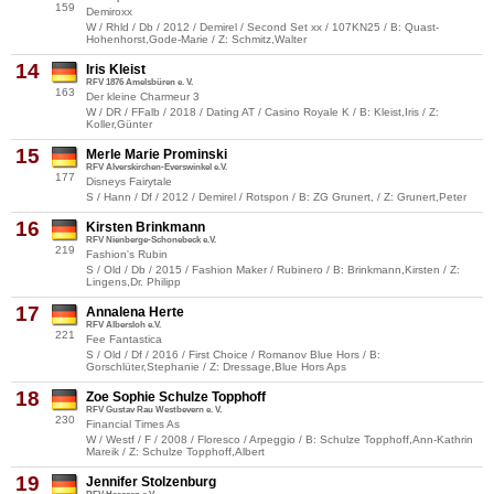
159
Demiroxx
W / Rhld / Db / 2012 / Demirel / Second Set xx / 107KN25 / B: Quast-
Hohenhorst,Gode-Marie / Z: Schmitz,Walter
14
Iris Kleist
RFV 1876 Amelsbüren e. V.
163
Der kleine Charmeur 3
W / DR / FFalb / 2018 / Dating AT / Casino Royale K / B: Kleist,Iris / Z:
Koller,Günter
15
Merle Marie Prominski
RFV Alverskirchen-Everswinkel e.V.
177
Disneys Fairytale
S / Hann / Df / 2012 / Demirel / Rotspon / B: ZG Grunert, / Z: Grunert,Peter
16
Kirsten Brinkmann
RFV Nienberge-Schonebeck e.V.
219
Fashion's Rubin
S / Old / Db / 2015 / Fashion Maker / Rubinero / B: Brinkmann,Kirsten / Z:
Lingens,Dr. Philipp
17
Annalena Herte
RFV Albersloh e.V.
221
Fee Fantastica
S / Old / Df / 2016 / First Choice / Romanov Blue Hors / B:
Gorschlüter,Stephanie / Z: Dressage,Blue Hors Aps
18
Zoe Sophie Schulze Topphoff
RFV Gustav Rau Westbevern e. V.
230
Financial Times As
W / Westf / F / 2008 / Floresco / Arpeggio / B: Schulze Topphoff,Ann-Kathrin
Mareik / Z: Schulze Topphoff,Albert
19
Jennifer Stolzenburg