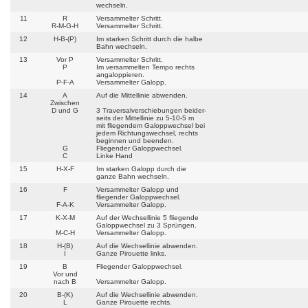
wechseln.
11
R
Versammelter Schritt.
R-M-G-H
Versammelter Schritt.
12
H-B-(P)
Im starken Schritt durch die halbe
Bahn wechseln.
13
Vor P
Versammelter Schritt.
P
Im versammelten Tempo rechts
angaloppieren.
P-F-A
Versammelter Galopp.
14
A
Auf die Mittellinie abwenden.
Zwischen
D und G
3 Traversalverschiebungen beider-
seits der Mittellinie zu 5-10-5 m
mit fliegendem Galoppwechsel bei
jedem Richtungswechsel, rechts
beginnen und beenden.
G
Fliegender Galoppwechsel.
C
Linke Hand
15
H-X-F
Im starken Galopp durch die
ganze Bahn wechseln.
16
F
Versammelter Galopp und
fliegender Galoppwechsel.
F-A-K
Versammelter Galopp.
17
K-X-M
Auf der Wechsellinie 5 fliegende
Galoppwechsel zu 3 Sprüngen.
M-C-H
Versammelter Galopp.
18
H-(B)
Auf die Wechsellinie abwenden.
I
Ganze Pirouette links.
19
B
Fliegender Galoppwechsel.
Vor und
nach B
Versammelter Galopp.
20
B-(K)
Auf die Wechsellinie abwenden.
L
Ganze Pirouette rechts.