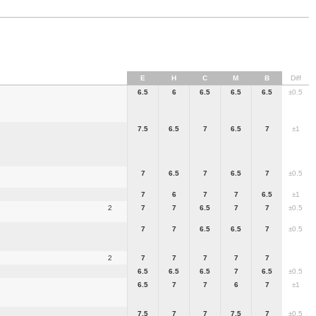
E
H
C
M
B
Diff
6.5
6
6.5
6.5
6.5
±0.5
7.5
6.5
7
6.5
7
±1
7
6.5
7
6.5
7
±0.5
7
6
7
7
6.5
±1
2
7
7
6.5
7
7
±0.5
7
7
6.5
6.5
7
±0.5
2
7
7
7
7
7
6.5
6.5
6.5
7
6.5
±0.5
6.5
7
7
6
7
±1
7.5
7
7
7.5
7
±0.5