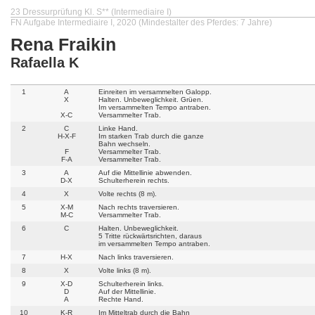
23 Dressurprüfung Kl. S** (Intermediaire I)
FN Aufgabe Intermediaire I, 2020 (Mindestalter des Pferdes: 7 Jahre)
Rena Fraikin
Rafaella K
1
A
Einreiten im versammelten Galopp.
X
Halten. Unbeweglichkeit. Grüen.
Im versammelten Tempo antraben.
X-C
Versammelter Trab.
2
C
Linke Hand.
H-X-F
Im starken Trab durch die ganze
Bahn wechseln.
F
Versammelter Trab.
F-A
Versammelter Trab.
3
A
Auf die Mittellinie abwenden.
D-X
Schulterherein rechts.
4
X
Volte rechts (8 m).
5
X-M
Nach rechts traversieren.
M-C
Versammelter Trab.
6
C
Halten. Unbeweglichkeit.
5 Tritte rückwärtsrichten, daraus
im versammelten Tempo antraben.
7
H-X
Nach links traversieren.
8
X
Volte links (8 m).
9
X-D
Schulterherein links.
D
Auf der Mittellinie.
A
Rechte Hand.
10
K-R
Im Mitteltrab durch die Bahn