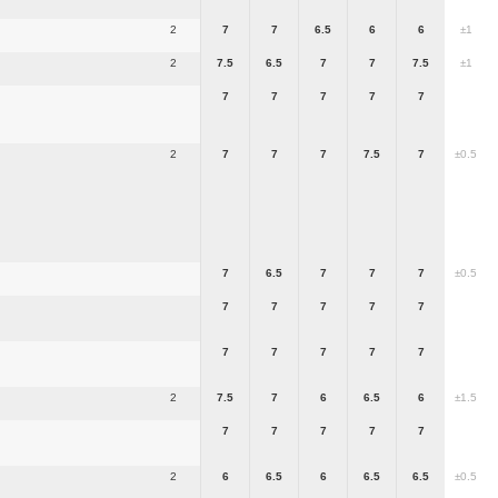
2
7
7
6.5
6
6
±1
2
7.5
6.5
7
7
7.5
±1
7
7
7
7
7
2
7
7
7
7.5
7
±0.5
7
6.5
7
7
7
±0.5
7
7
7
7
7
7
7
7
7
7
2
7.5
7
6
6.5
6
±1.5
7
7
7
7
7
2
6
6.5
6
6.5
6.5
±0.5