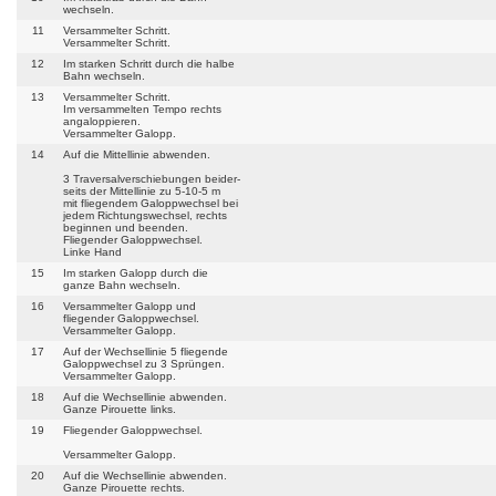
wechseln.
11
Versammelter Schritt.
Versammelter Schritt.
12
Im starken Schritt durch die halbe
Bahn wechseln.
13
Versammelter Schritt.
Im versammelten Tempo rechts
angaloppieren.
Versammelter Galopp.
14
Auf die Mittellinie abwenden.
3 Traversalverschiebungen beider-
seits der Mittellinie zu 5-10-5 m
mit fliegendem Galoppwechsel bei
jedem Richtungswechsel, rechts
beginnen und beenden.
Fliegender Galoppwechsel.
Linke Hand
15
Im starken Galopp durch die
ganze Bahn wechseln.
16
Versammelter Galopp und
fliegender Galoppwechsel.
Versammelter Galopp.
17
Auf der Wechsellinie 5 fliegende
Galoppwechsel zu 3 Sprüngen.
Versammelter Galopp.
18
Auf die Wechsellinie abwenden.
Ganze Pirouette links.
19
Fliegender Galoppwechsel.
Versammelter Galopp.
20
Auf die Wechsellinie abwenden.
Ganze Pirouette rechts.