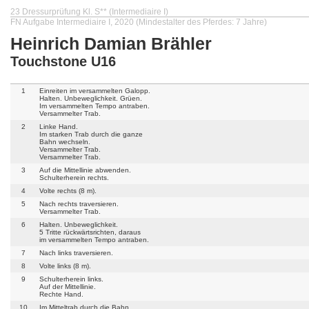
23 Dressurprüfung Kl. S** (Intermediaire I)
FN Aufgabe Intermediaire I, 2020 (Mindestalter des Pferdes: 7 Jahre)
Heinrich Damian Brähler
Touchstone U16
1
Einreiten im versammelten Galopp.
Halten. Unbeweglichkeit. Grüen.
Im versammelten Tempo antraben.
Versammelter Trab.
2
Linke Hand.
Im starken Trab durch die ganze
Bahn wechseln.
Versammelter Trab.
Versammelter Trab.
3
Auf die Mittellinie abwenden.
Schulterherein rechts.
4
Volte rechts (8 m).
5
Nach rechts traversieren.
Versammelter Trab.
6
Halten. Unbeweglichkeit.
5 Tritte rückwärtsrichten, daraus
im versammelten Tempo antraben.
7
Nach links traversieren.
8
Volte links (8 m).
9
Schulterherein links.
Auf der Mittellinie.
Rechte Hand.
10
Im Mitteltrab durch die Bahn