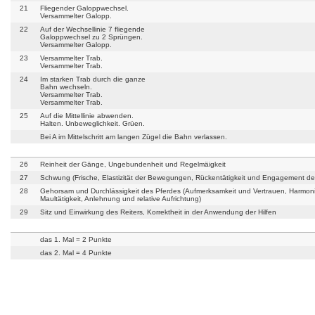
21
Fliegender Galoppwechsel.
Versammelter Galopp.
22
Auf der Wechsellinie 7 fliegende
Galoppwechsel zu 2 Sprüngen.
Versammelter Galopp.
23
Versammelter Trab.
Versammelter Trab.
24
Im starken Trab durch die ganze
Bahn wechseln.
Versammelter Trab.
Versammelter Trab.
25
Auf die Mittellinie abwenden.
Halten. Unbeweglichkeit. Grüen.
Bei A im Mittelschritt am langen Zügel die Bahn verlassen.
26
Reinheit der Gänge, Ungebundenheit und Regelmäigkeit
27
Schwung (Frische, Elastizität der Bewegungen, Rückentätigkeit und Engagement de
28
Gehorsam und Durchlässigkeit des Pferdes (Aufmerksamkeit und Vertrauen, Harmoni
Maultätigkeit, Anlehnung und relative Aufrichtung)
29
Sitz und Einwirkung des Reiters, Korrektheit in der Anwendung der Hilfen
das 1. Mal = 2 Punkte
das 2. Mal = 4 Punkte