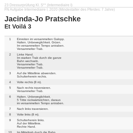
23 Dressurprüfung Kl. S** (Intermediaire I)
FN Aufgabe Intermediaire I, 2020 (Mindestalter des Pferdes: 7 Jahre)
Jacinda-Jo Pratschke
Et Voilá 3
1
Einreiten im versammelten Galopp.
Halten. Unbeweglichkeit. Grüen.
Im versammelten Tempo antraben.
Versammelter Trab.
2
Linke Hand.
Im starken Trab durch die ganze
Bahn wechseln.
Versammelter Trab.
Versammelter Trab.
3
Auf die Mittellinie abwenden.
Schulterherein rechts.
4
Volte rechts (8 m).
5
Nach rechts traversieren.
Versammelter Trab.
6
Halten. Unbeweglichkeit.
5 Tritte rückwärtsrichten, daraus
im versammelten Tempo antraben.
7
Nach links traversieren.
8
Volte links (8 m).
9
Schulterherein links.
Auf der Mittellinie.
Rechte Hand.
10
Im Mitteltrab durch die Bahn