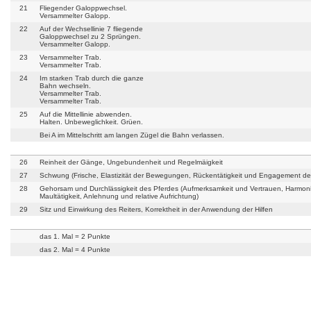
21
Fliegender Galoppwechsel.
Versammelter Galopp.
22
Auf der Wechsellinie 7 fliegende
Galoppwechsel zu 2 Sprüngen.
Versammelter Galopp.
23
Versammelter Trab.
Versammelter Trab.
24
Im starken Trab durch die ganze
Bahn wechseln.
Versammelter Trab.
Versammelter Trab.
25
Auf die Mittellinie abwenden.
Halten. Unbeweglichkeit. Grüen.
Bei A im Mittelschritt am langen Zügel die Bahn verlassen.
26
Reinheit der Gänge, Ungebundenheit und Regelmäigkeit
27
Schwung (Frische, Elastizität der Bewegungen, Rückentätigkeit und Engagement de
28
Gehorsam und Durchlässigkeit des Pferdes (Aufmerksamkeit und Vertrauen, Harmoni
Maultätigkeit, Anlehnung und relative Aufrichtung)
29
Sitz und Einwirkung des Reiters, Korrektheit in der Anwendung der Hilfen
das 1. Mal = 2 Punkte
das 2. Mal = 4 Punkte