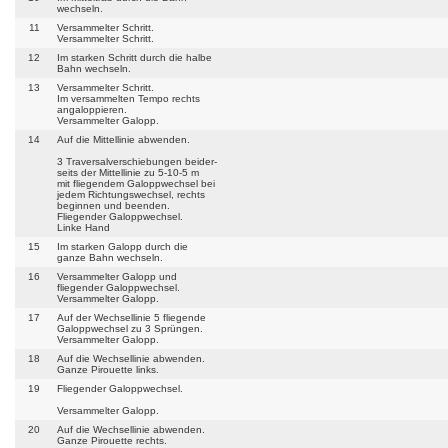
wechseln.
11
Versammelter Schritt.
Versammelter Schritt.
12
Im starken Schritt durch die halbe
Bahn wechseln.
13
Versammelter Schritt.
Im versammelten Tempo rechts
angaloppieren.
Versammelter Galopp.
14
Auf die Mittellinie abwenden.
3 Traversalverschiebungen beider-
seits der Mittellinie zu 5-10-5 m
mit fliegendem Galoppwechsel bei
jedem Richtungswechsel, rechts
beginnen und beenden.
Fliegender Galoppwechsel.
Linke Hand
15
Im starken Galopp durch die
ganze Bahn wechseln.
16
Versammelter Galopp und
fliegender Galoppwechsel.
Versammelter Galopp.
17
Auf der Wechsellinie 5 fliegende
Galoppwechsel zu 3 Sprüngen.
Versammelter Galopp.
18
Auf die Wechsellinie abwenden.
Ganze Pirouette links.
19
Fliegender Galoppwechsel.
Versammelter Galopp.
20
Auf die Wechsellinie abwenden.
Ganze Pirouette rechts.