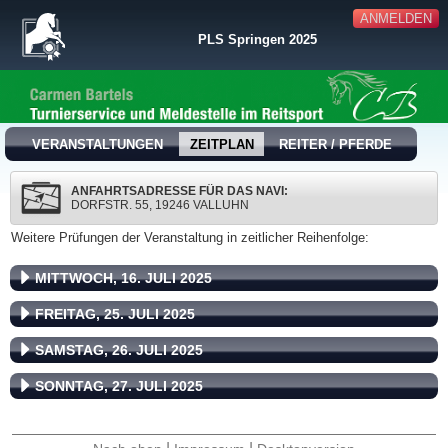
ANMELDEN
PLS Springen 2025
VERANSTALTUNGEN
ZEITPLAN
REITER / PFERDE
ANFAHRTSADRESSE FÜR DAS NAVI:
DORFSTR. 55, 19246 VALLUHN
Weitere Prüfungen der Veranstaltung in zeitlicher Reihenfolge:
MITTWOCH, 16. JULI 2025
FREITAG, 25. JULI 2025
SAMSTAG, 26. JULI 2025
SONNTAG, 27. JULI 2025