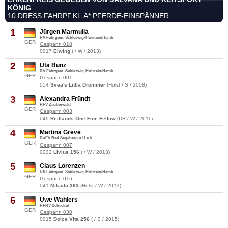
KÖNIG
10 DRESS.FAHRPF.KL.A* PFERDE-EINSPÄNNER
1
Jürgen Marmulla
RV Fahrgem. Schleswig-Holstein/Hamb
GER
Gespann 018
:
0017
Elwing
( / W / 2013)
2
Uta Bünz
RV Fahrgem. Schleswig-Holstein/Hamb
GER
Gespann 001
:
054
Svea's Littla Drömmer
(Holst / S / 2008)
3
Alexandra Fründt
RFV Zauberwald
GER
Gespann 003
:
049
Reitlands One Fine Fellow
(DR / W / 2011)
4
Martina Greve
RuFV Bad Segeberg u.U.e.V.
GER
Gespann 007
:
0032
Livius 156
( / W / 2013)
5
Claus Lorenzen
RV Fahrgem. Schleswig-Holstein/Hamb
GER
Gespann 016
:
041
Mikado 383
(Holst / W / 2013)
6
Uwe Wahlers
RFRV Scheeßel
GER
Gespann 030
:
0015
Dolce Vita 256
( / S / 2015)