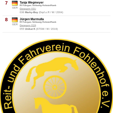
7
Tanja Wegmeyer
RV Fahrgem. Schleswig-Holstein/Hamb
GER
Gespann 031
:
036
Marky-Boy
(Grpf.o.R / W / 2004)
8
Jürgen Marmulla
RV Fahrgem. Schleswig-Holstein/Hamb
GER
Gespann 019
:
055
Unikat K
(STSW / W / 2019)