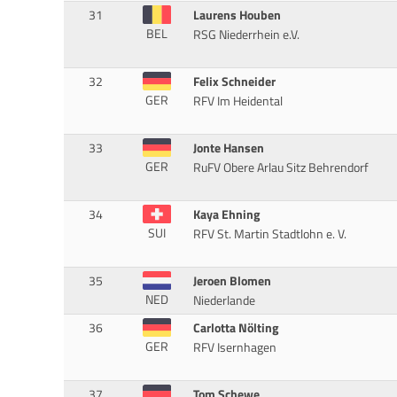
31
Laurens Houben
BEL
RSG Niederrhein e.V.
32
Felix Schneider
GER
RFV Im Heidental
33
Jonte Hansen
GER
RuFV Obere Arlau Sitz Behrendorf
34
Kaya Ehning
SUI
RFV St. Martin Stadtlohn e. V.
35
Jeroen Blomen
NED
Niederlande
36
Carlotta Nölting
GER
RFV Isernhagen
37
Tom Schewe