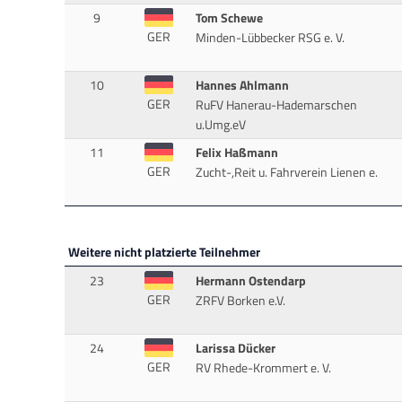
9
Tom Schewe
GER
Minden-Lübbecker RSG e. V.
10
Hannes Ahlmann
GER
RuFV Hanerau-Hademarschen
u.Umg.eV
11
Felix Haßmann
GER
Zucht-,Reit u. Fahrverein Lienen e.
Weitere nicht platzierte Teilnehmer
23
Hermann Ostendarp
GER
ZRFV Borken e.V.
24
Larissa Dücker
GER
RV Rhede-Krommert e. V.