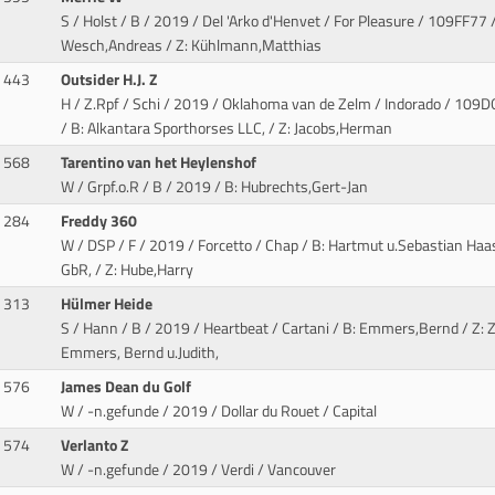
S / Holst / B / 2019 / Del 'Arko d'Henvet / For Pleasure
/ 109FF77 /
Wesch,Andreas / Z: Kühlmann,Matthias
443
Outsider H.J. Z
H / Z.Rpf / Schi / 2019 / Oklahoma van de Zelm / Indorado
/ 109D
/ B: Alkantara Sporthorses LLC, / Z: Jacobs,Herman
568
Tarentino van het Heylenshof
W / Grpf.o.R / B / 2019
/ B: Hubrechts,Gert-Jan
284
Freddy 360
W / DSP / F / 2019 / Forcetto / Chap
/ B: Hartmut u.Sebastian Haa
GbR, / Z: Hube,Harry
313
Hülmer Heide
S / Hann / B / 2019 / Heartbeat / Cartani
/ B: Emmers,Bernd / Z: 
Emmers, Bernd u.Judith,
576
James Dean du Golf
W / -n.gefunde / 2019 / Dollar du Rouet / Capital
574
Verlanto Z
W / -n.gefunde / 2019 / Verdi / Vancouver