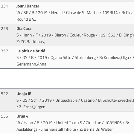
331
Jour J Dancer
W / SF / B / 2019 / Herald / Gipsy de St Martin
/ 109BI14 / B: Clea
Round B.V.,
223
Dia Cara
S / Hann / F / 2019 / Diaron / Couleur Rouge
/ 109HS53 / B: Ding,Y
Z: ZG Backhaus,
357
Le pitit de bridé
S / OS / B / 2019 / Ogano Sitte / Stolzenberg
/ B: Kornilova,Olga / 
Gerlemann,Anna
522
Unaja JE
S / OS / Schi / 2019 / Untouchable / Castino
/ B: Schulte-Zweckel,
/ Z: Ernst,Jürgen
535
Urus 4
W / Hann / B / 2019 / United Touch S / Zinedine
/ 108YN06 / B:
Ausbildungs.-u.Turnierstall Inholte / Z: Berns,Dr. Walter