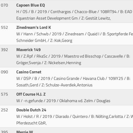
070
Capoen Blue EQ
H / OS / B / 2019 / Conthargos / Chacco-Blue
/ 108RT94 / B: EAD
Equestrian Asset Development Gm / Z: Gestüt Lewitz,
552
Zinedream's Lord K
W / Hann / Schwb / 2019 / Zinedream / Quaid I
/ B: Sportpferde Fe
Schneider GmbH, / Z: Kok,Georg
392
Maverick 149
W / Z.Rpf / RkaSc / 2019 / Maestro vd Bisschop / Cascavelle
/ B:
Gröger,Svenja / Z: Nickelsen,Henning
090
Casino Cornet
W / DSP / B / 2019 / Casino Grande / Havana Club
/ 109IY25 / B:
Sosath,Gerd / Z: Schulze-Averdiek,Antonius
575
Off Course H.J. Z
W / -n.gefunde / 2019 / Oklahoma vd. Zelm / Douglas
252
Double Dutch 24
W / Holst / R / 2019 / Diarado / Quintero
/ B: Nölting,Carlotta / Z: 
Pferdezucht GbR,
395
Merrie W