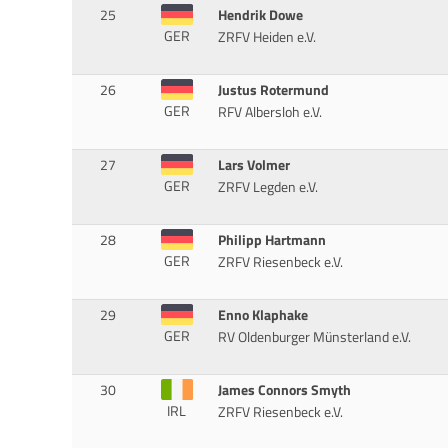
25
Hendrik Dowe
GER
ZRFV Heiden e.V.
26
Justus Rotermund
GER
RFV Albersloh e.V.
27
Lars Volmer
GER
ZRFV Legden e.V.
28
Philipp Hartmann
GER
ZRFV Riesenbeck e.V.
29
Enno Klaphake
GER
RV Oldenburger Münsterland e.V.
30
James Connors Smyth
IRL
ZRFV Riesenbeck e.V.