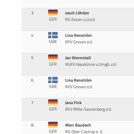
3
Josch Löhden
GER
RV Zeven u.U.e.V.
4
Lina Renström
SWE
RFV Greven e.V.
5
Jan Wormstall
GER
RUFV Haselünne u.Umgb. e.V.
6
Lina Renström
SWE
RFV Greven e.V.
7
Jana Fink
GER
RFV Milte-Sassenberg e.V.
8
Marc Baudach
GER
RG Ober-Castrop e. V.