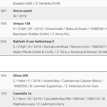
Baudach GbR, / Z: Hendrikx,F.H.M.
587
One to watch
W / 2019
599
Unique 138
H / Z.Rpf / Df / 2019 / Untouchable / Balou du Rouet
/ 109BZ58 / 
Beerbaum Stables GmbH, / Z: Keros N.V.,
046
Byblosh-K van Kattenheye Z
S / Z.Rpf / B / 2019 / Bamako de Muze / Numero Uno
/ 108OX67 /
Nybor Pferde GmbH & Co.KG, / Z: Tony u. Annemarie Raman-Strob
593
Olivia 209
S / Holst / F / 2019 / United Way / Calandro (ex Cebulon Blanc)
/
109DO59 / B: Lemmen Equestrian, / Z: Petersen,Ernst-Uwe
153
Coachella 14
S / Hann / B / 2019 / Cascadello Boy RM / Wilfred
/ 108YC32 / B:
Klaphake,Laura / Z: Laakmann,Harry