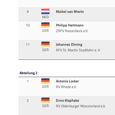
9
Maikel van Mierlo
NED
10
Philipp Hartmann
GER
ZRFV Riesenbeck e.V.
11
Johannes Ehning
GER
RFV St. Martin Stadtlohn e. V.
Abteilung 2
1
Antonia Locker
GER
RV Rhede e.V.
2
Enno Klaphake
GER
RV Oldenburger Münsterland e.V.