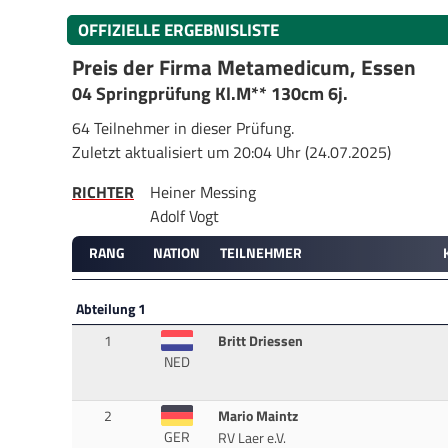
OFFIZIELLE ERGEBNISLISTE
Preis der Firma Metamedicum, Essen
04 Springprüfung Kl.M** 130cm 6j.
64 Teilnehmer in dieser Prüfung.
Zuletzt aktualisiert um 20:04 Uhr (24.07.2025)
RICHTER
Heiner Messing
Adolf Vogt
RANG
NATION
TEILNEHMER
Abteilung 1
1
Britt Driessen
NED
2
Mario Maintz
GER
RV Laer e.V.