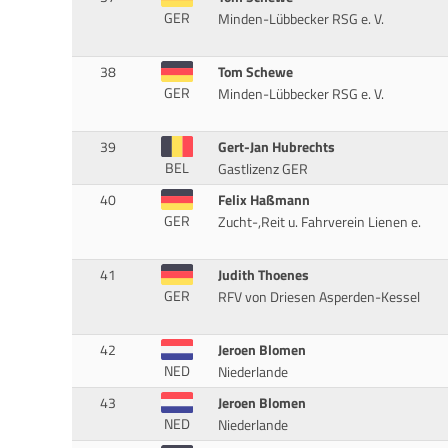
GER
Minden-Lübbecker RSG e. V.
38
Tom Schewe
GER
Minden-Lübbecker RSG e. V.
39
Gert-Jan Hubrechts
BEL
Gastlizenz GER
40
Felix Haßmann
GER
Zucht-,Reit u. Fahrverein Lienen e.
41
Judith Thoenes
GER
RFV von Driesen Asperden-Kessel
42
Jeroen Blomen
NED
Niederlande
43
Jeroen Blomen
NED
Niederlande