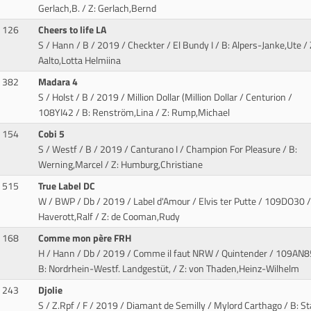
Gerlach,B. / Z: Gerlach,Bernd
126
Cheers to life LA
S / Hann / B / 2019 / Checkter / El Bundy I
/ B: Alpers-Janke,Ute / 
Aalto,Lotta Helmiina
382
Madara 4
S / Holst / B / 2019 / Million Dollar (Million Dollar / Centurion
/
108YI42 / B: Renström,Lina / Z: Rump,Michael
154
Cobi 5
S / Westf / B / 2019 / Canturano I / Champion For Pleasure
/ B:
Werning,Marcel / Z: Humburg,Christiane
515
True Label DC
W / BWP / Db / 2019 / Label d'Amour / Elvis ter Putte
/ 109DO30 /
Haverott,Ralf / Z: de Cooman,Rudy
168
Comme mon père FRH
H / Hann / Db / 2019 / Comme il faut NRW / Quintender
/ 109AN8
B: Nordrhein-Westf. Landgestüt, / Z: von Thaden,Heinz-Wilhelm
243
Djolie
S / Z.Rpf / F / 2019 / Diamant de Semilly / Mylord Carthago
/ B: St