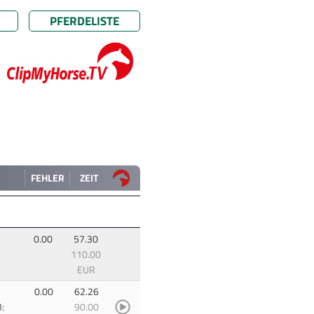
PFERDELISTE
FEHLER
ZEIT
0.00
57.30
110.00
EUR
0.00
62.26
:
90.00