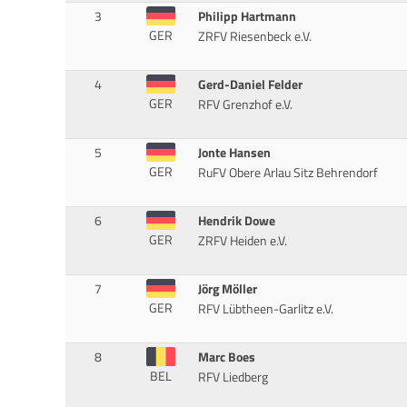
3
Philipp Hartmann
GER
ZRFV Riesenbeck e.V.
4
Gerd-Daniel Felder
GER
RFV Grenzhof e.V.
5
Jonte Hansen
GER
RuFV Obere Arlau Sitz Behrendorf
6
Hendrik Dowe
GER
ZRFV Heiden e.V.
7
Jörg Möller
GER
RFV Lübtheen-Garlitz e.V.
8
Marc Boes
BEL
RFV Liedberg