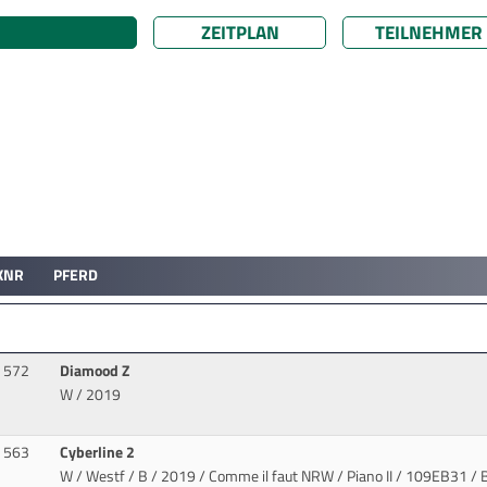
ZEITPLAN
TEILNEHMER
KNR
PFERD
572
Diamood Z
W / 2019
563
Cyberline 2
W / Westf / B / 2019 / Comme il faut NRW / Piano II
/ 109EB31 / B