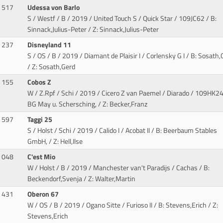
517
Udessa von Barlo
S / Westf / B / 2019 / United Touch S / Quick Star
/ 109JC62 / B:
Sinnack,Julius-Peter / Z: Sinnack,Julius-Peter
237
Disneyland 11
S / OS / B / 2019 / Diamant de Plaisir I / Corlensky G I
/ B: Sosath,
/ Z: Sosath,Gerd
155
Cobos Z
W / Z.Rpf / Schi / 2019 / Cicero Z van Paemel / Diarado
/ 109HK24 
BG May u. Schersching, / Z: Becker,Franz
597
Taggi 25
S / Holst / Schi / 2019 / Calido I / Acobat II
/ B: Beerbaum Stables
GmbH, / Z: Hell,Ilse
048
C'est Mio
W / Holst / B / 2019 / Manchester van't Paradijs / Cachas
/ B:
Beckendorf,Svenja / Z: Walter,Martin
431
Oberon 67
W / OS / B / 2019 / Ogano Sitte / Furioso II
/ B: Stevens,Erich / Z:
Stevens,Erich