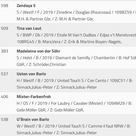
598
Zendaya 5
S / Westf / F / 2019 / Zinedine / Douglas (Rousseau)
/ 109BZ59 / 
M.H. & Partner Gbr, / Z: M.H. & Partner Gbr,
509
Tina van Leut
S / BWP / Db / 2019 / Etoile M Van't Oudbos / Edjaz v't Merelsnes
108RG45 / B: Marx,Vera / Z: Erik & Martine Boyen-Nagels,
383
Madeleine von der Söhr
S / Holst / B / 2019 / Diamant de Semilly / Chambertin
/ B: Hof Sö
GbR, / Z: Schröder,Christian
537
Uston von Barlo
H / Westf / B / 2019 / United Touch S / Con Cento
/ 109JC51 / B:
Sinnack,Julius-Peter / Z: Sinnack,Julius-Peter
406
Mister-Farbenfroh
H / OS / F / 2019 / For Laubry / Cavalier (Mister)
/ 109AM29 / B:
Gebr.Möller GbR, / Z: Gebr.Möller GbR,
538
U`Brain von Barlo
W / Westf / B / 2019 / United Touch S / Comme il faut NRW
/ B:
Sinnack,Julius-Peter / Z: Sinnack,Julius-Peter