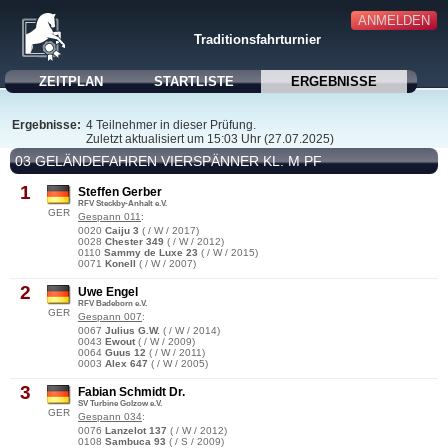
ANMELDEN
Traditionsfahrturnier
ZEITPLAN
STARTLISTE
ERGEBNISSE
Ergebnisse:
4 Teilnehmer in dieser Prüfung.
Zuletzt aktualisiert um 15:03 Uhr (27.07.2025)
03 GELÄNDEFAHREN VIERSPÄNNER KL. M PF
1
Steffen Gerber
RFV Steckby-Anhalt e.V.
GER
Gespann 011
:
0020
Caiju 3
( / W / 2017)
0028
Chester 349
( / W / 2012)
0110
Sammy de Luxe 23
( / W / 2015)
0071
Konell
( / W / 2007)
2
Uwe Engel
RFV Badeborn e.V.
GER
Gespann 007
:
0067
Julius G.W.
( / W / 2014)
0043
Ewout
( / W / 2009)
0064
Guus 12
( / W / 2011)
0003
Alex 647
( / W / 2005)
3
Fabian Schmidt Dr.
SV Turbine Golzow e.V.
GER
Gespann 034
:
0076
Lanzelot 137
( / W / 2012)
0108
Sambuca 93
( / S / 2009)