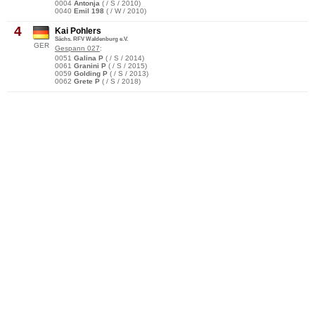
0004
Antonja
( / S / 2010)
0040
Emil 198
( / W / 2010)
4
Kai Pohlers
Sächs. RFV Waldenburg e.V.
GER
Gespann 027
:
0051
Galina P
( / S / 2014)
0061
Granini P
( / S / 2015)
0059
Golding P
( / S / 2013)
0062
Grete P
( / S / 2018)