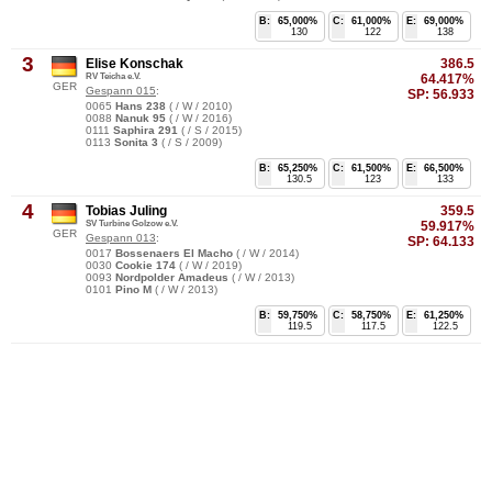
B:
65,000%
C:
61,000%
E:
69,000%
130
122
138
3
Elise Konschak
386.5
RV Teicha e.V.
64.417%
GER
Gespann 015
:
SP:
56.933
0065
Hans 238
( / W / 2010)
0088
Nanuk 95
( / W / 2016)
0111
Saphira 291
( / S / 2015)
0113
Sonita 3
( / S / 2009)
B:
65,250%
C:
61,500%
E:
66,500%
130.5
123
133
4
Tobias Juling
359.5
SV Turbine Golzow e.V.
59.917%
GER
Gespann 013
:
SP:
64.133
0017
Bossenaers El Macho
( / W / 2014)
0030
Cookie 174
( / W / 2019)
0093
Nordpolder Amadeus
( / W / 2013)
0101
Pino M
( / W / 2013)
B:
59,750%
C:
58,750%
E:
61,250%
119.5
117.5
122.5