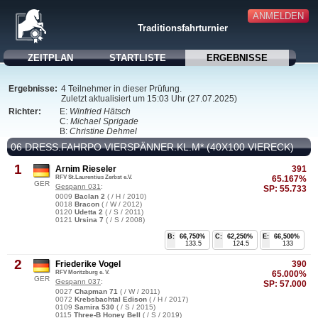
ANMELDEN
Traditionsfahrturnier
ZEITPLAN
STARTLISTE
ERGEBNISSE
Ergebnisse:
4 Teilnehmer in dieser Prüfung.
Zuletzt aktualisiert um 15:03 Uhr (27.07.2025)
Richter:
E:
Winfried Hätsch
C:
Michael Sprigade
B:
Christine Dehmel
06 DRESS.FAHRPO VIERSPÄNNER.KL.M* (40X100 VIERECK)
1
Arnim Rieseler
391
RFV St.Laurentius Zerbst e.V.
65.167%
GER
Gespann 031
:
SP:
55.733
0009
Baclan 2
( / H / 2010)
0018
Bracon
( / W / 2012)
0120
Udetta 2
( / S / 2011)
0121
Ursina 7
( / S / 2008)
B:
66,750%
C:
62,250%
E:
66,500%
133.5
124.5
133
2
Friederike Vogel
390
RFV Moritzburg e. V.
65.000%
GER
Gespann 037
:
SP:
57.000
0027
Chapman 71
( / W / 2011)
0072
Krebsbachtal Edison
( / H / 2017)
0109
Samira 530
( / S / 2015)
0115
Three-B Honey Bell
( / S / 2019)