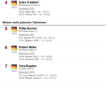
4
Anke Fräßdorf
RFV Steckby-Anhalt e.V.
GER
Gespann 010
:
0094
Ohio 42
( / W / 2014)
0052
Garry 65
( / W / 2008)
Weitere nicht platzierte Teilnehmer
5
Philip Becker
RFV Greifenhain e. V.
GER
Gespann 001
:
063
Gunar 9
(STSW / W / 2013)
0104
Queen 165
( / S / 2010)
6
Robert Mühe
RV Wahlitz 1921 e.V.
GER
Gespann 025
:
0096
Oskar 372
( / W / 2020)
0112
Servus 116
( / S / 2012)
7
Jörg Bogdan
Lewitzer FRV e.V.
GER
Gespann 005
:
073
La Liberté
(KWPN / S / 2016)
0085
Mister James
( / W / 2017)