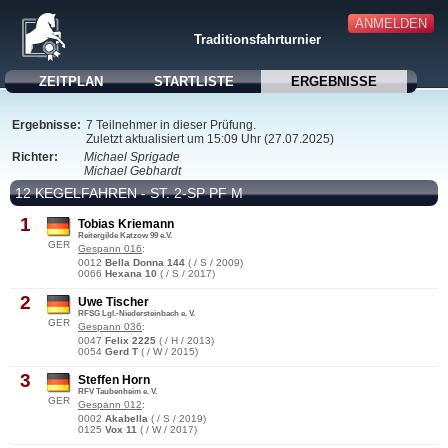
ANMELDEN
Traditionsfahrturnier
ZEITPLAN
STARTLISTE
ERGEBNISSE
Ergebnisse:
7 Teilnehmer in dieser Prüfung.
Zuletzt aktualisiert um 15:09 Uhr (27.07.2025)
Richter:
Michael Sprigade
Michael Gebhardt
12 KEGELFAHREN - ST. 2-SP PF M
1
Tobias Kriemann
Reitergilde Katzow 99 e.V.
GER
Gespann 016
:
0012
Bella Donna 144
( / S / 2009)
0066
Hexana 10
( / S / 2017)
2
Uwe Tischer
RFSG Lgl.-Niedersteinbach e. V.
GER
Gespann 036
:
0047
Felix 2225
( / H / 2013)
0054
Gerd T
( / W / 2015)
3
Steffen Horn
RFV Taubenheim e. V.
GER
Gespann 012
:
0002
Akabella
( / S / 2019)
0125
Vox 11
( / W / 2017)