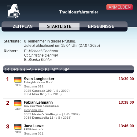
ANMELDEN
Traditionsfahrturnier
ZEITPLAN
STARTLISTE
ERGEBNISSE
Startliste:
8 Teilnehmer in dieser Prüfung.
Zuletzt aktualisiert um 15:04 Uhr (27.07.2025)
Richter:
E:
Michael Gebhardt
C:
Christine Dehmel
B:
Bianka Köhler
14 DRESS.FAHRPO.KL.M** 2-SP
1
Sven Langbecker
13:30:00
Reitergilde Katzow 99 e.V.
GER
Gespann 018
:
0025
Cascada 100
( / S / 2009)
0084
Mika 87
( / S / 2018)
2
Fabian Lehmann
13:38:00
Tspv Blau Weiss Kakerbeck e.V.
GER
Gespann 019
:
0082
Mastro's Wellington
( / W / 2009)
0038
Donnabella 16
( / S / 2018)
3
Jana Lunze
13:46:00
RFV Pulsnitz e. V.
GER
Gespann 021
: