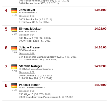
0014
Beschenhof Zippo's Boy
( / W / 2014)
0098
Penny Lane 367
( / S / 2011)
4
Jens Meyer
13:54:00
MRFV Nunsdorf e.V.
GER
Gespann 023
:
0005
Aranka Pu
( / S / 2011)
0106
Rose 88
( / S / 2014)
5
Simona Mückter
14:02:00
RFSG Panitzsch e. V.
GER
Gespann 024
:
089
Neela 8
(DR / S / 2020)
0099
Peppi Lou
( / S / 2011)
6
Juliane Prasse
14:10:00
RFV Eckolstädt e.V.
GER
Gespann 028
:
044
Failshofer Captain Sparrow
(Wel.B / W / 2011)
0102
Pinocchio 246
( / W / 2008)
7
Stefanie Räbiger
14:18:00
RFV Hoher Fläming Klein-Marzehns e.
GER
Gespann 029
:
0039
Donner 170
( / S / 2006)
0126
Wolke 366
( / S / 2007)
8
Pascal Fischer
14:26:00
RFV St.Laurentius Zerbst e.V.
GER
Gespann 009
:
056
Gigo 10
(DR / W / 2010)
0060
Grandeur vom Purnitzgrund
( / W / 2005)