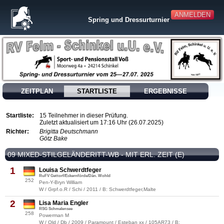
ANMELDEN
Spring und Dressurturnier
ZEITPLAN
STARTLISTE
ERGEBNISSE
Startliste:
15 Teilnehmer in dieser Prüfung.
Zuletzt aktualisiert um 17:16 Uhr (26.07.2025)
Richter:
Brigitta Deutschmann
Götz Bake
09 MIXED-STILGELÄNDERITT-WB - MIT ERL. ZEIT (E)
1
Louisa Schwerdtfeger
RuFV Gettorf/Eckernförde/Dän. Wohld
252
Pen-Y-Bryn William
W / Grpf.o.R / Schi / 2011 / B: Schwerdtfeger,Malte
2
Lisa Maria Engler
RSG Schmalensee
258
Powerman M
W / Old / Db / 2009 / Paramount / Esteban xx / 105AR73 / B: