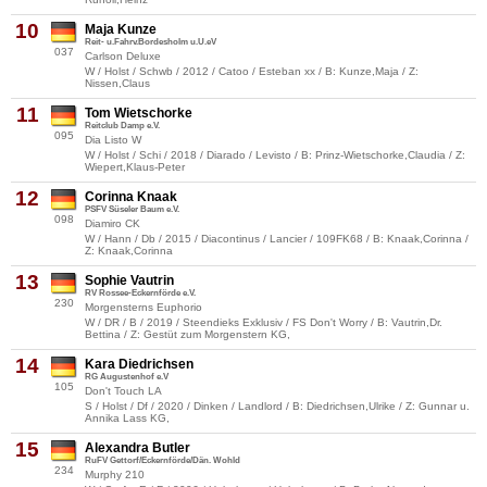
10
Maja Kunze
Reit- u.Fahrv.Bordesholm u.U.eV
037
Carlson Deluxe
W / Holst / Schwb / 2012 / Catoo / Esteban xx / B: Kunze,Maja / Z:
Nissen,Claus
11
Tom Wietschorke
Reitclub Damp e.V.
095
Dia Listo W
W / Holst / Schi / 2018 / Diarado / Levisto / B: Prinz-Wietschorke,Claudia / Z:
Wiepert,Klaus-Peter
12
Corinna Knaak
PSFV Süseler Baum e.V.
098
Diamiro CK
W / Hann / Db / 2015 / Diacontinus / Lancier / 109FK68 / B: Knaak,Corinna /
Z: Knaak,Corinna
13
Sophie Vautrin
RV Rossee-Eckernförde e.V.
230
Morgensterns Euphorio
W / DR / B / 2019 / Steendieks Exklusiv / FS Don't Worry / B: Vautrin,Dr.
Bettina / Z: Gestüt zum Morgenstern KG,
14
Kara Diedrichsen
RG Augustenhof e.V
105
Don't Touch LA
S / Holst / Df / 2020 / Dinken / Landlord / B: Diedrichsen,Ulrike / Z: Gunnar u.
Annika Lass KG,
15
Alexandra Butler
RuFV Gettorf/Eckernförde/Dän. Wohld
234
Murphy 210