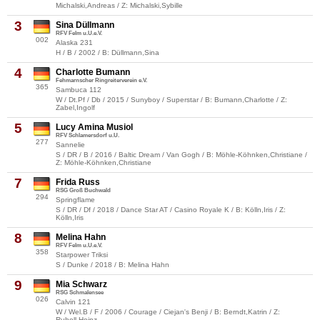
Michalski,Andreas / Z: Michalski,Sybille
3
Sina Düllmann
RFV Felm u.U.e.V.
002
Alaska 231
H / B / 2002 / B: Düllmann,Sina
4
Charlotte Bumann
Fehmarnscher Ringreiterverein e.V.
365
Sambuca 112
W / Dt.Pf / Db / 2015 / Sunyboy / Superstar / B: Bumann,Charlotte / Z:
Zabel,Ingolf
5
Lucy Amina Musiol
RFV Schlamersdorf u.U.
277
Sannelie
S / DR / B / 2016 / Baltic Dream / Van Gogh / B: Möhle-Köhnken,Christiane /
Z: Möhle-Köhnken,Christiane
7
Frida Russ
RSG Groß Buchwald
294
Springflame
S / DR / Df / 2018 / Dance Star AT / Casino Royale K / B: Kölln,Iris / Z:
Kölln,Iris
8
Melina Hahn
RFV Felm u.U.e.V.
358
Starpower Triksi
S / Dunke / 2018 / B: Melina Hahn
9
Mia Schwarz
RSG Schmalensee
026
Calvin 121
W / Wel.B / F / 2006 / Courage / Ciejan's Benji / B: Berndt,Katrin / Z:
Ruholl,Heinz