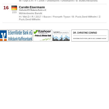
W / Grpf.o.R / F / 2006 / Unbekannt / Unbekannt / B: Butler,Alexandra
16
Carolin Eisermann
Ostholst.RV Malente Eutin e.V.
223
Möhlenbeeks Bandit
H / Wel.D / R / 2017 / Bacon / Fronarth Trysor / B: Puck,Gerd-Wilhelm / Z:
Puck,Gerd-Wilhelm