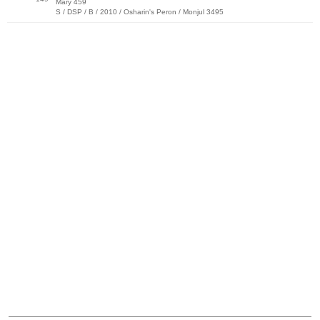
Mary 459
S / DSP / B / 2010 / Osharin's Peron / Monjul 3495