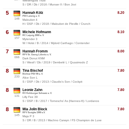
Wiesenguts Trudi
S / DR / Db / 2016 / Munser II / Bon Jovi
5
Hannah Kölz
8.20
PSV Leisnig e. V.
146
Maloubet 4
H / DSP / Db / 2018 / Maloubet de Pleville / Crunch
6
Michele Hofmann
8.10
RC Leipzig 2000 e. V.
157
Mytender 3
W / Holst / B / 2014 / Mylord Carthago / Contender
7
Hannah Fromm
8.00
RFV St. Georg Löbnitz e. V.
066
Dark Donut KNM
S / Westf / Db / 2019 / Dembelé L / Quasimodo Z
8
Tina Bischof
7.80
Börlner PSV 99 e. V.
233
Alice Son L
S / DSP / Db / 2013 / Claudio's Son / Cockpit
8
Leonie Zahn
7.80
RV Hohburger Schweiz e. V.
131
Lilly Fee 39
S / DSP / B / 2017 / Torneschs' As (Hannes-H) / Lordanos
8
Mia Jolin Block
7.80
RFV Susigke 1990 e.V.
145
Maja P 3
S / DR / B / 2013 / Machno Carwyn / FS Champion de Luxe