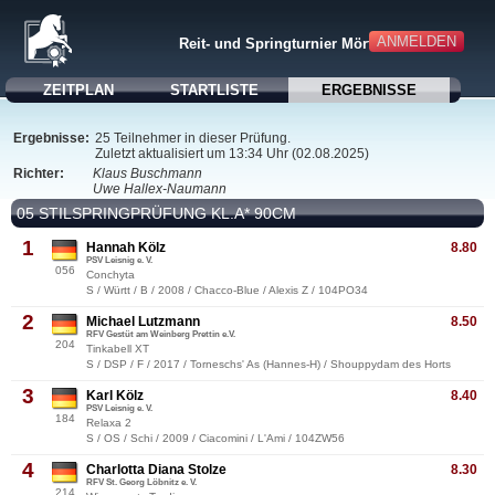
ANMELDEN
Reit- und Springturnier Mörtitz
ZEITPLAN
STARTLISTE
ERGEBNISSE
Ergebnisse:
25 Teilnehmer in dieser Prüfung.
Zuletzt aktualisiert um 13:34 Uhr (02.08.2025)
Richter:
Klaus Buschmann
Uwe Hallex-Naumann
05 STILSPRINGPRÜFUNG KL.A* 90CM
1
Hannah Kölz
8.80
PSV Leisnig e. V.
056
Conchyta
S / Württ / B / 2008 / Chacco-Blue / Alexis Z / 104PO34
2
Michael Lutzmann
8.50
RFV Gestüt am Weinberg Prettin e.V.
204
Tinkabell XT
S / DSP / F / 2017 / Torneschs' As (Hannes-H) / Shouppydam des Horts
3
Karl Kölz
8.40
PSV Leisnig e. V.
184
Relaxa 2
S / OS / Schi / 2009 / Ciacomini / L'Ami / 104ZW56
4
Charlotta Diana Stolze
8.30
RFV St. Georg Löbnitz e. V.
214