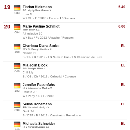
19
Florian Hickmann
5.40
RC Leipzig-Knauthain e. V.
083
Euro M
W / Old / F / 2008 / Escudo I / Grannox
20
Marie Pauline Schmidt
0.00
Team Eckert e.V.
004
All inclusive 10
W / Bay / F / 2012 / Apache / Rotspon
Charlotta Diana Stolze
EL
RFV St. Georg Löbnitz e. V.
158
Namika BL
S / DR / B / 2019 / FS Numero Uno / FS Champion de Luxe
Mia Jolin Block
EL
RFV Susigke 1990 e.V.
046
Chili Lily
S / OS / Db / 2013 / Cellestial / Carenzo
Jennifer Papenfuhs
EL
RFV Schondorfer Mark e. V.
183
Rakete JP
W / Pony o.R / F / 2018
Selina Hönemann
EL
RFV Herodot Leipzig e.V.
099
Gotik 24
S / DSP / B / 2012 / Cassineto / Remolus xx
Michaela Schneider
EL
RFV Herodot Leipzig e.V.
149