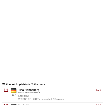
Weitere nicht platzierte Teilnehmer
11
Tina Henneberg
7.70
RSV St. Michael Lissa e. V.
117
Lacooleur
W / DSP / F / 2017 / Landrebell / Coolman