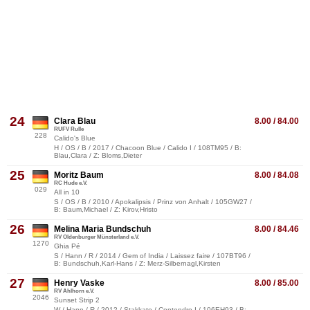
24
Clara Blau
8.00 / 84.00
RUFV Rulle
228
Calido's Blue
H / OS / B / 2017 / Chacoon Blue / Calido I / 108TM95 / B:
Blau,Clara / Z: Bloms,Dieter
25
Moritz Baum
8.00 / 84.08
RC Hude e.V.
029
All in 10
S / OS / B / 2010 / Apokalipsis / Prinz von Anhalt / 105GW27 /
B: Baum,Michael / Z: Kirov,Hristo
26
Melina Maria Bundschuh
8.00 / 84.46
RV Oldenburger Münsterland e.V.
1270
Ghia Pé
S / Hann / R / 2014 / Gem of India / Laissez faire / 107BT96 /
B: Bundschuh,Karl-Hans / Z: Merz-Silbernagl,Kirsten
27
Henry Vaske
8.00 / 85.00
RV Ahlhorn e.V.
2046
Sunset Strip 2
W / Hann / R / 2012 / Stakkato / Contendro I / 106EH93 / B: