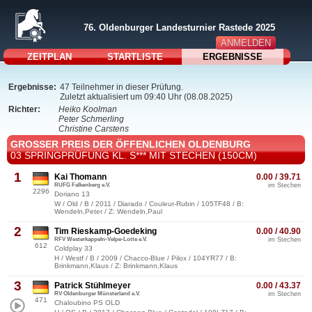
76. Oldenburger Landesturnier Rastede 2025
ANMELDEN
ZEITPLAN
STARTLISTE
ERGEBNISSE
Ergebnisse:
47 Teilnehmer in dieser Prüfung.
Zuletzt aktualisiert um 09:40 Uhr (08.08.2025)
Richter:
Heiko Koolman
Peter Schmerling
Christine Carstens
GROSSER PREIS DER ÖFFENLICHEN OLDENBURG
03 SPRINGPRÜFUNG KL. S*** MIT STECHEN (150CM)
1
Kai Thomann
0.00 / 39.71
RUFG Falkenberg e.V.
im Stechen
2296
Doriano 13
W / Old / B / 2011 / Diarado / Couleur-Rubin / 105TF48 / B:
Wendeln,Peter / Z: Wendeln,Paul
2
Tim Rieskamp-Goedeking
0.00 / 40.90
RFV Westerkappeln-Velpe-Lotte e.V.
im Stechen
612
Coldplay 33
H / Westf / B / 2009 / Chacco-Blue / Pilox / 104YR77 / B:
Brinkmann,Klaus / Z: Brinkmann,Klaus
3
Patrick Stühlmeyer
0.00 / 43.37
RV Oldenburger Münsterland e.V.
im Stechen
471
Chaloubino PS OLD