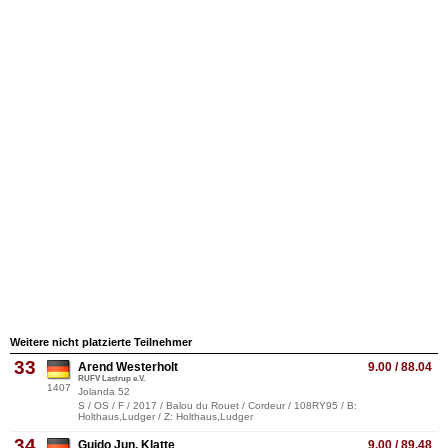
Weitere nicht platzierte Teilnehmer
33
Arend Westerholt
9.00 / 88.04
RUFV Lastrup e.V.
1407
Jolanda 52
S / OS / F / 2017 / Balou du Rouet / Cordeur / 108RY95 / B:
Holthaus,Ludger / Z: Holthaus,Ludger
34
Guido Jun. Klatte
9.00 / 89.48