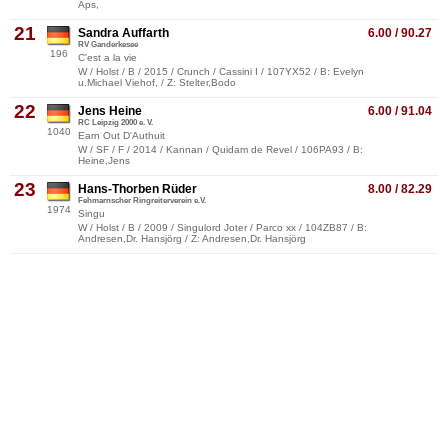
Aps,
21
Sandra Auffarth
6.00 / 90.27
RV Ganderkesee
196
C'est a la vie
W / Holst / B / 2015 / Crunch / Cassini I / 107YX52 / B: Evelyn
u.Michael Viehof, / Z: Stelter,Bodo
22
Jens Heine
6.00 / 91.04
RC Leipzig 2000 e. V.
1040
Earn Out D'Authuit
W / SF / F / 2014 / Kannan / Quidam de Revel / 106PA93 / B:
Heine,Jens
23
Hans-Thorben Rüder
8.00 / 82.29
Fehmarnscher Ringreiterverein e.V.
1974
Singu
W / Holst / B / 2009 / Singulord Joter / Parco xx / 104ZB87 / B:
Andresen,Dr. Hansjörg / Z: Andresen,Dr. Hansjörg