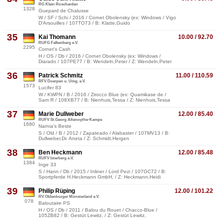
RG Klein Roscharden
1328
Guepard de Chalusse
W / SF / Schi / 2016 / Cornet Obolensky (ex: Windows / Vigo
D'Arsouilles / 107TO73 / B: Klatte,Guido
35
Kai Thomann
10.00 / 92.70
RUFG Falkenberg e.V.
2295
Cornet's Cash
H / OS / Db / 2016 / Cornet Obolensky (ex: Windows /
Diarado / 107PE77 / B: Wendeln,Peter / Z: Wendeln,Peter
36
Patrick Schmitz
11.00 / 110.59
RFV Doerpen u. Umg. e.V.
1573
Lucifer 83
W / KWPN / B / 2016 / Zirocco Blue (ex: Quamikase de /
Sam R / 108XB77 / B: Nienhuis,Tessa / Z: Nienhuis,Tessa
37
Marie Dullweber
12.00 / 85.40
RUFV St.Georg Altenoythe-Kampe
1680
Narnia's Beste
S / Old / B / 2012 / Zapateado / Alabaster / 107MV13 / B:
Dullweber,Dr. Aneta / Z: Schmidt,Hergen
38
Ben Heckmann
12.00 / 85.48
RUFV Isterberg e.V.
1384
Inge 33
S / Hann / Db / 2015 / Inliner / Lord Pezi / 107GC72 / B:
Sportpferde H.Heckmann GmbH, / Z: Heckmann,Heidi
39
Philip Rüping
12.00 / 101.22
RV Oldenburger Münsterland e.V.
078
Baloutaire PS
H / OS / Db / 2011 / Balou du Rouet / Chacco-Blue /
105ZB82 / B: Gestüt Lewitz, / Z: Gestüt Lewitz,