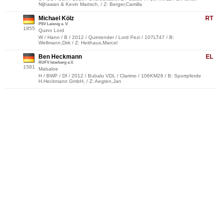
Nijhawan & Kevin Martsch, / Z: Berger,Camilla
Michael Kölz
RT
PSV Leisnig e. V.
1855
Quinn Lord
W / Hann / B / 2012 / Quintender / Lord Pezi / 107LT47 / B:
Wellmann,Dirk / Z: Heithaus,Marcel
Ben Heckmann
EL
RUFV Isterberg e.V.
1581
Mabaloe
H / BWP / Df / 2012 / Bubalu VDL / Clarimo / 106KM29 / B: Sportpferde
H.Heckmann GmbH, / Z: Aegten,Jan