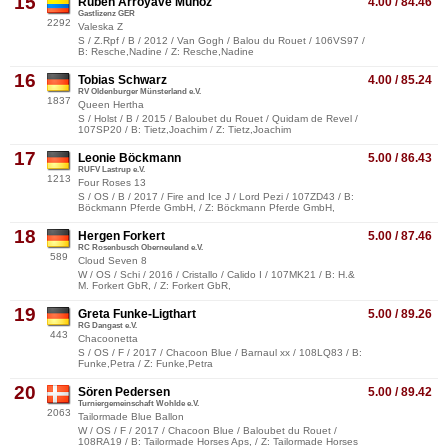
15
Ruben Arroyave Munoz
4.00 / 84.46
Gastlizenz GER
2292
Valeska Z
S / Z.Rpf / B / 2012 / Van Gogh / Balou du Rouet / 106VS97 /
B: Resche,Nadine / Z: Resche,Nadine
16
Tobias Schwarz
4.00 / 85.24
RV Oldenburger Münsterland e.V.
1837
Queen Hertha
S / Holst / B / 2015 / Baloubet du Rouet / Quidam de Revel /
107SP20 / B: Tietz,Joachim / Z: Tietz,Joachim
17
Leonie Böckmann
5.00 / 86.43
RUFV Lastrup e.V.
1213
Four Roses 13
S / OS / B / 2017 / Fire and Ice J / Lord Pezi / 107ZD43 / B:
Böckmann Pferde GmbH, / Z: Böckmann Pferde GmbH,
18
Hergen Forkert
5.00 / 87.46
RC Rosenbusch Oberneuland e.V.
589
Cloud Seven 8
W / OS / Schi / 2016 / Cristallo / Calido I / 107MK21 / B: H.&
M. Forkert GbR, / Z: Forkert GbR,
19
Greta Funke-Ligthart
5.00 / 89.26
RG Dangast e.V.
443
Chacoonetta
S / OS / F / 2017 / Chacoon Blue / Barnaul xx / 108LQ83 / B:
Funke,Petra / Z: Funke,Petra
20
Sören Pedersen
5.00 / 89.42
Turniergemeinschaft Wohlde e.V.
2063
Tailormade Blue Ballon
W / OS / F / 2017 / Chacoon Blue / Baloubet du Rouet /
108RA19 / B: Tailormade Horses Aps, / Z: Tailormade Horses