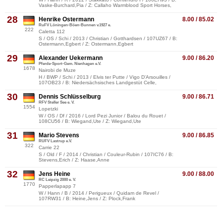
Vaske-Burchard,Pia / Z: Callaho Warmblood Sport Horses,
28
Henrike Ostermann
8.00 / 85.02
RuFV Löningen-Böen-Bunnen v.1927 e.
222
Caletta 112
S / OS / Schi / 2013 / Christian / Gotthardsen / 107UZ67 / B:
Ostermann,Egbert / Z: Ostermann,Egbert
29
Alexander Uekermann
9.00 / 86.20
Pferde-Sport-Gem. Nienhagen e.V.
1678
Nairobi de Muze
H / BWP / Schi / 2013 / Elvis ter Putte / Vigo D'Arsouilles /
107OB23 / B: Niedersächsisches Landgestüt Celle,
30
Dennis Schlüsselburg
9.00 / 86.71
RFV Steller See e. V.
1554
Lopetzki
W / OS / Df / 2016 / Lord Pezi Junior / Balou du Rouet /
108CU56 / B: Wiegand,Ute / Z: Wiegand,Ute
31
Mario Stevens
9.00 / 86.85
RUFV Lastrup e.V.
322
Carrie 22
S / Old / F / 2014 / Christian / Couleur-Rubin / 107IC76 / B:
Stevens,Erich / Z: Haase,Anne
32
Jens Heine
9.00 / 88.00
RC Leipzig 2000 e. V.
1770
Papperlapapp 7
W / Hann / B / 2014 / Perigueux / Quidam de Revel /
107RW31 / B: Heine,Jens / Z: Plock,Frank