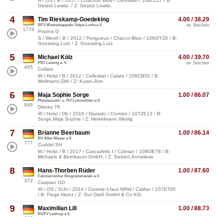
H / OS / B / 2017 / Chacoon Blue / Centadel / 108LZ17 / B:
Gestüt Lewitz, / Z: Gestüt Lewitz,
4
Tim Rieskamp-Goedeking
4.00 / 38.29
RFV Westerkappeln-Velpe-Lotte e.V.
im Stechen
1776
Pepina G
S / Westf / B / 2012 / Perigueux / Chacco-Blue / 106GY20 / B:
Goessing,Lutz / Z: Goessing,Lutz
5
Michael Kölz
4.00 / 39.70
PSV Leisnig e. V.
im Stechen
405
Cellato
W / Holst / B / 2012 / Cellestial / Calato / 106CB50 / B:
Wellmann,Dirk / Z: Kusel,Jörn
6
Maja Sophie Sorge
1.00 / 86.07
Pferdezucht- u. RV Luhmühlen e.V.
945
Disney 78
W / Holst / Db / 2016 / Diarado / Cormint / 107ZE12 / B:
Sorge,Maja Sophie / Z: Hinkelmann,Wedig
7
Brianne Beerbaum
1.00 / 86.14
RV Aller-Weser e.V.
777
Cuddel SH
W / Holst / B / 2017 / Cascadello I / Colman / 108OE78 / B:
Michaels & Beerbaum GmbH, / Z: Siebert,Anneliese
8
Hans-Thorben Rüder
1.00 / 87.60
Fehmarnscher Ringreiterverein e.V.
372
Caspian GD
W / OS / Schi / 2014 / Comme il faut NRW / Califax / 107ET95
/ B: Fiege,Heinz / Z: Gut Darß GmbH & Co.KG,
9
Maximilian Lill
1.00 / 88.73
RUFV Lastrup e.V.