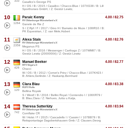
333
Casallco's George PS
H / OS / B / 2015 / Casallco / Chacco-Blue / 107XG38 / B: Lill
Sporthorses GmbH, / Z: Gestüt Lewitz,
10
Paraic Kenny
4.00 / 82.75
RV Oldenburger Münsterland e.V.
1264
Ganele de Rie Z
S / Z.Rpf / F / 2017 / Gino H / Bamako de Muze / 108IR10 / B:
PK Equestrian, / Z: van Mele,Hubert
11
Alexa Stais
4.00 / 82.76
RV Oldenburger Münsterland e.V.
2359
Meganus PS
H / OS / B / 2016 / Messenger / Carthago Z / 107WM87 / B:
Gestüt Lewitz (20000004) / Z: Gestüt Lewitz
12
Manuel Beeker
4.00 / 82.77
RFV Sögel e.V.
426
Chacci
W / OS / B / 2012 / Cornet's Prinz / Chacco-Blue / 107KH23 /
B: Ahlers,Gerlinde / Z: Haskamp,Bernhard
13
Clara Blau
4.00 / 83.38
RUFV Rulle
120
Bellina Royale
S / Westf / B / 2016 / Bellini Royal / Contendro I / 108XR79 /
B: Blau,Clara / Z: Niehues, Jutta u.Katja,
14
Theresa Sutterlüty
4.00 / 83.94
RV Oldenburger Münsterland e.V.
742
Cornflake CR
W / Holst / F / 2015 / Cascadello I / Cassini I / 107BB78 / B:
Reitsportanlage Dagobertshausen Gmb / Z: Clausen,Georg