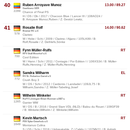
40
Ruben Arroyave Munoz
13.00 / 89.27
Gastlizenz GER
2289
Chance of Final PS
H / OS / Db / 2017 / Chacoon Blue / Lancer III / 108AO24 /
B: Arroyave Munoz,Ruben / Z: Gestüt Lewitz,
41
Rosalie Rolf
14.00 / 90.62
Bremer RC e.V.
578
Claristo
W / Holst / Schi / 2009 / Clarimo / Aljano / 105LK89 / B:
Rolf,Rosalie / Z: Dethlefs,Sönke
Fynn Müller-Rulfs
RT
RFV Stall Moorhof e.V.
700
Cool Edition
W / Hann / Schi / 2011 / Contagio / For Edition I / 106XS34 / B: Müller-
Rulfs,Henning / Z: Müller-Rulfs,Henning
Sandra Wilharm
EL
RV St. Hubertus Garrel e.V.
772
Crush Boy 3
W / OS / Schi / 2012 / Cardento / Landadel / 109JL75 / B:
Wilharm,Sandra / Z: Möller-Tabeling,Josef
Wilhelm Winkeler
RT
RuFV Löningen-Böen-Bunnen v.1927 e.
1265
Ganter WW
W / OS / B / 2016 / Grand Slam VDL (NLD) / Balou du Rouet / 108GF39
/ B: Winkeler,Wilhelm / Z: Winkeler,Wilhelm
Kevin Martsch
RT
PSV Syke-Osterholz e.V.
1649
Montanus Culina
S / OS / Schi / 2016 / Unbreakable. Z / Calido I / 107MV11 / B: Ashish