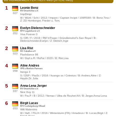
1
Leonie Benz
RV Ottenhöfen e.V.
027
ImpiDimpi
W / Württ / Schi / 2012 / Imparo / Captain Incipit / 108RS89 / B: Benz,Tina /
Z: ZG Homberger, Frieder u. Tom,
2
Evelyn Dielenschneider
RFV Legelshurst e.V.
052
Viva Forever 3
S / DR / F / 2019 / RM V-Power / Gründleinshof's San Royal / B:
Dielenschneider,Evelyn / Z: Dietrich,Inge
2
Lisa Rist
RC Caballus e.V.
023
Flashdance 98
W / Grpf.o.R / RoFal / 2020 / B: Rist,Lisa
4
Aline Andres
VPS u.Medizin Partners
058
Itanga 3
S / DSP / FkaSc / 2016 / Ituango xx / Colestus / B: Andres,Aline / Z:
Haydn,Dr. Julia
5
Anna-Lena Jerger
RV Ottenhöfen e.V.
037
Nice Guy 11
W / Fra.P / B / 2012 / Nemax / Ultra de Rouhet AA / B: Jerger,Anna-Lena
6
Birgit Lucas
RFV Ludwigsburg-Oßweil
053
Willi Walentino
W / Hafl. / FhLH / 2016 / Wintersturm (ITA) / Amadeus / B: Lucas,Birgit / Z:
Kirsch,Hugo