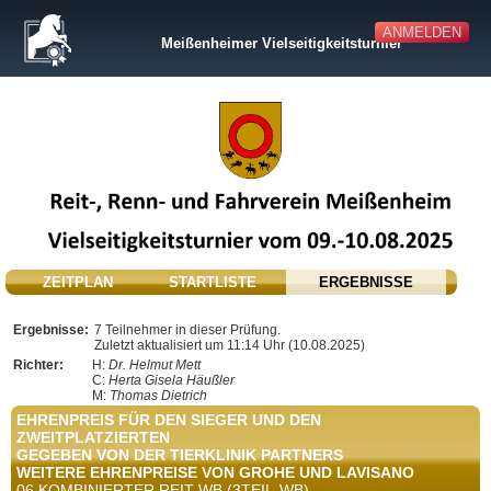
ANMELDEN
Meißenheimer Vielseitigkeitsturnier
ZEITPLAN
STARTLISTE
ERGEBNISSE
Ergebnisse:
7 Teilnehmer in dieser Prüfung.
Zuletzt aktualisiert um 11:14 Uhr (10.08.2025)
Richter:
H:
Dr. Helmut Mett
C:
Herta Gisela Häußler
M:
Thomas Dietrich
EHRENPREIS FÜR DEN SIEGER UND DEN
ZWEITPLATZIERTEN
GEGEBEN VON DER TIERKLINIK PARTNERS
WEITERE EHRENPREISE VON GROHE UND LAVISANO
06 KOMBINIERTER REIT-WB (3TEIL-WB)